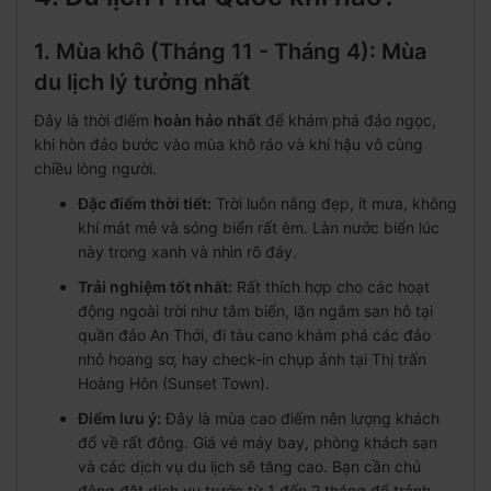
1. Mùa khô (Tháng 11 - Tháng 4): Mùa
du lịch lý tưởng nhất
Đây là thời điểm
hoàn hảo nhất
để khám phá đảo ngọc,
khi hòn đảo bước vào mùa khô ráo và khí hậu vô cùng
chiều lòng người.
Đặc điểm thời tiết:
Trời luôn nắng đẹp, ít mưa, không
khí mát mẻ và sóng biển rất êm. Làn nước biển lúc
này trong xanh và nhìn rõ đáy.
Trải nghiệm tốt nhất:
Rất thích hợp cho các hoạt
động ngoài trời như tắm biển, lặn ngắm san hô tại
quần đảo An Thới, đi tàu cano khám phá các đảo
nhỏ hoang sơ, hay check-in chụp ảnh tại Thị trấn
Hoàng Hôn (Sunset Town).
Điểm lưu ý:
Đây là mùa cao điểm nên lượng khách
đổ về rất đông. Giá vé máy bay, phòng khách sạn
và các dịch vụ du lịch sẽ tăng cao. Bạn cần chủ
động đặt dịch vụ trước từ 1 đến 2 tháng để tránh