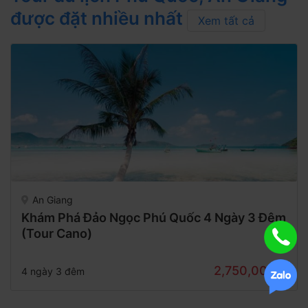
được đặt nhiều nhất
Xem tất cả
An Giang
Khám Phá Đảo Ngọc Phú Quốc 4 Ngày 3 Đêm
(Tour Cano)
2,750,000₫
4 ngày 3 đêm