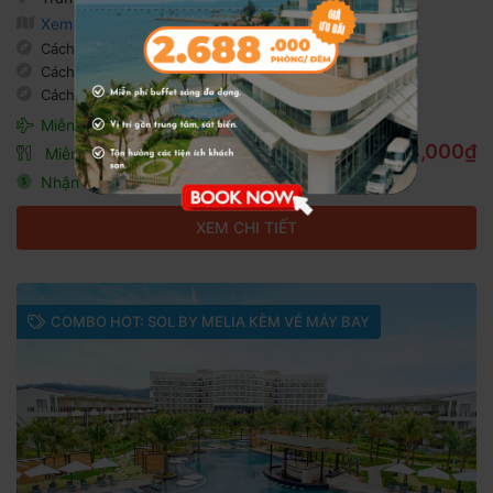
Xem bản đồ
Cách
Bãi Trường
780m
Cách
Chợ Đêm
3.5km
Cách
Dinh Cậu
3.7km
Miễn phí đón sân bay
1,438,000₫
Miễn phí bữa sáng
Nhận thêm ưu đãi khi đặt kèm vé máy bay
XEM CHI TIẾT
COMBO HOT: SOL BY MELIA KÈM VÉ MÁY BAY