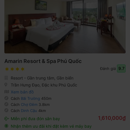
Amarin Resort & Spa Phú Quốc
9.7
Đánh giá
Resort - Gần trung tâm, Gần biển
Trần Hưng Đạo, Đặc khu Phú Quốc
Xem bản đồ
Cách
Bãi Trường
450m
Cách
Chợ Đêm
3.8km
Cách
Dinh Cậu
4km
1,610,000₫
Miễn phí đưa đón sân bay
Nhận thêm ưu đãi khi đặt kèm vé máy bay