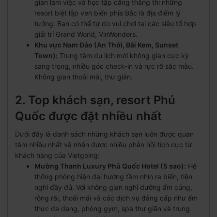
gian làm việc và học tập căng thẳng thì những
resort biệt lập ven biển phía Bắc là địa điểm lý
tưởng. Bạn có thể tự do vui chơi tại các siêu tổ hợp
giải trí Grand World, VinWonders.
Khu vực Nam Đảo (An Thới, Bãi Kem, Sunset
Town):
Trung tâm du lịch mới không gian cực kỳ
sang trọng, nhiều góc check-in và rực rỡ sắc màu.
Không gian thoải mái, thư giãn.
2. Top khách sạn, resort Phú
Quốc được đặt nhiều nhất
Dưới đây là danh sách những khách sạn luôn được quan
tâm nhiều nhất và nhận được nhiều phản hồi tích cực từ
khách hàng của Vietgoing:
Mường Thanh Luxury Phú Quốc Hotel (5 sao):
Hệ
thống phòng hiện đại hướng tầm nhìn ra biển, tiện
nghi đầy đủ. Với không gian nghỉ dưỡng ấm cúng,
rộng rãi, thoải mái và các dịch vụ đẳng cấp như ẩm
thực đa dạng, phòng gym, spa thư giãn và trung