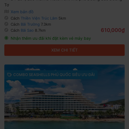
Tơ
Xem bản đồ
Cách
Thiền Viện Trúc Lâm
5km
Cách
Bãi Trường
7.3km
610,000₫
Cách
Bãi Sao
8.7km
Nhận thêm ưu đãi khi đặt kèm vé máy bay
XEM CHI TIẾT
COMBO SEASHELLS PHÚ QUỐC SIÊU ƯU ĐÃI