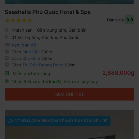
Seashells Phú Quốc Hotel & Spa
9.9
Đánh giá
Khách sạn - Gần trung tâm, Gần biển
01 Võ Thị Sáu, Đặc khu Phú Quốc
Xem bản đồ
Cách
Dinh Cậu
230m
Cách
Chợ Đêm
250m
Cách
Thị Trấn Dương Đông
1.9km
2,888,000₫
Miễn phí bữa sáng
Nhận thêm ưu đãi khi đặt kèm vé máy bay
XEM CHI TIẾT
COMBO AMARIN GỒM VÉ MÁY BAY GIÁ SIÊU RẺ