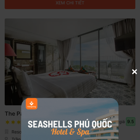
XEM CHI TIẾT
The Palmy Phú Quốc Resort & Spa
9.5
Đánh giá
Resort - Gần biển
Trần Hưng Đạo, Đặc khu Phú Quốc