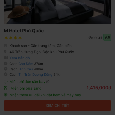
M Hotel Phú Quốc
9.6
Đánh giá
Khách sạn - Gần trung tâm, Gần biển
46 Trần Hưng Đạo, Đặc khu Phú Quốc
Xem bản đồ
Cách
Chợ Đêm
370m
Cách
Dinh Cậu
480m
Cách
Thị Trấn Dương Đông
2.1km
Miễn phí đón sân bay
1,415,000₫
Miễn phí bữa sáng
Nhận thêm ưu đãi khi đặt kèm vé máy bay
XEM CHI TIẾT