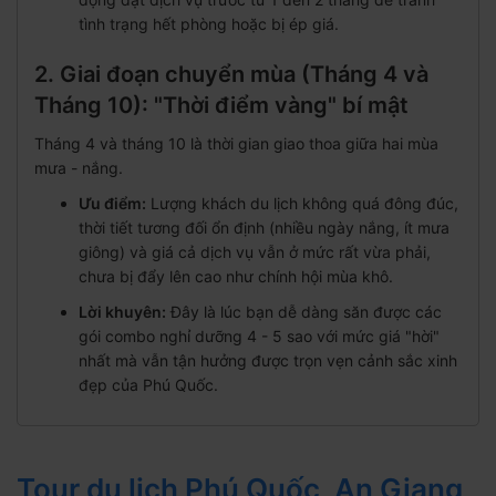
tình trạng hết phòng hoặc bị ép giá.
2. Giai đoạn chuyển mùa (Tháng 4 và
Tháng 10): "Thời điểm vàng" bí mật
Tháng 4 và tháng 10 là thời gian giao thoa giữa hai mùa
mưa - nắng.
Ưu điểm:
Lượng khách du lịch không quá đông đúc,
thời tiết tương đối ổn định (nhiều ngày nắng, ít mưa
giông) và giá cả dịch vụ vẫn ở mức rất vừa phải,
chưa bị đẩy lên cao như chính hội mùa khô.
Lời khuyên:
Đây là lúc bạn dễ dàng săn được các
gói combo nghỉ dưỡng 4 - 5 sao với mức giá "hời"
nhất mà vẫn tận hưởng được trọn vẹn cảnh sắc xinh
đẹp của Phú Quốc.
Tour du lịch Phú Quốc, An Giang