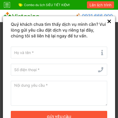
Lên lịch trình
ỆM!
Combo Phú Quốc Giá Cực Sốc
Combo du lịch SIÊ
0931 666 900
Quý khách chưa tìm thấy dịch vụ mình cần? Vui
Trang chủ
An Giang
Phú Quốc
lòng gửi yêu cầu đặt dịch vụ riêng tại đây,
chúng tôi sẽ liên hệ lại ngay để tư vấn.
Đổi ngày
Tìm tên Khách sạn, Tỉnh/TP, Địa danh...
Tìm khách sạn ở gần đây
Bản đồ
Sắp xếp
Bộ lọc
Khách sạn tốt nhất tại Phú Quốc
Phú Quốc là hòn đảo ngọc thiên đường với nhiều bãi biển
hoang sơ, thiên nhiên hùng vĩ cùng hàng loạt siêu tổ hợp vui