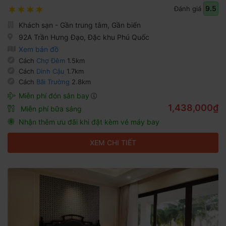
9.5
Đánh giá
Khách sạn - Gần trung tâm, Gần biển
92A Trần Hưng Đạo, Đặc khu Phú Quốc
Xem bản đồ
Cách
Chợ Đêm
1.5km
Cách
Dinh Cậu
1.7km
Cách
Bãi Trường
2.8km
Miễn phí đón sân bay
1,438,000₫
Miễn phí bữa sáng
Nhận thêm ưu đãi khi đặt kèm vé máy bay
XEM CHI TIẾT