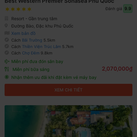
Best Western Premier Sonasea Phú Quốc
9.9
Đánh giá
Resort - Gần trung tâm
Đường Bào, Đặc khu Phú Quốc
Xem bản đồ
Cách
Bãi Trường
5.5km
Cách
Thiền Viện Trúc Lâm
5.7km
Cách
Chợ Đêm
9.8km
Miễn phí đưa đón sân bay
2,070,000₫
Miễn phí bữa sáng
Nhận thêm ưu đãi khi đặt kèm vé máy bay
XEM CHI TIẾT