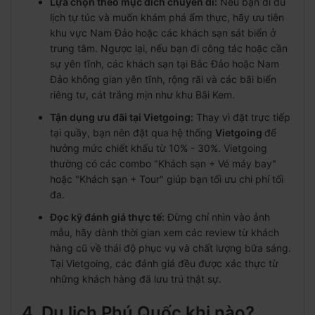
Lựa chọn theo mục đích chuyến đi:
Nếu bạn đi du
lịch tự túc và muốn khám phá ẩm thực, hãy ưu tiên
khu vực Nam Đảo hoặc các khách sạn sát biển ở
trung tâm. Ngược lại, nếu bạn đi công tác hoặc cần
sự yên tĩnh, các khách sạn tại Bắc Đảo hoặc Nam
Đảo không gian yên tĩnh, rộng rãi và các bãi biển
riêng tư, cát trắng mịn như khu Bãi Kem.
Tận dụng ưu đãi tại Vietgoing:
Thay vì đặt trực tiếp
tại quầy, bạn nên đặt qua hệ thống
Vietgoing
để
hưởng mức chiết khấu từ 10% - 30%. Vietgoing
thường có các combo "Khách sạn + Vé máy bay"
hoặc "Khách sạn + Tour" giúp bạn tối ưu chi phí tối
đa.
Đọc kỹ đánh giá thực tế:
Đừng chỉ nhìn vào ảnh
mẫu, hãy dành thời gian xem các review từ khách
hàng cũ về thái độ phục vụ và chất lượng bữa sáng.
Tại Vietgoing, các đánh giá đều được xác thực từ
những khách hàng đã lưu trú thật sự.
4. Du lịch Phú Quốc khi nào?