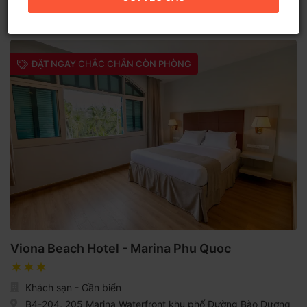
chơi giải trí đẳng cấp quốc tế. Về lưu trú, nơi đây có đủ các
phân khúc từ homestay, khách sạn 3 sao có giá từ 500K đến
các resort 5 sao sang trọng có giá từ 3 triệu trở lên, phong phú
và đa dạng phù hợp với mọi du khách. Vietgoing là đối tác trực
tiếp của hầu hết các khách sạn ở Phú Quốc, chúng tôi luôn có
ĐẶT NGAY CHẮC CHẮN CÒN PHÒNG
sẵn quỹ phòng với giá đặc biệt ưu đãi, tốt nhất thị trường. Quý
khách hãy chọn cho mình khách sạn mong muốn để giữ phòng
ngay và nhận ưu đãi lên đến 30% chỉ có tại Vietgoing.
Viona Beach Hotel - Marina Phu Quoc
Khách sạn - Gần biển
B4-204, 205 Marina Waterfront khu phố Đường Bào Dương