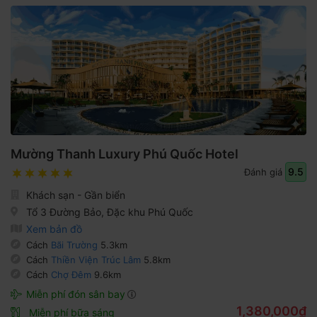
Mường Thanh Luxury Phú Quốc Hotel
9.5
Đánh giá
Khách sạn - Gần biển
Tổ 3 Đường Bảo, Đặc khu Phú Quốc
Xem bản đồ
Cách
Bãi Trường
5.3km
Cách
Thiền Viện Trúc Lâm
5.8km
Cách
Chợ Đêm
9.6km
Miễn phí đón sân bay
1,380,000₫
Miễn phí bữa sáng