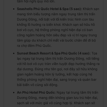
tâm hội nghị quy mô lớn.
Seashells Phú Quốc Hotel & Spa (5 sao):
Khách sạn
mang tính biểu tượng nằm ngay trung tâm thị trấn
Dương Đông, nổi bật với lối kiến trúc hình con tàu
khổng lồ hướng ra biển khơi. Khách sạn sở hữu hồ
bơi vô cực, hệ thống phòng nghỉ hiện đại có ban
công ngắm hoàng hôn siêu đẹp và vị trí ngay trung
tâm giúp du khách chỉ mất vài bước chân để đi bộ
ra chợ đêm Phú Quốc.
Sunset Beach Resort & Spa Phú Quốc (4 sao):
Tọa
lạc ngay tại trung tâm thị trấn Dương Đông, nổi tiếng
với hồ bơi vô cực tràn viền tuyệt đẹp hướng thẳng ra
đại dương. Đúng như tên gọi, nơi đây sở hữu không
gian ngắm hoàng hôn lý tưởng, kết hợp cùng hệ
thống phòng nghỉ hiện đại, sang trọng và quán bar
bãi biển vô cùng sôi động.
An Phú Hotel Phú Quốc:
Ngay tại trung tâm thị trấn
Dương Đông, mang đến không gian lưu trú hiện đại,
sạch sẽ với mức giá vô cùng hợp lý. Khách sạn sở