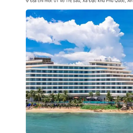
Địa chỉ mới:
01 Võ Thị Sáu, Xã Đặc khu Phú Quốc, An