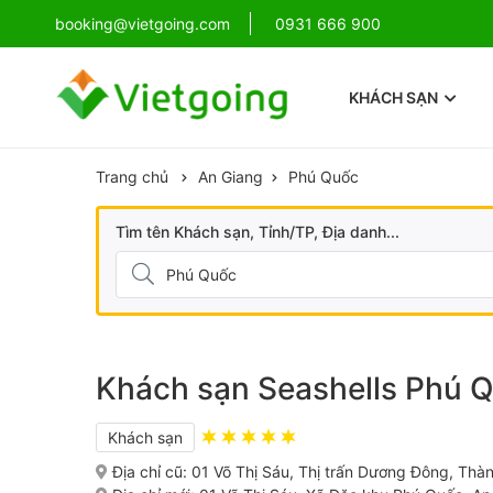
!
booking@vietgoing.com
Combo Phú Quốc Giá Cực Sốc
0931 666 900
KHÁCH SẠN
Trang chủ
An Giang
Phú Quốc
Tìm tên Khách sạn, Tỉnh/TP, Địa danh...
Khách sạn Seashells Phú Q
Khách sạn
Địa chỉ cũ:
01 Võ Thị Sáu, Thị trấn Dương Đông, Thà