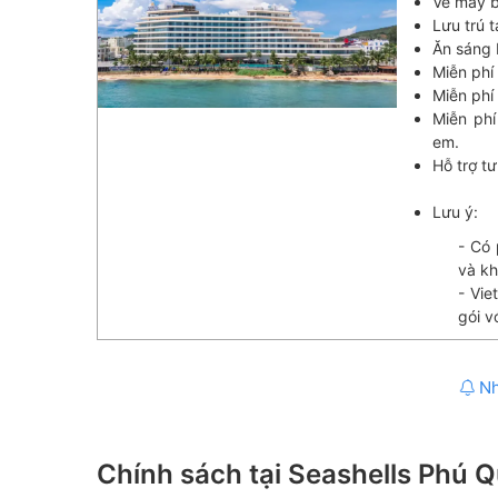
Vé máy b
Lưu trú t
Ăn sáng 
Miễn phí
Miễn phí
Miễn phí
em.
Hỗ trợ tư
Lưu ý:
- Có 
và kh
- Vie
gói v
Nh
Chính sách tại Seashells Phú 