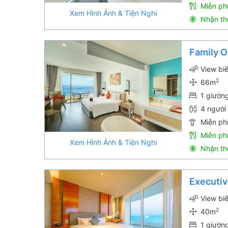
Miễn ph
Xem Hình Ảnh & Tiện Nghi
Nhận th
Family 
View bi
2
66m
1 giườn
4 người 
Miễn phí
Miễn ph
Xem Hình Ảnh & Tiện Nghi
Nhận th
Executi
View bi
2
40m
1 giườn