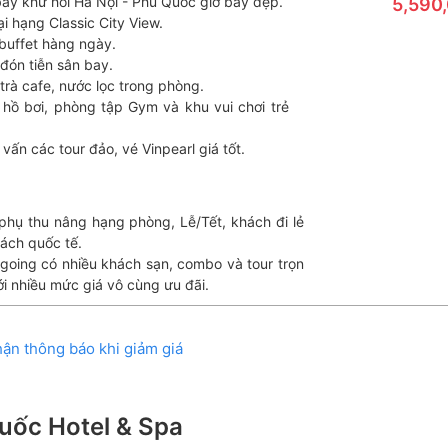
ay khứ hồi Hà Nội - Phú Quốc giờ bay đẹp.
5,590
ại hạng Classic City View.
buffet hàng ngày.
 đón tiễn sân bay.
 trà cafe, nước lọc trong phòng.
 hồ bơi, phòng tập Gym và khu vui chơi trẻ
 vấn các tour đảo, vé Vinpearl giá tốt.
phụ thu nâng hạng phòng, Lễ/Tết, khách đi lẻ
ách quốc tế.
tgoing có nhiều khách sạn, combo và tour trọn
ới nhiều mức giá vô cùng ưu đãi.
ận thông báo khi giảm giá
Quốc Hotel & Spa