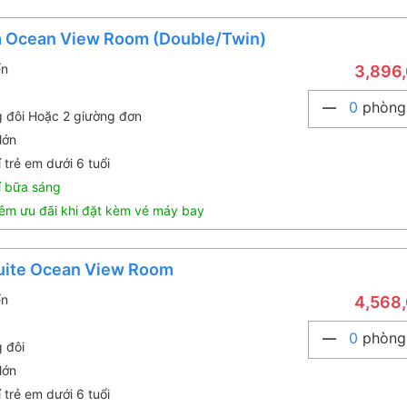
 Ocean View Room (Double/Twin)
ển
3,896
0
phòng
g đôi Hoặc 2 giường đơn
lớn
 trẻ em dưới 6 tuổi
í bữa sáng
êm ưu đãi khi đặt kèm vé máy bay
Suite Ocean View Room
ển
4,568
0
phòng
g đôi
lớn
 trẻ em dưới 6 tuổi