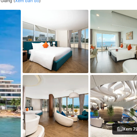
 Giang (
Xem bản đồ
)
Xem 7