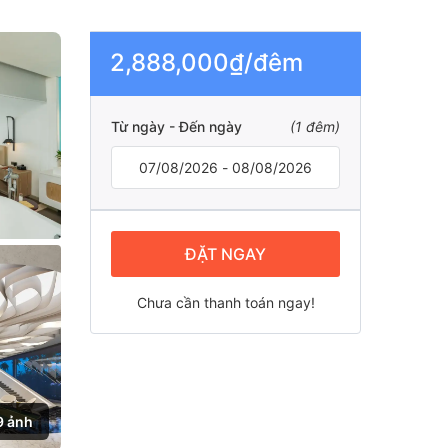
2,888,000₫/đêm
Từ ngày - Đến ngày
(
1
đêm)
ĐẶT NGAY
Chưa cần thanh toán ngay!
9 ảnh