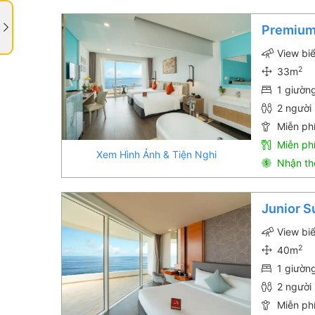
Premium
View bi
2
33m
1 giườn
2 người 
Miễn phí
Miễn ph
Xem Hình Ảnh & Tiện Nghi
Nhận th
Junior 
View bi
2
40m
1 giườn
2 người 
Miễn phí