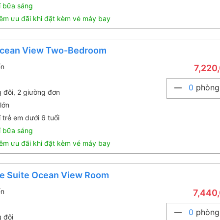
í bữa sáng
êm ưu đãi khi đặt kèm vé máy bay
Ocean View Two-Bedroom
ển
7,220
0
phòng
g đôi, 2 giường đơn
lớn
 trẻ em dưới 6 tuổi
í bữa sáng
êm ưu đãi khi đặt kèm vé máy bay
ve Suite Ocean View Room
ển
7,440
0
phòng
g đôi