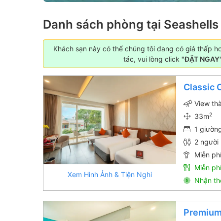
Danh sách phòng tại Seashells
Khách sạn này có thể chúng tôi đang có giá thấp h
tác, vui lòng click
"ĐẶT NGAY
Classic 
View th
2
33m
1 giườn
2 người 
Miễn phí
Miễn ph
Xem Hình Ảnh & Tiện Nghi
Nhận th
Premium