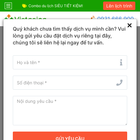
Lên lịch trình
ốc
Combo du lịch SIÊU TIẾT KIỆM!
Combo Phú Quốc G
0931 666 900
Quý khách chưa tìm thấy dịch vụ mình cần? Vui
Trang chủ
Về chúng tôi
lòng gửi yêu cầu đặt dịch vụ riêng tại đây,
chúng tôi sẽ liên hệ lại ngay để tư vấn.
KHÁCH SẠN
TOUR
VÉ
Tìm tên Khách sạn, Tỉnh/TP, Địa danh...
Tìm khách sạn ở gần đây
Từ ngày - Đến ngày
(
1
đêm)
TÌM