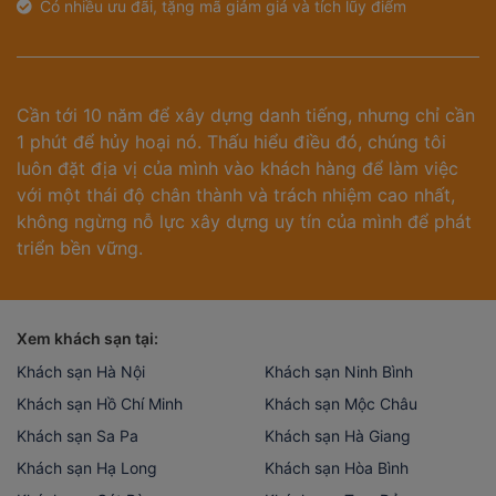
Có nhiều ưu đãi, tặng mã giảm giá và tích lũy điểm
Cần tới 10 năm để xây dựng danh tiếng, nhưng chỉ cần
1 phút để hủy hoại nó. Thấu hiểu điều đó, chúng tôi
luôn đặt địa vị của mình vào khách hàng để làm việc
với một thái độ chân thành và trách nhiệm cao nhất,
không ngừng nỗ lực xây dựng uy tín của mình để phát
triển bền vững.
Xem khách sạn tại:
Khách sạn Hà Nội
Khách sạn Ninh Bình
Khách sạn Hồ Chí Minh
Khách sạn Mộc Châu
Khách sạn Sa Pa
Khách sạn Hà Giang
Khách sạn Hạ Long
Khách sạn Hòa Bình