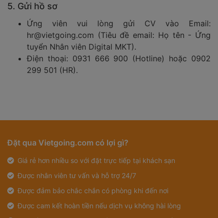
5. Gửi hồ sơ
Ứng viên vui lòng gửi CV vào Email:
hr@vietgoing.com (Tiêu đề email: Họ tên - Ứng
tuyển Nhân viên Digital MKT).
Điện thoại: 0931 666 900 (Hotline) hoặc 0902
299 501 (HR).
Đặt qua Vietgoing.com có lợi gì?
Giá rẻ hơn nhiều so với đặt trực tiếp tại khách sạn
Được nhân viên tư vấn và hỗ trợ 24/7
Được đảm bảo chắc chắn có phòng khi đến nơi
Được cam kết hoàn tiền nếu dịch vụ không hài lòng