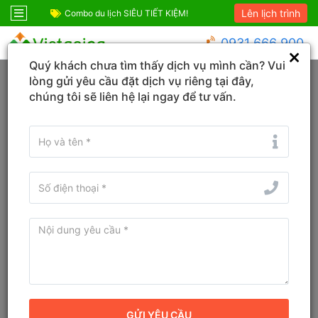
Lên lịch trình
ốc
Combo du lịch SIÊU TIẾT KIỆM!
Combo Phú Quốc G
0931 666 900
Quý khách chưa tìm thấy dịch vụ mình cần? Vui
Trang chủ
Tuyển dụng
lòng gửi yêu cầu đặt dịch vụ riêng tại đây,
chúng tôi sẽ liên hệ lại ngay để tư vấn.
KHÁCH SẠN
TOUR
VÉ
Tìm tên Khách sạn, Tỉnh/TP, Địa danh...
Tìm khách sạn ở gần đây
Từ ngày - Đến ngày
(
1
đêm)
TÌM