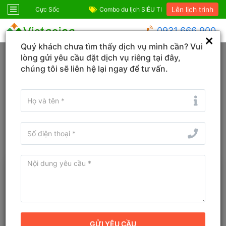
Lên lịch trình
ốc
Combo du lịch SIÊU TIẾT KIỆM!
Combo Phú Quốc G
0931 666 900
Quý khách chưa tìm thấy dịch vụ mình cần? Vui
Trang chủ
Vietgoing - Lên kế hoạch du lịch
lòng gửi yêu cầu đặt dịch vụ riêng tại đây,
chúng tôi sẽ liên hệ lại ngay để tư vấn.
Vietgoing - Lên kế hoạch du lịch
Nhập thông tin chuyến đi, Vietgoing sẽ tạo lịch trình hoàn
hảo cho bạn
1
2
3
Điểm đến
Thời gian
Sở thích