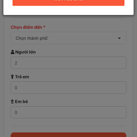
Bạn muốn đi đâu?
Chọn điểm đến
*
Chọn thành phố
Người lớn
Trẻ em
Em bé