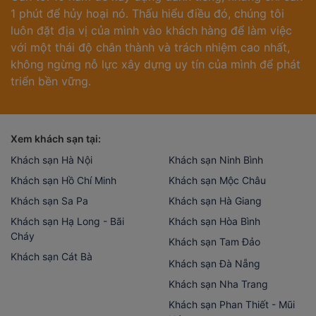
1 phút để hủy hoại nó. Thấu hiểu điều đó, chúng tôi
luôn đặt địa vị của mình vào khách hàng để làm việc
với một thái độ chân thành và trách nhiệm cao nhất,
không ngừng nỗ lực xây dựng uy tín của mình để phát
triển bền vững.
Xem khách sạn tại:
Khách sạn Hà Nội
Khách sạn Ninh Bình
Khách sạn Hồ Chí Minh
Khách sạn Mộc Châu
Khách sạn Sa Pa
Khách sạn Hà Giang
Khách sạn Hạ Long - Bãi
Khách sạn Hòa Bình
Cháy
Khách sạn Tam Đảo
Khách sạn Cát Bà
Khách sạn Đà Nẵng
Khách sạn Nha Trang
Khách sạn Phan Thiết - Mũi