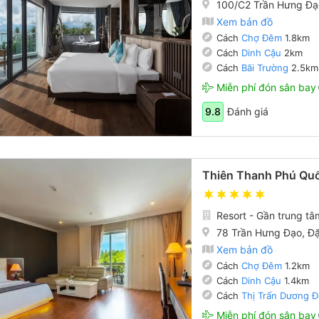
100/C2 Trần Hưng Đạ
Xem bản đồ
Cách
Chợ Đêm
1.8km
Cách
Dinh Cậu
2km
Cách
Bãi Trường
2.5km
Miễn phí đón sân bay
Đánh giá
9.8
Thiên Thanh Phú Quố
Resort - Gần trung tâ
78 Trần Hưng Đạo, Đ
Xem bản đồ
Cách
Chợ Đêm
1.2km
Cách
Dinh Cậu
1.4km
Cách
Thị Trấn Dương 
Miễn phí đón sân bay