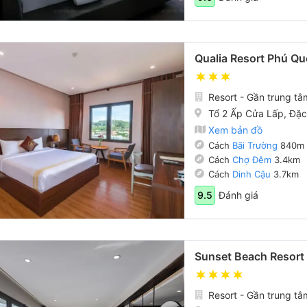
Qualia Resort Phú Q
Resort - Gần trung tâ
Tổ 2 Ấp Cửa Lấp, Đặ
Xem bản đồ
Cách
Bãi Trường
840m
Cách
Chợ Đêm
3.4km
Cách
Dinh Cậu
3.7km
Đánh giá
9.5
Sunset Beach Resort
Resort - Gần trung tâ