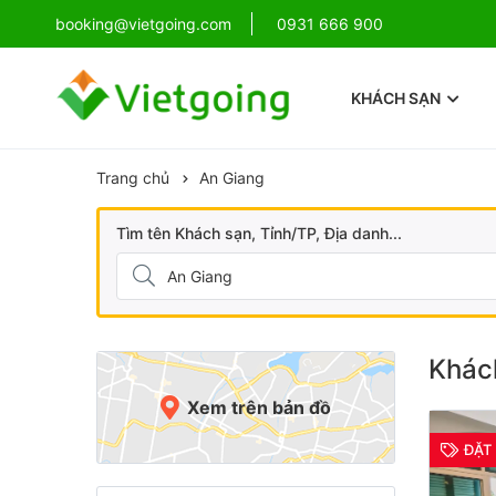
!
booking@vietgoing.com
Combo Phú Quốc Giá Cực Sốc
0931 666 900
KHÁCH SẠN
Trang chủ
An Giang
Tìm tên Khách sạn, Tỉnh/TP, Địa danh...
Khách
Xem trên bản đồ
ĐẶT