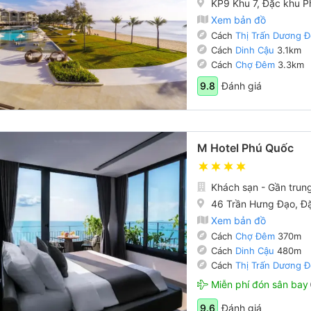
KP9 Khu 7, Đặc khu 
Xem bản đồ
Cách
Thị Trấn Dương 
Cách
Dinh Cậu
3.1km
Cách
Chợ Đêm
3.3km
Đánh giá
9.8
M Hotel Phú Quốc
Khách sạn - Gần trun
46 Trần Hưng Đạo, Đ
Xem bản đồ
Cách
Chợ Đêm
370m
Cách
Dinh Cậu
480m
Cách
Thị Trấn Dương 
Miễn phí đón sân bay
Đánh giá
9.6