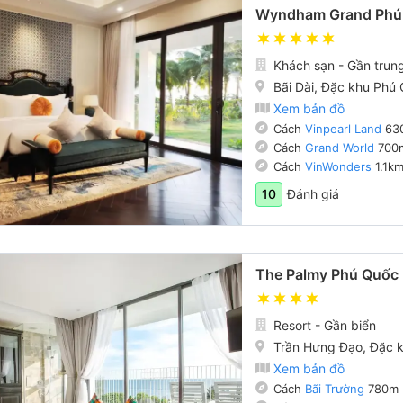
Wyndham Grand Phú
Khách sạn - Gần trun
Bãi Dài, Đặc khu Phú
Xem bản đồ
Cách
Vinpearl Land
63
Cách
Grand World
700
Cách
VinWonders
1.1k
Đánh giá
10
The Palmy Phú Quốc 
Resort - Gần biển
Trần Hưng Đạo, Đặc 
Xem bản đồ
Cách
Bãi Trường
780m