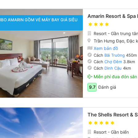
Amarin Resort & Spa
BO AMARIN GỒM VÉ MÁY BAY GIÁ SIÊU
Resort - Gần trung tâ
Trần Hưng Đạo, Đặc 
Xem bản đồ
Cách
Bãi Trường
450m
Cách
Chợ Đêm
3.8km
Cách
Dinh Cậu
4km
Miễn phí đưa đón sân
Đánh giá
9.7
The Shells Resort & 
Resort - Gần biển