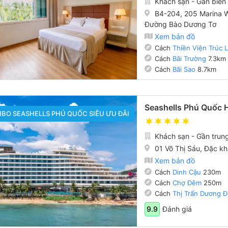
Khách sạn - Gần biển
B4-204, 205 Marina W
Đường Bào Dương Tơ
Xem bản đồ
Cách
Thiền Viện Trúc 
Cách
Bãi Trường
7.3km
Cách
Bãi Sao
8.7km
Seashells Phú Quốc H
BO SEASHELLS PHÚ QUỐC SIÊU ƯU ĐÃI
Khách sạn - Gần trun
01 Võ Thị Sáu, Đặc k
Xem bản đồ
Cách
Dinh Cậu
230m
Cách
Chợ Đêm
250m
Cách
Thị Trấn Dương 
Đánh giá
9.9