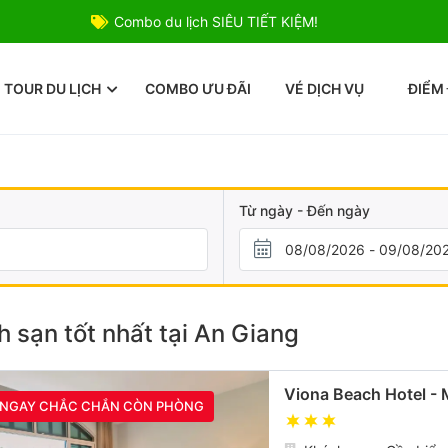
Combo du lịch SIÊU TIẾT KIỆM!
TOUR DU LỊCH
COMBO ƯU ĐÃI
VÉ DỊCH VỤ
ĐIỂM
Từ ngày - Đến ngày
 sạn tốt nhất tại An Giang
Viona Beach Hotel -
 NGAY CHẮC CHẮN CÒN PHÒNG