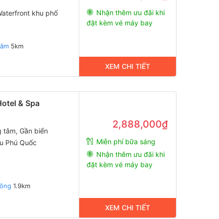
Nhận thêm ưu đãi khi
aterfront khu phố
đặt kèm vé máy bay
Lâm
5km
XEM CHI TIẾT
otel & Spa
2,888,000₫
g tâm, Gần biển
Miễn phí bữa sáng
hu Phú Quốc
Nhận thêm ưu đãi khi
đặt kèm vé máy bay
Đông
1.9km
XEM CHI TIẾT