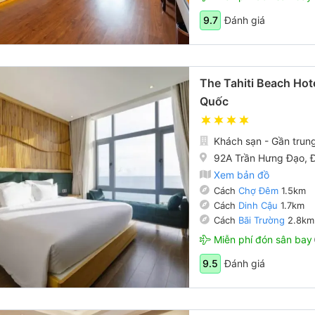
Đánh giá
9.7
The Tahiti Beach Hot
Quốc
Khách sạn - Gần trun
92A Trần Hưng Đạo, 
Xem bản đồ
Cách
Chợ Đêm
1.5km
Cách
Dinh Cậu
1.7km
Cách
Bãi Trường
2.8km
Miễn phí đón sân bay
Đánh giá
9.5