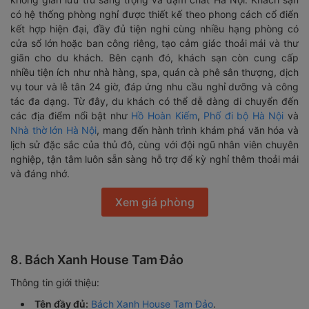
có hệ thống phòng nghỉ được thiết kế theo phong cách cổ điển
kết hợp hiện đại, đầy đủ tiện nghi cùng nhiều hạng phòng có
cửa sổ lớn hoặc ban công riêng, tạo cảm giác thoải mái và thư
giãn cho du khách. Bên cạnh đó, khách sạn còn cung cấp
nhiều tiện ích như nhà hàng, spa, quán cà phê sân thượng, dịch
vụ tour và lễ tân 24 giờ, đáp ứng nhu cầu nghỉ dưỡng và công
tác đa dạng. Từ đây, du khách có thể dễ dàng di chuyển đến
các địa điểm nổi bật như
Hồ Hoàn Kiếm
,
Phố đi bộ Hà Nội
và
Nhà thờ lớn Hà Nội
, mang đến hành trình khám phá văn hóa và
lịch sử đặc sắc của thủ đô, cùng với đội ngũ nhân viên chuyên
nghiệp, tận tâm luôn sẵn sàng hỗ trợ để kỳ nghỉ thêm thoải mái
và đáng nhớ.
Xem giá phòng
8. Bách Xanh House Tam Đảo
Thông tin giới thiệu:
Tên đầy đủ:
Bách Xanh House Tam Đảo
.