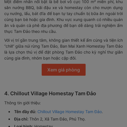
Một điểm nhấn nổi bật là bể bơi vô cực 100 m² miễn phí, khu
sân nướng BBQ, bãi đậu xe và homestay còn cho mượn dụng
cụ nướng, lẩu, bát đĩa để bạn tự tay chuẩn bị bữa ăn ngoài trời
cùng bạn bè hoặc gia đình. Khu vực xung quanh có nhiều quán
ăn và quán cà phê địa phương để bạn dễ dàng trải nghiệm ẩm
thực Tam Đảo theo nhu cầu.
Với vị trí gần trung tâm, không gian thiết kế ấm cúng và tiện ích
“chill” giữa núi rừng Tam Đảo, Ban Mai Xanh Homestay Tam Đảo
là lựa chọn thú vị để đặt phòng Tam Đảo cho kỳ nghỉ thư giãn
cùng gia đình, nhóm bạn hoặc cặp đôi.
Xem giá phòng
4. Chillout Village Homestay Tam Đảo
Thông tin giới thiệu:
Tên đầy đủ:
Chillout Village Homestay Tam Đảo
.
Địa chỉ:
Thôn 2, Xã Tam Đảo, Phú Thọ.
Loại hình:
Homestay.