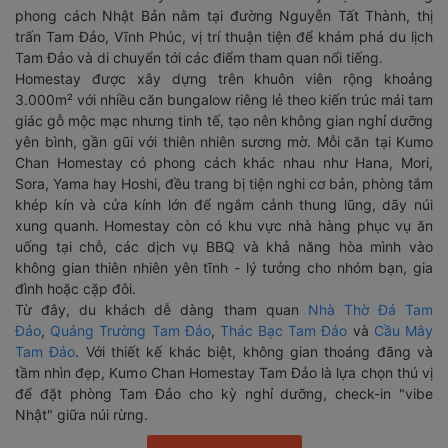
phong cách Nhật Bản nằm tại đường Nguyễn Tất Thành, thị
trấn Tam Đảo, Vĩnh Phúc, vị trí thuận tiện để khám phá du lịch
Tam Đảo và di chuyển tới các điểm tham quan nổi tiếng.
Homestay được xây dựng trên khuôn viên rộng khoảng
3.000m² với nhiều căn bungalow riêng lẻ theo kiến trúc mái tam
giác gỗ mộc mạc nhưng tinh tế, tạo nên không gian nghỉ dưỡng
yên bình, gần gũi với thiên nhiên sương mờ. Mỗi căn tại Kumo
Chan Homestay có phong cách khác nhau như Hana, Mori,
Sora, Yama hay Hoshi, đều trang bị tiện nghi cơ bản, phòng tắm
khép kín và cửa kính lớn để ngắm cảnh thung lũng, dãy núi
xung quanh. Homestay còn có khu vực nhà hàng phục vụ ăn
uống tại chỗ, các dịch vụ BBQ và khả năng hòa mình vào
không gian thiên nhiên yên tĩnh - lý tưởng cho nhóm bạn, gia
đình hoặc cặp đôi.
Từ đây, du khách dễ dàng tham quan
Nhà Thờ Đá Tam
Đảo
,
Quảng Trường Tam Đảo
,
Thác Bạc Tam Đảo
và
Cầu Mây
Tam Đảo
. Với thiết kế khác biệt, không gian thoáng đãng và
tầm nhìn đẹp, Kumo Chan Homestay Tam Đảo là lựa chọn thú vị
để đặt phòng Tam Đảo cho kỳ nghỉ dưỡng, check-in "vibe
Nhật" giữa núi rừng.