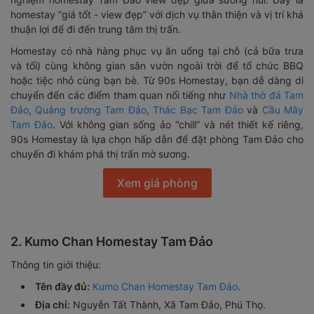
homestay “giá tốt - view đẹp” với dịch vụ thân thiện và vị trí khá
thuận lợi để đi đến trung tâm thị trấn.
Homestay có nhà hàng phục vụ ăn uống tại chỗ (cả bữa trưa
và tối) cùng không gian sân vườn ngoài trời để tổ chức BBQ
hoặc tiệc nhỏ cùng bạn bè. Từ 90s Homestay, bạn dễ dàng di
chuyển đến các điểm tham quan nổi tiếng như
Nhà thờ đá Tam
Đảo
,
Quảng trường Tam Đảo
,
Thác Bạc Tam Đảo
và
Cầu Mây
Tam Đảo
. Với không gian sống ảo “chill” và nét thiết kế riêng,
90s Homestay là lựa chọn hấp dẫn để đặt phòng Tam Đảo cho
chuyến đi khám phá thị trấn mờ sương.
Xem giá phòng
2. Kumo Chan Homestay Tam Đảo
Thông tin giới thiệu:
Tên đầy đủ:
Kumo Chan Homestay Tam Đảo
.
Địa chỉ:
Nguyễn Tất Thành, Xã Tam Đảo, Phú Thọ.