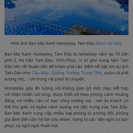
Hình ảnh Ban Mai Xanh Homestay Tam Đảo (
Xem chi tiết
).
Ban Mai Xanh Homestay Tam Đảo là homestay nằm tại Tổ dân
phố 2, thị trấn Tam Đảo, Vĩnh Phúc, vị trí gần trung tâm Tam
Đảo nên rất thuận tiện để khám phá các điểm nổi bật khi du lịch
Tam Đảo như
Cầu Mây
,
Quảng Trường Trung Tâm
, quán cà phê
sương mù,... chỉ trong vài phút di chuyển.
Homestay gây ấn tượng với không gian gỗ mộc mạc kết hợp
với thiên nhiên núi rừng, được thiết kế theo phong cách thoáng
đãng với nhiều căn có ban công hướng núi - nơi du khách có
thể thư giãn và ngắm cảnh sương mờ đặc trưng của Tam Đảo.
Ban Mai Xanh cung cấp nhiều loại phòng từ phòng đôi, phòng
gia đình đến căn hộ lớn cho nhóm, trang bị các tiện nghi cơ bản
phục vụ nghỉ ngơi thoải mái.