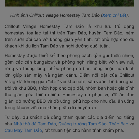
Hình ảnh Chillout Village Homestay Tam Đảo (
Xem chi tiết
).
Chillout Village Homestay Tam Đảo là khu lưu trú dạng
homestay tọa lạc tại thị trấn Tam Đảo, huyện Tam Đảo, nằm
trên sườn đồi cao với không gian yên tĩnh, rất phù hợp cho du
khách khi du lịch Tam Đảo và nghỉ dưỡng cuối tuần.
Homestay được thiết kế theo phong cách gần gũi thiên nhiên,
gồm các căn bungalow và phòng nghỉ riêng biệt với view núi,
rừng và thung lũng, nhiều phòng có ban công hoặc cửa kính
lớn giúp săn mây và ngắm cảnh. Điểm nổi bật của Chillout
Village là không gian “chill” với khu café, sân vườn, bể bơi ngoài
trời và khu BBQ, thích hợp cho cặp đôi, nhóm bạn hoặc gia đình
thư giãn giữa thiên nhiên. Homestay có phục vụ đồ ăn đơn
giản, đồ nướng BBQ và đồ uống, phù hợp cho nhu cầu ăn uống
trong khuôn viên mà không cần di chuyển xa.
Từ đây, du khách dễ dàng tham quan các địa điểm nổi tiếng
như
Nhà thờ đá Tam Đảo
,
Quảng trường Tam Đảo
,
Thác Bạc
và
Cầu Mây Tam Đảo
, rất thuận tiện cho hành trình khám phá.