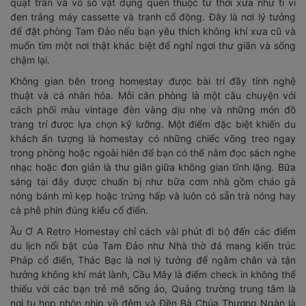
quạt trần và vô số vật dụng quen thuộc từ thời xưa như ti vi
đen trắng máy cassette và tranh cổ động. Đây là nơi lý tưởng
để đặt phòng Tam Đảo nếu bạn yêu thích không khí xưa cũ và
muốn tìm một nơi thật khác biệt để nghỉ ngơi thư giãn và sống
chậm lại.
Không gian bên trong homestay được bài trí đầy tính nghệ
thuật và cá nhân hóa. Mỗi căn phòng là một câu chuyện với
cách phối màu vintage đèn vàng dịu nhẹ và những món đồ
trang trí được lựa chọn kỹ lưỡng. Một điểm đặc biệt khiến du
khách ấn tượng là homestay có những chiếc võng treo ngay
trong phòng hoặc ngoài hiên để bạn có thể nằm đọc sách nghe
nhạc hoặc đơn giản là thư giãn giữa không gian tĩnh lặng. Bữa
sáng tại đây được chuẩn bị như bữa cơm nhà gồm cháo gà
nóng bánh mì kẹp hoặc trứng hấp và luôn có sẵn trà nóng hay
cà phê phin đúng kiểu cổ điển.
Ầu Ơ A Retro Homestay chỉ cách vài phút đi bộ đến các điểm
du lịch nổi bật của Tam Đảo như Nhà thờ đá mang kiến trúc
Pháp cổ điển, Thác Bạc là nơi lý tưởng để ngâm chân và tận
hưởng không khí mát lành, Cầu Mây là điểm check in không thể
thiếu với các bạn trẻ mê sống ảo, Quảng trường trung tâm là
nơi tụ họp nhộn nhịp về đêm và Đền Bà Chúa Thượng Ngàn là