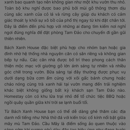
xanh bao quanh tạo nên không gian như một khu vườn thu nhỏ.
Toàn bộ khu nghỉ được bao phủ bởi mùi gỗ thông thơm dịu
cùng sắc xanh của cỏ lá và rừng cây giúp du khách có cảm
giác thoát ly khỏi sự xô bồ của phố thị ngay từ khi đặt chân tới.
Đây là điểm đến phù hợp với những ai đang tìm kiếm nơi nghỉ
ngơi đúng nghĩa để đặt phòng Tam Đảo cho chuyến đi gần gũi
thiên nhiên.
Bách Xanh House đặc biệt phù hợp cho nhóm bạn hoặc gia
đình nhờ hệ thống nhà nguyên căn có sân riêng và không gian
bếp tự nấu. Các căn nhà được bố trí theo phong cách thân
thiện mộc mạc với giường gỗ lớn ánh sáng tự nhiên và nhiều
góc chill trong vườn. Bữa sáng tại đây thường được phục vụ
dưới dạng bữa cơm ấm cúng với xôi gấc bánh chưng hoặc
cháo nóng cùng trà xanh hái tại vườn mang đến trải nghiệm
khác biệt không giống bất kỳ khách sạn Tam Đảo nào.
Homestay còn có khu lửa trại nhỏ để tổ chức tiệc BBQ hoặc
ngồi quây quần giữa khí trời se lạnh buổi tối.
Từ Bách Xanh House bạn có thể dễ dàng ghé thăm các địa
danh nổi tiếng như Nhà thờ đá với kiến trúc cổ kính nổi bật giữa
mây mù Tam Đảo. Cầu Mây là điểm sống ảo quen thuộc vào
sáng sớm khi sương phủ dày đặc tạo hiệu ứng như đang bước