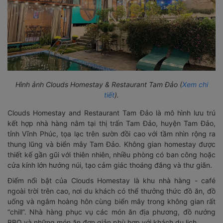
Hình ảnh Clouds Homestay & Restaurant Tam Đảo (
Xem chi
tiết
).
Clouds Homestay and Restaurant Tam Đảo là mô hình lưu trú
kết hợp nhà hàng nằm tại thị trấn Tam Đảo, huyện Tam Đảo,
tỉnh Vĩnh Phúc, tọa lạc trên sườn đồi cao với tầm nhìn rộng ra
thung lũng và biển mây Tam Đảo. Không gian homestay được
thiết kế gần gũi với thiên nhiên, nhiều phòng có ban công hoặc
cửa kính lớn hướng núi, tạo cảm giác thoáng đãng và thư giãn.
Điểm nổi bật của Clouds Homestay là khu nhà hàng - café
ngoài trời trên cao, nơi du khách có thể thưởng thức đồ ăn, đồ
uống và ngắm hoàng hôn cùng biển mây trong không gian rất
“chill”. Nhà hàng phục vụ các món ăn địa phương, đồ nướng
BBQ và những món ăn đơn giản phù hợp với khách du lịch.