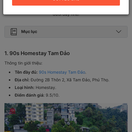
bạn đang có ý định đến đây du lịch thì đừng bỏ qua danh sách
Homestay ở Tam Đảo có cảnh view đẹp, chất lượng dịch vụ tốt
dưới đây nhé!
Mục lục
1. 90s Homestay Tam Đảo
Thông tin giới thiệu:
Tên đầy đủ:
90s Homestay Tam Đảo
.
Địa chỉ:
Đường 2B Thôn 2, Xã Tam Đảo, Phú Thọ.
Loại hình:
Homestay.
Điểm đánh giá:
9.5/10.