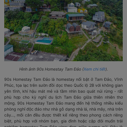
Hình ảnh 90s Homestay Tam Đảo (
Xem chi tiết
).
90s Homestay Tam Đảo là homestay nổi bật ở Tam Đảo, Vĩnh
Phúc, tọa lạc trên sườn đồi dọc theo Quốc lộ 2B với không gian
yên tĩnh, khí hậu mát mẻ và tầm nhìn bao quát núi rừng - rất
phù hợp cho kỳ nghỉ du lịch Tam Đảo giữa thiên nhiên thơ
mộng. 90s Homestay Tam Đảo mang đến hệ thống nhiều kiểu
phòng nghỉ độc đáo như nhà gỗ dạng nhà lá, nhà mây, nhà trên
cây…, mỗi căn đều được thiết kế riêng theo phong cách riêng
biệt, phù hợp với nhóm bạn, gia đình hoặc cặp đôi muốn trải
nghiệm homestay Tam Đảo view đẹp giữa sương núi. Đây là