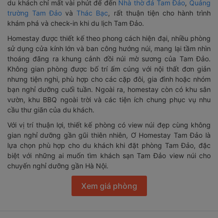
du khách chỉ mất vài phút để đến
Nhà thờ đá Tam Đảo
,
Quảng
trường Tam Đảo
và
Thác Bạc
, rất thuận tiện cho hành trình
khám phá và check-in khi du lịch Tam Đảo.
Homestay được thiết kế theo phong cách hiện đại, nhiều phòng
sử dụng cửa kính lớn và ban công hướng núi, mang lại tầm nhìn
thoáng đãng ra khung cảnh đồi núi mờ sương của Tam Đảo.
Không gian phòng được bố trí ấm cúng với nội thất đơn giản
nhưng tiện nghi, phù hợp cho các cặp đôi, gia đình hoặc nhóm
bạn nghỉ dưỡng cuối tuần. Ngoài ra, homestay còn có khu sân
vườn, khu BBQ ngoài trời và các tiện ích chung phục vụ nhu
cầu thư giãn của du khách.
Với vị trí thuận lợi, thiết kế phòng có view núi đẹp cùng không
gian nghỉ dưỡng gần gũi thiên nhiên, Ơ Homestay Tam Đảo là
lựa chọn phù hợp cho du khách khi đặt phòng Tam Đảo, đặc
biệt với những ai muốn tìm khách sạn Tam Đảo view núi cho
chuyến nghỉ dưỡng gần Hà Nội.
Xem giá phòng