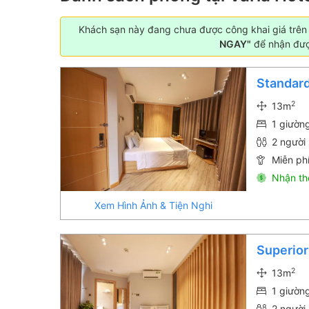
Khách sạn này đang chưa được công khai giá trên W
NGAY"
để nhận được
Standar
2
13m
1 giườn
2 người 
Miễn phí
Nhận th
Xem Hình Ảnh & Tiện Nghi
Superio
2
13m
1 giườn
2 người 