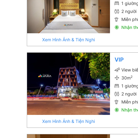
1 giường
2 người 
Miễn phí
Nhận th
Xem Hình Ảnh & Tiện Nghi
VIP
View bi
2
30m
1 giườn
2 người 
Miễn phí
Nhận th
Xem Hình Ảnh & Tiện Nghi