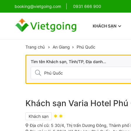
!
booking@vietgoing.com
Combo Phú Quốc Giá Cực Sốc
0931 666 900
KHÁCH SẠN
Trang chủ
An Giang
Phú Quốc
Tìm tên Khách sạn, Tỉnh/TP, Địa danh...
Khách sạn Varia Hotel Phú
Khách sạn
Địa chỉ cũ:
5 30/4, Thị trấn Dương Đông, Thành phố 