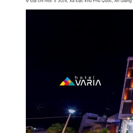
Địa chỉ mới:
5 30/4, Xã Đặc khu Phú Quốc, An Giang 