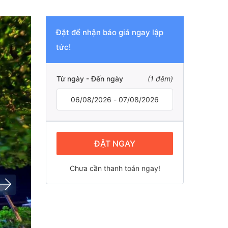
Đặt để nhận báo giá ngay lập
tức!
Từ ngày - Đến ngày
(
1
đêm)
ĐẶT NGAY
Chưa cần thanh toán ngay!