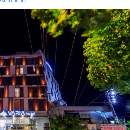
(
Xem bản đồ
)