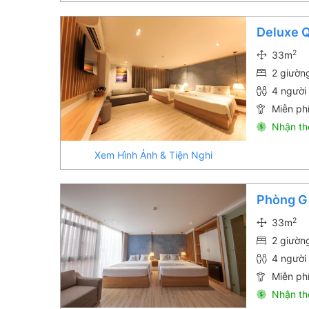
Deluxe 
2
33m
2 giườn
4 người 
Miễn phí
Nhận th
Xem Hình Ảnh & Tiện Nghi
Phòng G
2
33m
2 giườn
4 người 
Miễn phí
Nhận th