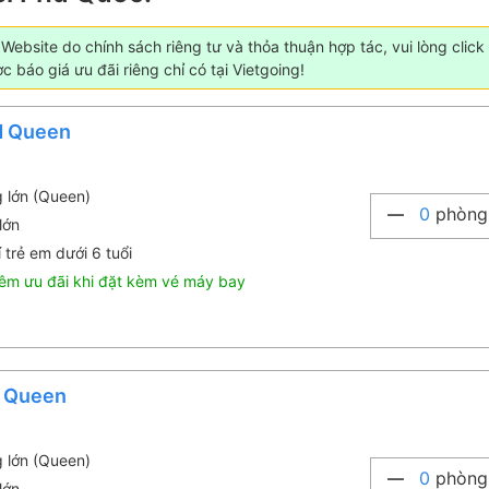
ebsite do chính sách riêng tư và thỏa thuận hợp tác, vui lòng click
 báo giá ưu đãi riêng chỉ có tại Vietgoing!
d Queen
g lớn (Queen)
0
phòng
lớn
 trẻ em dưới 6 tuổi
êm ưu đãi khi đặt kèm vé máy bay
r Queen
g lớn (Queen)
0
phòng
lớn