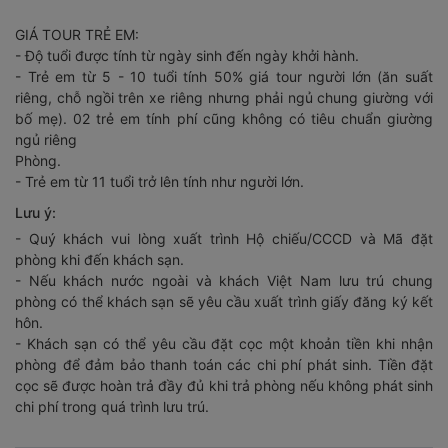
xe đưa Quý khách về khách sạn, trên đường về sẽ ghé
chợ đêm Dinh Cậu, Quý khách tự do dạo chợ, mua sắm,
GIÁ TOUR TRẺ EM:
thưởng thức đặc sản và khám phá vẻ đẹp về đêm của
- Độ tuổi được tính từ ngày sinh đến ngày khởi hành.
Đảo Ngọc.
- Trẻ em từ 5 - 10 tuổi tính 50% giá tour người lớn (ăn suất
riêng, chỗ ngồi trên xe riêng nhưng phải ngủ chung giường với
bố mẹ). 02 trẻ em tính phí cũng không có tiêu chuẩn giường
ngủ riêng
Phòng.
- Trẻ em từ 11 tuổi trở lên tính như người lớn.
Lưu ý:
- Quý khách vui lòng xuất trình Hộ chiếu/CCCD và Mã đặt
phòng khi đến khách sạn.
- Nếu khách nước ngoài và khách Việt Nam lưu trú chung
phòng có thể khách sạn sẽ yêu cầu xuất trình giấy đăng ký kết
hôn.
- Khách sạn có thể yêu cầu đặt cọc một khoản tiền khi nhận
phòng để đảm bảo thanh toán các chi phí phát sinh. Tiền đặt
cọc sẽ được hoàn trả đầy đủ khi trả phòng nếu không phát sinh
chi phí trong quá trình lưu trú.