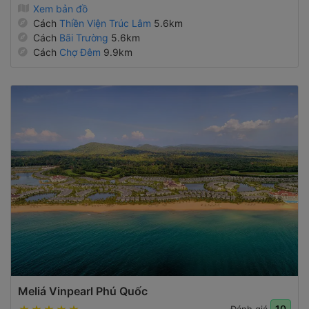
Xem bản đồ
Cách
Thiền Viện Trúc Lâm
5.6km
Cách
Bãi Trường
5.6km
Cách
Chợ Đêm
9.9km
Meliá Vinpearl Phú Quốc
10