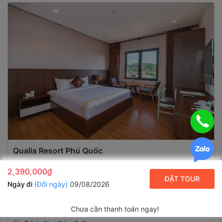
Qualia Resort Phú Quốc
9.5
Đánh giá
2,390,000₫
ĐẶT TOUR
Resort - Gần trung tâm, Gần biển
Ngày đi
(Đổi ngày)
09/08/2026
Tổ 2 Ấp Cửa Lấp, Đặc khu Phú Quốc
Xem bản đồ
Chưa cần thanh toán ngay!
Cách
Bãi Trường
840m