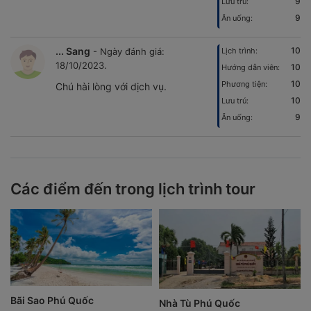
9
Lưu trú:
9
Ăn uống:
... Sang
10
- Ngày đánh giá:
Lịch trình:
18/10/2023.
10
Hướng dẫn viên:
10
Phương tiện:
Chú hài lòng với dịch vụ.
10
Lưu trú:
9
Ăn uống:
Các điểm đến trong lịch trình tour
Bãi Sao Phú Quốc
Nhà Tù Phú Quốc