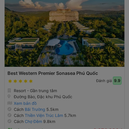
Best Western Premier Sonasea Phú Quốc
9.9
Đánh giá
Resort - Gần trung tâm
Đường Bào, Đặc khu Phú Quốc
Xem bản đồ
Cách
Bãi Trường
5.5km
Cách
Thiền Viện Trúc Lâm
5.7km
Cách
Chợ Đêm
9.8km