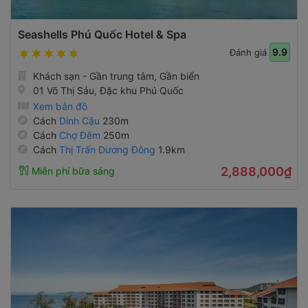
Seashells Phú Quốc Hotel & Spa
9.9
Đánh giá
Khách sạn - Gần trung tâm, Gần biển
01 Võ Thị Sáu, Đặc khu Phú Quốc
Xem bản đồ
Cách
Dinh Cậu
230m
Cách
Chợ Đêm
250m
Cách
Thị Trấn Dương Đông
1.9km
2,888,000₫
Miễn phí bữa sáng