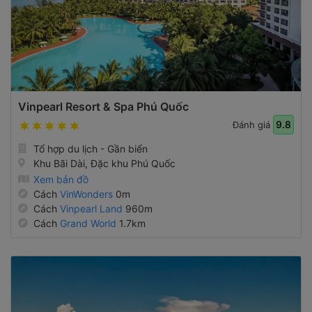
Vinpearl Resort & Spa Phú Quốc
9.8
Đánh giá
Tổ hợp du lịch - Gần biển
Khu Bãi Dài, Đặc khu Phú Quốc
Xem bản đồ
Cách
VinWonders
0m
Cách
Vinpearl Land
960m
Cách
Grand World
1.7km