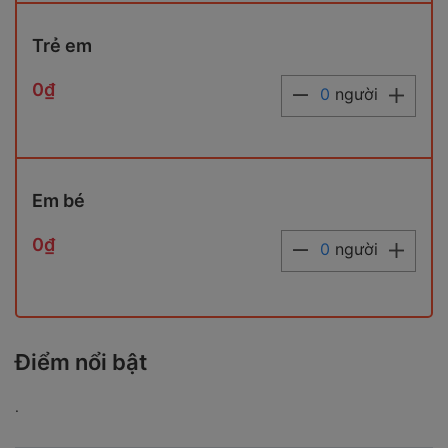
Trẻ em
0₫
0
người
Em bé
0₫
0
người
Điểm nổi bật
.