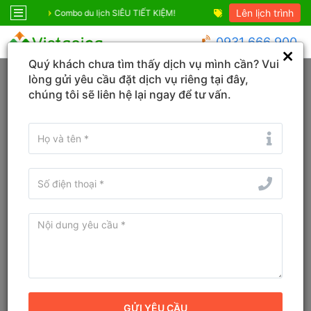
Lên lịch trình
ỆM!
Combo Sapa Siêu Ưu Đãi
Combo du lịch SIÊ
0931 666 900
Quý khách chưa tìm thấy dịch vụ mình cần? Vui
Trang chủ
An Giang
Phú Quốc
lòng gửi yêu cầu đặt dịch vụ riêng tại đây,
chúng tôi sẽ liên hệ lại ngay để tư vấn.
Tìm Tour du lịch, Combo, Địa danh...
Tour Vé máy bay + Tour Phú Quốc
3 Ngày 2 Đêm Trải Nghiệm Tàu
Câu - Lặn Ngắm San Hô
Đánh giá
9.6
Mã tour: 1031075