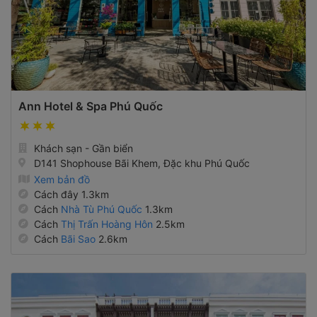
Ann Hotel & Spa Phú Quốc
Khách sạn - Gần biển
D141 Shophouse Bãi Khem, Đặc khu Phú Quốc
Xem bản đồ
Cách đây 1.3km
Cách
Nhà Tù Phú Quốc
1.3km
Cách
Thị Trấn Hoàng Hôn
2.5km
Cách
Bãi Sao
2.6km