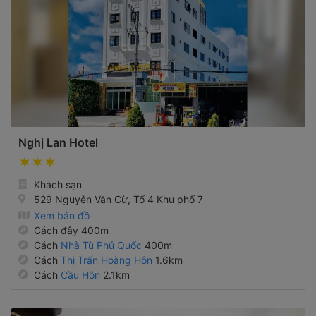
Nghị Lan Hotel
Khách sạn
529 Nguyễn Văn Cừ, Tổ 4 Khu phố 7
Xem bản đồ
Cách đây 400m
Cách
Nhà Tù Phú Quốc
400m
Cách
Thị Trấn Hoàng Hôn
1.6km
Cách
Cầu Hôn
2.1km