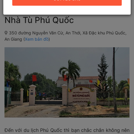
Nhà Tù Phú Quốc
350 đường Nguyễn Văn Cừ, An Thới, Xã Đặc khu Phú Quốc,
An Giang (
Xem bản đồ
)
Đến với du lịch Phú Quốc thì bạn chắc chắn không nên