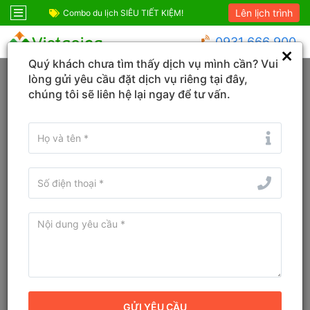
Lên lịch trình
ỆM!
Combo Phú Quốc Giá Cực Sốc
Combo du lịch SIÊ
0931 666 900
Quý khách chưa tìm thấy dịch vụ mình cần? Vui
Trang chủ
An Giang
Phú Quốc
lòng gửi yêu cầu đặt dịch vụ riêng tại đây,
chúng tôi sẽ liên hệ lại ngay để tư vấn.
KHÁCH SẠN
TOUR
VÉ
Tìm tên Khách sạn, Tỉnh/TP, Địa danh...
Tìm khách sạn ở gần đây
Từ ngày - Đến ngày
(
1
đêm)
TÌM