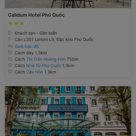
Calidum Hotel Phú Quốc
Khách sạn - Gần biển
Căn L351 Limoni L3, Đặc khu Phú Quốc
Xem bản đồ
Cách đây 1.3km
Cách
Thị Trấn Hoàng Hôn
750m
Cách
Nhà Tù Phú Quốc
1.3km
Cách
Cầu Hôn
1.3km