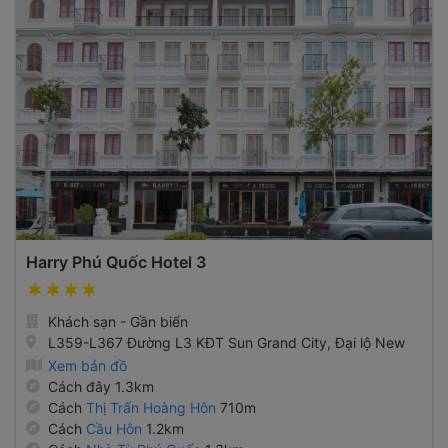
Harry Phú Quốc Hotel 3
Khách sạn - Gần biển
L359-L367 Đường L3 KĐT Sun Grand City, Đại lộ New
Xem bản đồ
Cách đây 1.3km
Cách
Thị Trấn Hoàng Hôn
710m
Cách
Cầu Hôn
1.2km