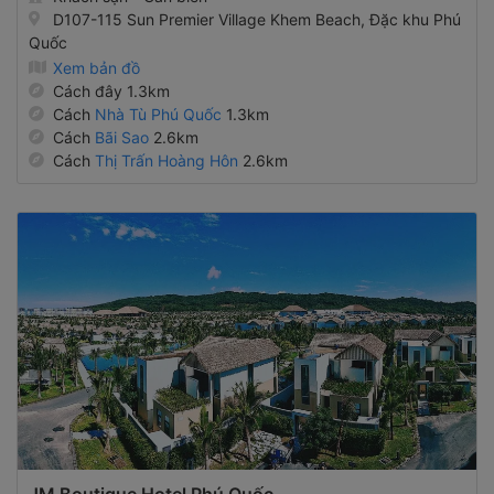
D107-115 Sun Premier Village Khem Beach, Đặc khu Phú
Quốc
Xem bản đồ
Cách đây 1.3km
Cách
Nhà Tù Phú Quốc
1.3km
Cách
Bãi Sao
2.6km
Cách
Thị Trấn Hoàng Hôn
2.6km