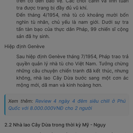
trên có đèn bảo vệ. Các chòi canh và lính tuần
tra được trang bị đầy đủ vũ khí.
Đến tháng 4/1954, nhà tù có khoảng mười bốn
nghìn tù nhân, chủ yếu là nam giới. Dưới sự tra
tấn tàn bạo của thực dân Pháp, 99 chiến sĩ cộng
sản đã hy sinh.
Hiệp định Genève
Sau hiệp định Genève tháng 7/1954, Pháp trao trả
quyền quản lý nhà tù cho Việt Nam. Tưởng chừng
những câu chuyện chiến tranh đã kết thúc, nhưng
không, nhà lao Cây Dừa bước sang một cơn ác
mộng mới, dã man và kinh hoàng hơn.
Xem thêm:
Review 4 ngày 4 đêm siêu chill ở Phú
Quốc với 8.000.000VNĐ cho 2 người
2.2 Nhà lao Cây Dừa trong thời kỳ Mỹ - Ngụy