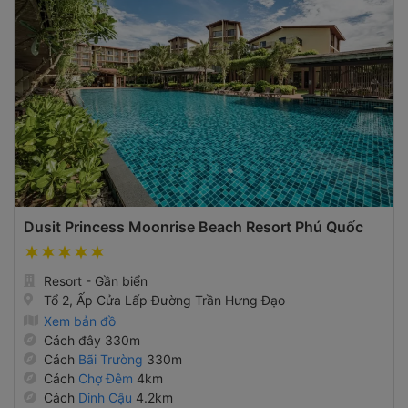
Dusit Princess Moonrise Beach Resort Phú Quốc
Resort - Gần biển
Tổ 2, Ấp Cửa Lấp Đường Trần Hưng Đạo
Xem bản đồ
Cách đây 330m
Cách
Bãi Trường
330m
Cách
Chợ Đêm
4km
Cách
Dinh Cậu
4.2km