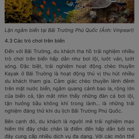
Lặn ngắm biển tại Bãi Trường Phú Quốc (Ảnh: Vinpearl)
4.3 Các trò chơi trên biển
Đến với Bãi Trường, du khách tha hồ trải nghiệm nhiều
trò chơi trên biển hấp dẫn như bơi lội, lướt ván, lướt
sóng. Đặc biệt, trải nghiệm hoạt động chèo thuyền
Kayak ở Bãi Trường là hoạt động thú vị thu hút nhiều
du khách tham gia. Cảm giác chèo thuyền lênh đênh
trên mặt nước biển, ngắm quang cảnh bao la, rộng lớn
của biển cả, tận mắt nhìn thấy những đàn cá bơi lội,
tận hưởng bầu không khí trong lành… là những trải
nghiệm đáng thử khi du lịch Bãi Trường Phú Quốc.
Bên cạnh đó, du khách là người mê trải nghiệm mạo
hiểm thì đây chắc chắn là điểm đến hấp dẫn bởi nơi
đây cung cấp nhiều dịch vụ đa dạng. Với các môn thể