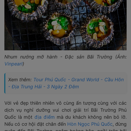
Nhum nướng mỡ hành - Đặc sản Bãi Trường (Ảnh:
Vinpearl
)
Xem thêm:
Tour Phú Quốc - Grand World - Cầu Hôn
- Địa Trung Hải - 3 Ngày 2 Đêm
Với vẻ đẹp thiên nhiên vô cùng ấn tượng cùng với các
dịch vụ nghỉ dưỡng vui chơi giải trí Bãi Trường Phú
Quốc là một
địa điểm
mà du khách không nên bỏ lỡ.
Nếu có cơ hội đặt chân đến
Hòn Ngọc Phú Quốc
, đừng
quên đến Bãi Trường, ngắm hoàng hôn, ngồi trên bãi