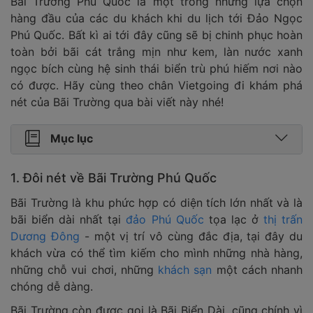
Bãi Trường Phú Quốc là một trong những lựa chọn
hàng đầu của các du khách khi du lịch tới Đảo Ngọc
Phú Quốc. Bất kì ai tới đây cũng sẽ bị chinh phục hoàn
toàn bởi bãi cát trắng mịn như kem, làn nước xanh
ngọc bích cùng hệ sinh thái biển trù phú hiếm nơi nào
có được. Hãy cùng theo chân Vietgoing đi khám phá
nét của Bãi Trường qua bài viết này nhé!
Mục lục
1. Đôi nét về Bãi Trường Phú Quốc
Bãi Trường là khu phức hợp có diện tích lớn nhất và là
bãi biển dài nhất tại
đảo Phú Quốc
tọa lạc ở
thị trấn
Dương Đông
- một vị trí vô cùng đắc địa, tại đây du
khách vừa có thể tìm kiếm cho mình những nhà hàng,
những chỗ vui chơi, những
khách sạn
một cách nhanh
chóng dễ dàng.
Bãi Trường còn được gọi là Bãi Biển Dài, cũng chính vì