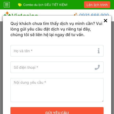
Lên lịch trình
 SIÊU TIẾT KIỆM!
Combo Phú Quốc Giá Cực Sốc
Comb
0931 666 900
Quý khách chưa tìm thấy dịch vụ mình cần? Vui
Trang chủ
An Giang
Phú Quốc
lòng gửi yêu cầu đặt dịch vụ riêng tại đây,
chúng tôi sẽ liên hệ lại ngay để tư vấn.
KHÁCH SẠN
TOUR
VÉ
Tìm tên Khách sạn, Tỉnh/TP, Địa danh...
Tìm khách sạn ở gần đây
Từ ngày - Đến ngày
(
1
đêm)
TÌM