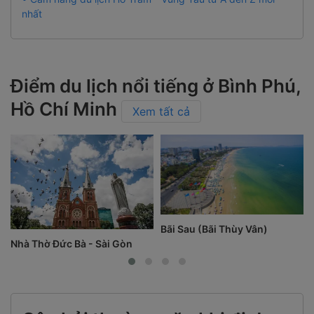
nhất
Điểm du lịch nổi tiếng ở Bình Phú,
Hồ Chí Minh
Xem tất cả
Bãi Sau (Bãi Thùy Vân)
Nhà Thờ Đức Bà - Sài Gòn