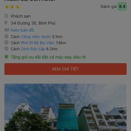
9.4
Đánh giá
Khách sạn
34 Đường 26, Bình Phú
Xem bản đồ
Cách
Công Viên Nước
3.1km
Cách
Phố Đi Bộ Bùi Viện
7.6km
Cách
Dinh Độc Lập
8.2km
Tặng gói ưu đãi đặt vé máy bay siêu rẻ
XEM CHI TIẾT