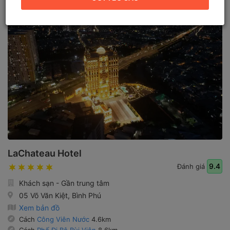
LaChateau Hotel
9.4
Đánh giá
Khách sạn - Gần trung tâm
05 Võ Văn Kiệt, Bình Phú
Xem bản đồ
Cách
Công Viên Nước
4.6km
Cách
Phố Đi Bộ Bùi Viện
8.6km