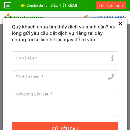
Lên lịch trình
Combo du lịch SIÊU TIẾT KIỆM!
Combo Sapa Siêu 
0931 666 900
Quý khách chưa tìm thấy dịch vụ mình cần? Vui
Trang chủ
Hồ Chí Minh
Bình Phú
lòng gửi yêu cầu đặt dịch vụ riêng tại đây,
chúng tôi sẽ liên hệ lại ngay để tư vấn.
Đổi ngày
Tìm tên Khách sạn, Tỉnh/TP, Địa danh...
Tìm khách sạn ở gần đây
Bản đồ
Sắp xếp
Bộ lọc
Khách sạn tốt nhất tại Bình Phú, Hồ
Chí Minh