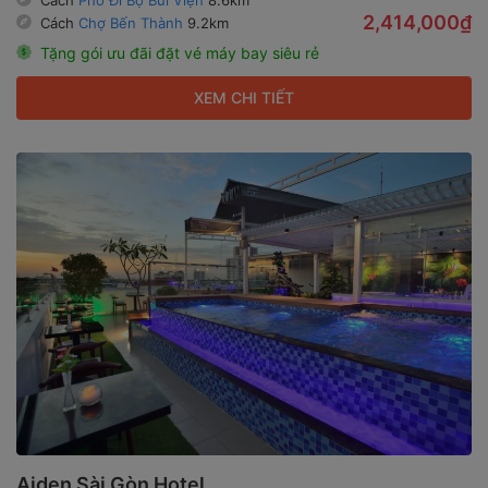
2,414,000₫
Cách
Chợ Bến Thành
9.2km
Tặng gói ưu đãi đặt vé máy bay siêu rẻ
XEM CHI TIẾT
Aiden Sài Gòn Hotel