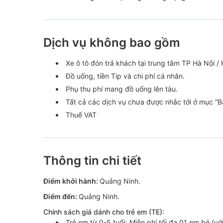
12h00 - 12h30:
Xe trả khách về khách sạn tại kh
Hẹn gặp lại Quý khách!
Dịch vụ không bao gồm
Xe ô tô đón trả khách tại trung tâm TP Hà Nội /
Đồ uống, tiền Tip và chi phí cá nhân.
Phụ thu phí mang đồ uống lên tàu.
Tất cả các dịch vụ chưa được nhắc tới ở mục “
Thuế VAT
Thông tin chi tiết
Điểm khởi hành:
Quảng Ninh.
Điểm đến:
Quảng Ninh.
Chính sách giá dánh cho trẻ em (TE):
Trẻ em từ 0-5 tuổi: Miễn phí tối đa 01 em bé (v