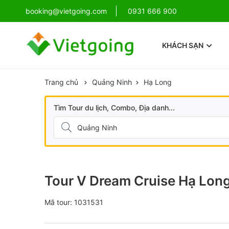
!
booking@vietgoing.com
Combo Phú Quốc Giá Cực Sốc
0931 666 900
KHÁCH SẠN
Trang chủ
Quảng Ninh
Hạ Long
Tìm Tour du lịch, Combo, Địa danh...
Tour V Dream Cruise Hạ Lon
Mã tour: 1031531