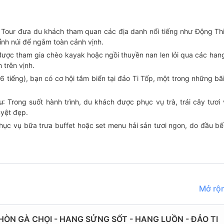
: Tour đưa du khách tham quan các địa danh nổi tiếng như Động Th
ỉnh núi để ngắm toàn cảnh vịnh.
được tham gia chèo kayak hoặc ngồi thuyền nan len lỏi qua các han
 trên vịnh.
 (6 tiếng), bạn có cơ hội tắm biển tại đảo Ti Tốp, một trong những b
u
: Trong suốt hành trình, du khách được phục vụ trà, trái cây tươi
uyệt đẹp.
hục vụ bữa trưa buffet hoặc set menu hải sản tươi ngon, do đầu b
Mở rộn
- HÒN GÀ CHỌI - HANG SỬNG SỐT - HANG LUỒN - ĐẢO TI