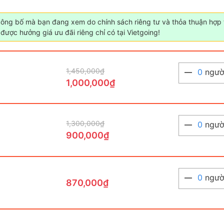
công bố mà bạn đang xem do chính sách riêng tư và thỏa thuận hợp t
được hưởng giá ưu đãi riêng chỉ có tại Vietgoing!
1,450,000₫
0
ngườ
1,000,000₫
1,300,000₫
0
ngườ
900,000₫
0
ngườ
870,000₫