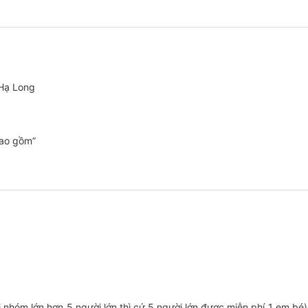
u vực Bãi Cháy, Hạ Long - kết thúc chương trình.
 Hạ Long
Bao gồm”
ới nhóm lớn hơn 5 người lớn thì cứ 5 người lớn được miễn phí 1 em bé