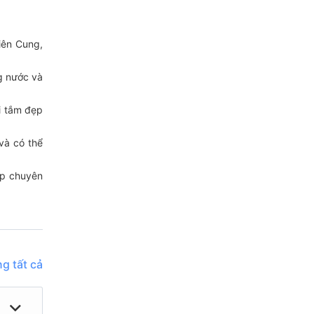
iên Cung,
g nước và
ãi tắm đẹp
 và có thể
ếp chuyên
g tất cả