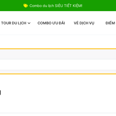
Combo du lịch SIÊU TIẾT KIỆM!
TOUR DU LỊCH
COMBO ƯU ĐÃI
VÉ DỊCH VỤ
ĐIỂM
g