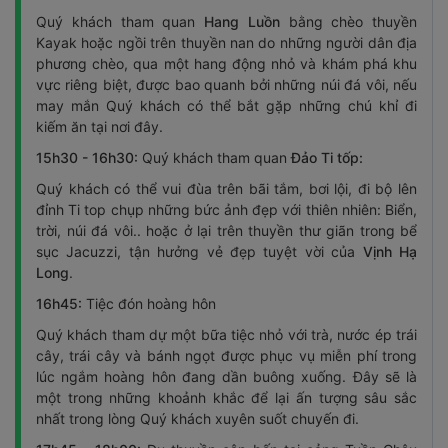
Quý khách tham quan
Hang Luồn
bằng chèo thuyền
Kayak hoặc ngồi trên thuyền nan do những người dân địa
phương chèo, qua một hang động nhỏ và khám phá khu
vực riêng biệt, được bao quanh bởi những núi đá vôi, nếu
may mắn Quý khách có thể bắt gặp những chú khỉ đi
kiếm ăn tại nơi đây.
15h30 - 16h30:
Quý khách tham quan
Đảo Ti tốp:
Quý khách có thể vui đùa trên bãi tắm, bơi lội, đi bộ lên
đỉnh Ti top chụp những bức ảnh đẹp với thiên nhiên: Biển,
trời, núi đá vôi.. hoặc ở lại trên thuyền thư giãn trong bể
sục Jacuzzi, tận hưởng vẻ đẹp tuyệt vời của
Vịnh Hạ
Long
.
16h45:
Tiệc đón hoàng hôn
Quý khách tham dự một bữa tiệc nhỏ với trà, nước ép trái
cây, trái cây và bánh ngọt được phục vụ miễn phí trong
lúc ngắm hoàng hôn đang dần buông xuống. Đây sẽ là
một trong những khoảnh khắc để lại ấn tượng sâu sắc
nhất trong lòng Quý khách xuyên suốt chuyến đi.