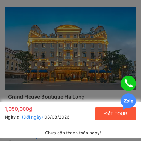
Grand Fleuve Boutique Hạ Long
9.8
Đánh giá
1,050,000₫
ĐẶT TOUR
Khách sạn - Gần trung tâm
Ngày đi
(Đổi ngày)
08/08/2026
E101 Grand World Sun Plaza, Bãi Cháy
Xem bản đồ
Chưa cần thanh toán ngay!
Cách
Công Viên Sun World
940m