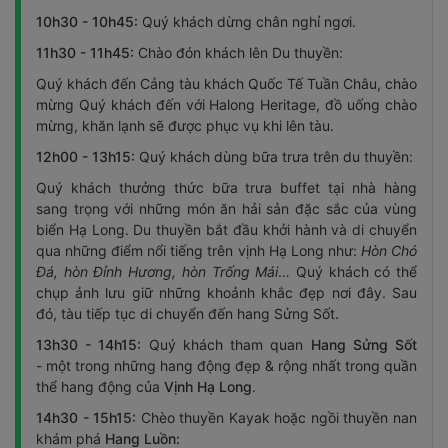
10h30 - 10h45:
Quý khách dừng chân nghỉ ngơi.
11h30 - 11h45:
Chào đón khách lên Du thuyền:
Quý khách đến Cảng tàu khách Quốc Tế Tuần Châu, chào
mừng Quý khách đến với Halong Heritage, đồ uống chào
mừng, khăn lạnh sẽ được phục vụ khi lên tàu.
12h00 - 13h15:
Quý khách dùng bữa trưa trên du thuyền:
Quý khách thưởng thức bữa trưa buffet tại nhà hàng
sang trọng với những món ăn hải sản đặc sắc của vùng
biển Hạ Long. Du thuyền bắt đầu khởi hành và di chuyển
qua những điểm nổi tiếng trên vịnh Hạ Long như:
Hòn Chó
Đá, hòn Đỉnh Hương, hòn Trống Mái
… Quý khách có thể
chụp ảnh lưu giữ những khoảnh khắc đẹp nơi đây. Sau
đó, tàu tiếp tục di chuyển đến hang Sửng Sốt.
13h30 - 14h15:
Quý khách tham quan
Hang Sửng Sốt
-
một trong những hang động đẹp & rộng nhất trong quần
thể hang động của
Vịnh Hạ Long
.
14h30 - 15h15:
Chèo thuyền Kayak hoặc ngồi thuyền nan
khám phá
Hang Luồn: