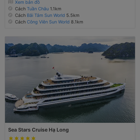
Xem bản đồ
Cách
Tuần Châu
1.1km
Cách
Bãi Tắm Sun World
5.5km
Cách
Công Viên Sun World
8.1km
Sea Stars Cruise Hạ Long