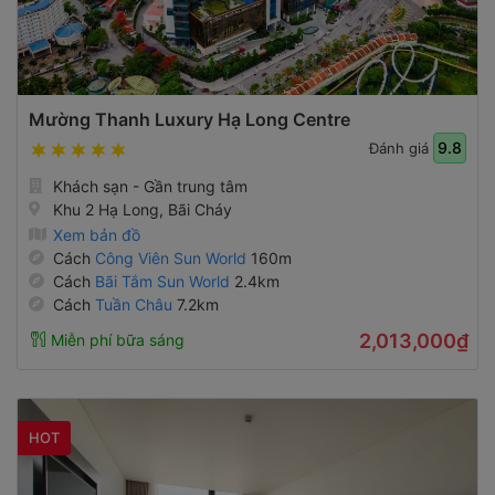
Mường Thanh Luxury Hạ Long Centre
9.8
Đánh giá
Khách sạn - Gần trung tâm
Khu 2 Hạ Long, Bãi Cháy
Xem bản đồ
Cách
Công Viên Sun World
160m
Cách
Bãi Tắm Sun World
2.4km
Cách
Tuần Châu
7.2km
2,013,000₫
Miễn phí bữa sáng
HOT