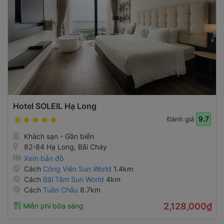
Hotel SOLEIL Hạ Long
9.7
Đánh giá
Khách sạn - Gần biển
82-84 Hạ Long, Bãi Cháy
Xem bản đồ
Cách
Công Viên Sun World
1.4km
Cách
Bãi Tắm Sun World
4km
Cách
Tuần Châu
8.7km
2,128,000₫
Miễn phí bữa sáng