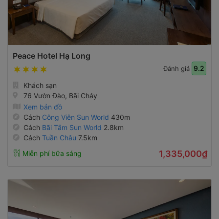
Peace Hotel Hạ Long
9.2
Đánh giá
Khách sạn
76 Vườn Đào, Bãi Cháy
Xem bản đồ
Cách
Công Viên Sun World
430m
Cách
Bãi Tắm Sun World
2.8km
Cách
Tuần Châu
7.5km
1,335,000₫
Miễn phí bữa sáng