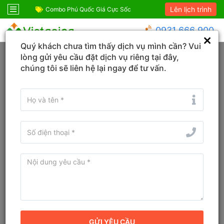
Lên lịch trình
ỆM!
Combo Phú Quốc Giá Cực Sốc
Combo du lịch SIÊ
0931 666 900
Quý khách chưa tìm thấy dịch vụ mình cần? Vui
Trang chủ
Quảng Ninh
Hạ Long
lòng gửi yêu cầu đặt dịch vụ riêng tại đây,
chúng tôi sẽ liên hệ lại ngay để tư vấn.
Tìm Tour du lịch, Combo, Địa danh...
Tour Du Thuyền Hạ Long
Heritage Luxury: Tham quan Vịnh
Hạ Long 6 Tiếng
Mã tour: 1031048