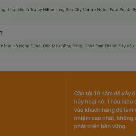
g, tiêu biểu là Tru by Hilton Lạng Sơn City Centre Hotel, Four Points B
i?
nổi bật là Hồ Nong Dùng, Đền Mẫu Đồng Đăng, Chùa Tam Thanh. Đây đều
Cần tới 10 năm để xây d
hủy hoại nó. Thấu hiểu đ
vào khách hàng để làm v
nhiệm cao nhất, không 
phát triển bền vững.