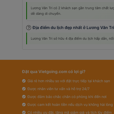
Lương Văn Tri có 2 khách sạn gần trung tâm chất lượn
dễ dàng di chuyển.
Địa điểm du lịch đẹp nhất ở Lương Văn Tr
Lương Văn Tri sở hữu 4 địa điểm du lịch hấp dẫn, 
Đặt qua Vietgoing.com có lợi gì?
Giá rẻ hơn nhiều so với đặt trực tiếp tại khách sạn
Được nhân viên tư vấn và hỗ trợ 24/7
Được đảm bảo chắc chắn có phòng khi đến nơi
Được cam kết hoàn tiền nếu dịch vụ không hài lòng
Có nhiều ưu đãi, tặng mã giảm giá và tích lũy điểm