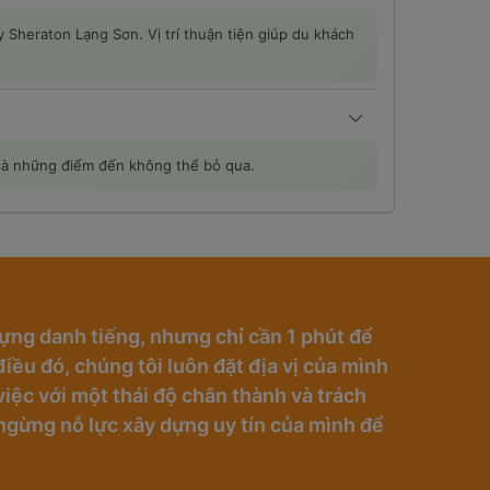
y Sheraton Lạng Sơn. Vị trí thuận tiện giúp du khách
 là những điểm đến không thể bỏ qua.
ựng danh tiếng, nhưng chỉ cần 1 phút để
iều đó, chúng tôi luôn đặt địa vị của mình
iệc với một thái độ chân thành và trách
ngừng nỗ lực xây dựng uy tín của mình để