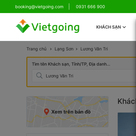
!
booking@vietgoing.com
Combo Phú Quốc Giá Cực Sốc
0931 666 900
KHÁCH SẠN
Trang chủ
Lạng Sơn
Lương Văn Tri
Tìm tên Khách sạn, Tỉnh/TP, Địa danh...
Khách
Xem trên bản đồ