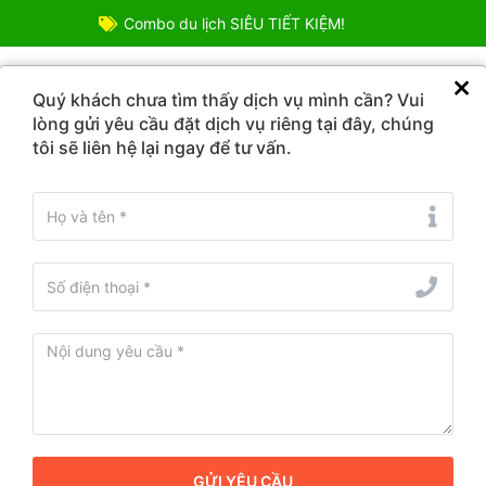
Combo du lịch SIÊU TIẾT KIỆM!
TOUR DU LỊCH
COMBO ƯU ĐÃI
VÉ DỊCH VỤ
ĐIỂM
Quý khách chưa tìm thấy dịch vụ mình cần? Vui
lòng gửi yêu cầu đặt dịch vụ riêng tại đây, chúng
tôi sẽ liên hệ lại ngay để tư vấn.
Từ ngày - Đến ngày
 sạn tốt nhất tại Lương Văn Tri, Lạng 
Four Points By Shera