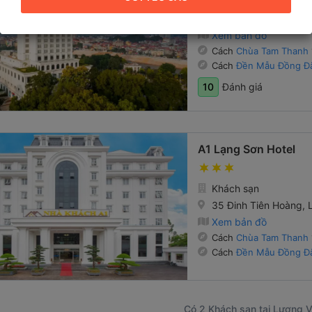
Khách sạn - Gần trun
02 Trần Hưng Đạo, Lư
Xem bản đồ
Cách
Chùa Tam Thanh
Cách
Đền Mẫu Đồng Đ
Đánh giá
10
A1 Lạng Sơn Hotel
Khách sạn
35 Đinh Tiên Hoàng, 
Xem bản đồ
Cách
Chùa Tam Thanh
Cách
Đền Mẫu Đồng Đ
Có 2 Khách sạn tại Lương V