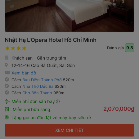
Nhật Hạ L'Opera Hotel Hồ Chí Minh
9.8
Đánh giá
Khách sạn - Gần trung tâm
12-14-16 Cao Bá Quát, Sài Gòn
Xem bản đồ
Cách
Bưu Điện Thành Phố
520m
Cách
Nhà Thờ Đức Bà
620m
Cách
Chợ Bến Thành
980m
Miễn phí đón sân bay
2,070,000₫
Miễn phí bữa sáng
Tặng gói ưu đãi đặt vé máy bay siêu rẻ
XEM CHI TIẾT