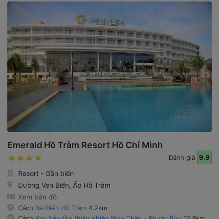
Emerald Hồ Tràm Resort Hồ Chí Minh
9.9
Đánh giá
Resort - Gần biển
Đường Ven Biển, Ấp Hồ Tràm
Xem bản đồ
Cách
Bãi Biển Hồ Tràm
4.2km
Cách
Khu bảo tồn thiên nhiên Bình Châu - Phước Bửu
12.8km