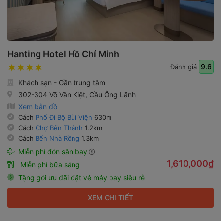
Hanting Hotel Hồ Chí Minh
9.6
Đánh giá
Khách sạn - Gần trung tâm
302-304 Võ Văn Kiệt, Cầu Ông Lãnh
Xem bản đồ
Cách
Phố Đi Bộ Bùi Viện
630m
Cách
Chợ Bến Thành
1.2km
Cách
Bến Nhà Rồng
1.3km
Miễn phí đón sân bay
1,610,000₫
Miễn phí bữa sáng
Tặng gói ưu đãi đặt vé máy bay siêu rẻ
XEM CHI TIẾT