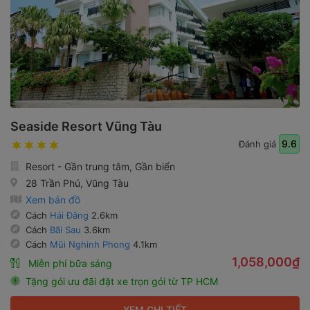
Seaside Resort Vũng Tàu
9.6
Đánh giá
Resort - Gần trung tâm, Gần biển
28 Trần Phú, Vũng Tàu
Xem bản đồ
Cách
Hải Đăng
2.6km
Cách
Bãi Sau
3.6km
Cách
Mũi Nghinh Phong
4.1km
1,058,000₫
Miễn phí bữa sáng
Tặng gói ưu đãi đặt xe trọn gói từ TP HCM
XEM CHI TIẾT