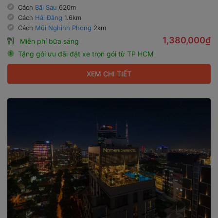
Cách
Bãi Sau
620m
Cách
Hải Đăng
1.6km
Cách
Mũi Nghinh Phong
2km
1,380,000₫
Miễn phí bữa sáng
Tặng gói ưu đãi đặt xe trọn gói từ TP HCM
XEM CHI TIẾT