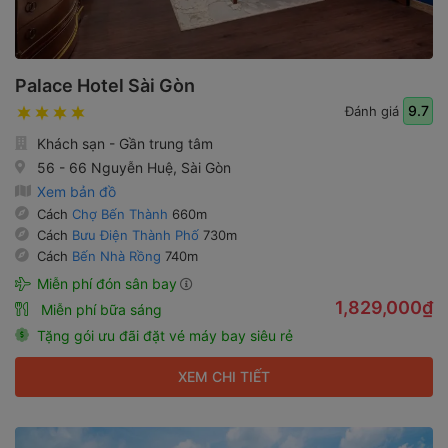
Palace Hotel Sài Gòn
9.7
Đánh giá
Khách sạn - Gần trung tâm
56 - 66 Nguyễn Huệ, Sài Gòn
Xem bản đồ
Cách
Chợ Bến Thành
660m
Cách
Bưu Điện Thành Phố
730m
Cách
Bến Nhà Rồng
740m
Miễn phí đón sân bay
1,829,000₫
Miễn phí bữa sáng
Tặng gói ưu đãi đặt vé máy bay siêu rẻ
XEM CHI TIẾT