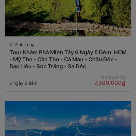
Vĩnh Long
Tour Khám Phá Miền Tây 6 Ngày 5 Đêm: HCM
- Mỹ Tho - Cần Thơ - Cà Mau - Châu Đốc -
Bạc Liêu - Sóc Trăng - Sa Đéc
9,100,000₫
7,300,000₫
6 ngày 5 đêm