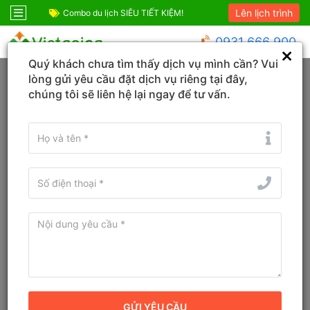
Lên lịch trình
ốc
Combo du lịch SIÊU TIẾT KIỆM!
Combo Phú Quốc G
0931 666 900
Quý khách chưa tìm thấy dịch vụ mình cần? Vui
Trang chủ
Hồ Chí Minh
lòng gửi yêu cầu đặt dịch vụ riêng tại đây,
chúng tôi sẽ liên hệ lại ngay để tư vấn.
Đổi ngày
Tìm tên Khách sạn, Tỉnh/TP, Địa danh...
Tìm khách sạn ở gần đây
Bản đồ
Sắp xếp
Bộ lọc
Xóa bộ lọc
Khách sạn 4 sao tốt nhất tại Hồ Chí
Minh