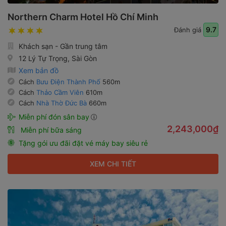
Northern Charm Hotel Hồ Chí Minh
9.7
Đánh giá
Khách sạn - Gần trung tâm
12 Lý Tự Trọng, Sài Gòn
Xem bản đồ
Cách
Bưu Điện Thành Phố
560m
Cách
Thảo Cầm Viên
610m
Cách
Nhà Thờ Đức Bà
660m
Miễn phí đón sân bay
2,243,000₫
Miễn phí bữa sáng
Tặng gói ưu đãi đặt vé máy bay siêu rẻ
XEM CHI TIẾT