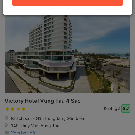
Victory Hotel Vũng Tàu 4 Sao
9.7
Đánh giá
Khách sạn - Gần trung tâm, Gần biển
149 Thùy Vân, Vũng Tàu
Xem bản đồ