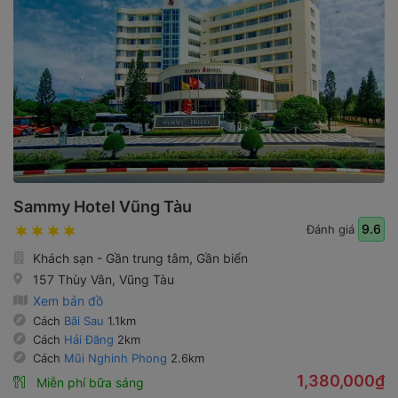
Sammy Hotel Vũng Tàu
9.6
Đánh giá
Khách sạn - Gần trung tâm, Gần biển
157 Thùy Vân, Vũng Tàu
Xem bản đồ
Cách
Bãi Sau
1.1km
Cách
Hải Đăng
2km
Cách
Mũi Nghinh Phong
2.6km
1,380,000₫
Miễn phí bữa sáng