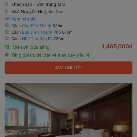
Khách sạn - Gần trung tâm
68A Nguyễn Huệ, Sài Gòn
Xem bản đồ
Cách
Chợ Bến Thành
630m
Cách
Bưu Điện Thành Phố
670m
Cách
Nhà Thờ Đức Bà
730m
1,465,000₫
Miễn phí bữa sáng
Tặng gói ưu đãi đặt vé máy bay siêu rẻ
XEM CHI TIẾT