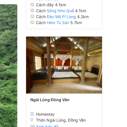
Cách đây 4.1km
Cách
Sông Nho Quế
4.1km
Cách
Đèo Mã Pí Lèng
4.2km
Cách
Hẻm Tu Sản
5.7km
Ngài Lủng Đồng Văn
Homestay
Thôn Ngài Lủng, Đồng Văn
Xem bản đồ