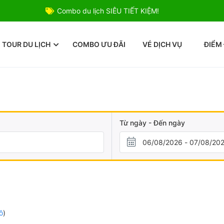
Combo du lịch SIÊU TIẾT KIỆM!
TOUR DU LỊCH
COMBO ƯU ĐÃI
VÉ DỊCH VỤ
ĐIỂM
Từ ngày - Đến ngày
ồ
)