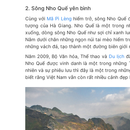
2. Sông Nho Quế yên bình
Cùng với
Mã Pì Lèng
hiểm trở, sông Nho Quế đã
tượng của Hà Giang. Nho Quế là một trong n
xuống, dòng sông Nho Quế như sợi chỉ xanh lung
Nằm dưới chân những ngọn núi tai mèo hiểm t
những vách đá, tạo thành một đường biên giới
Năm 2009, Bộ Văn hóa, Thể thao và
Du lịch
đã
Nho Quế được vinh danh là một trong những T
nhiên và sự phiêu lưu thì đây là một trong nhữ
biết rằng Việt Nam vẫn còn rất nhiều cảnh đẹp 