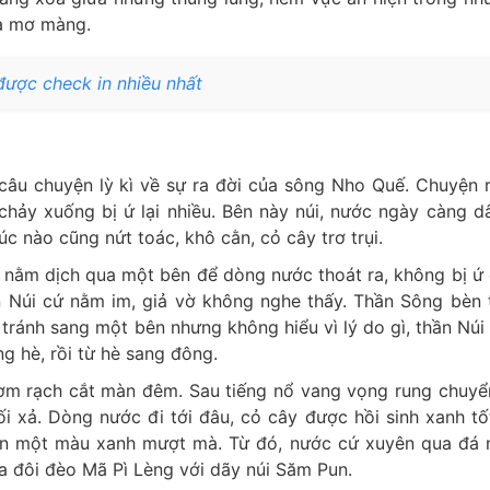
ừa mơ màng.
được check in nhiều nhất
câu chuyện lỳ kì về sự ra đời của sông Nho Quế. Chuyện r
chảy xuống bị ứ lại nhiều. Bên này núi, nước ngày càng d
úc nào cũng nứt toác, khô cằn, cỏ cây trơ trụi.
i nằm dịch qua một bên để dòng nước thoát ra, không bị ứ
 Núi cứ nằm im, giả vờ không nghe thấy. Thần Sông bèn 
ránh sang một bên nhưng không hiểu vì lý do gì, thần Núi 
g hè, rồi từ hè sang đông.
ươm rạch cắt màn đêm. Sau tiếng nổ vang vọng rung chuyể
ối xả. Dòng nước đi tới đâu, cỏ cây được hồi sinh xanh tốt
ín một màu xanh mượt mà. Từ đó, nước cứ xuyên qua đá 
ia đôi đèo Mã Pì Lèng với dãy núi Săm Pun.