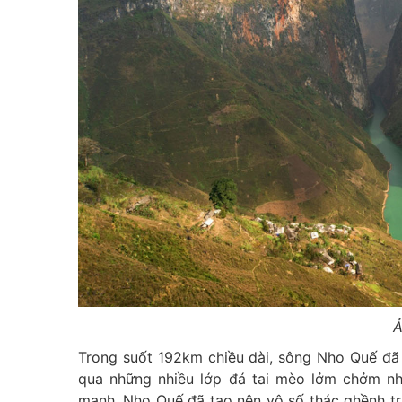
Ả
Trong suốt 192km chiều dài, sông Nho Quế đã
qua những nhiều lớp đá tai mèo lởm chởm nh
mạnh, Nho Quế đã tạo nên vô số thác ghềnh t