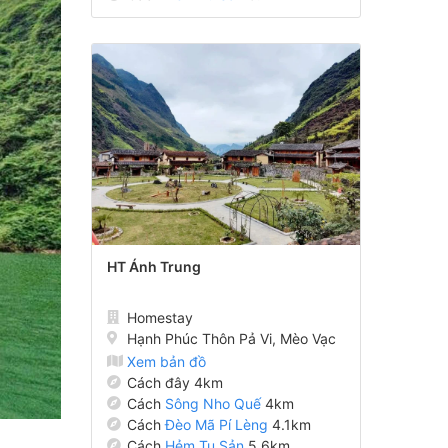
HT Ánh Trung
Homestay
Hạnh Phúc Thôn Pả Vi, Mèo Vạc
Xem bản đồ
Cách đây 4km
Cách
Sông Nho Quế
4km
Cách
Đèo Mã Pí Lèng
4.1km
Cách
Hẻm Tu Sản
5.6km