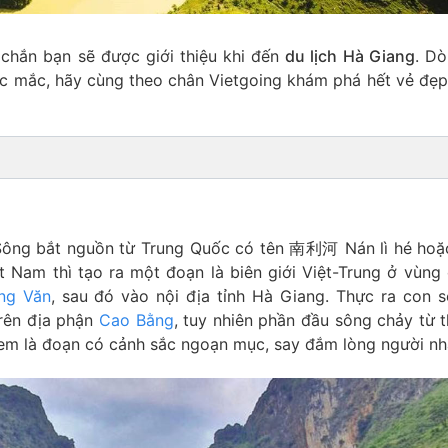
chắn bạn sẽ được giới thiệu khi đến
du lịch Hà Giang
. D
ắc mắc, hãy cùng theo chân Vietgoing khám phá hết vẻ đẹp
 Sông bắt nguồn từ Trung Quốc có tên 南利河 Nán lì hé 
t Nam thì tạo ra một đoạn là biên giới Việt-Trung ở vùng
ng Văn
, sau đó vào nội địa tỉnh Hà Giang. Thực ra con 
rên địa phận
Cao Bằng
, tuy nhiên phần đầu sông chảy từ 
em là đoạn có cảnh sắc ngoạn mục, say đắm lòng người nh