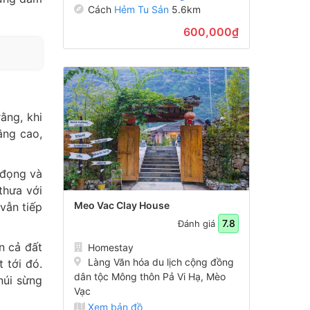
Cách
Hẻm Tu Sản
5.6km
600,000₫
ằng, khi
âng cao,
 đọng và
thưa với
Meo Vac Clay House
vẫn tiếp
7.8
Đánh giá
n cả đất
Homestay
Làng Văn hóa du lịch cộng đồng
 tới đó.
dân tộc Mông thôn Pả Vi Hạ, Mèo
núi sừng
Vạc
Xem bản đồ