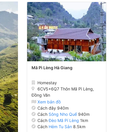
Mã Pì Lèng Hà Giang
Homestay
6CV5+6Q7 Thôn Mã Pì Lèng,
Đồng Văn
Xem bản đồ
Cách đây 940m
Cách
Sông Nho Quế
940m
Cách
Đèo Mã Pí Lèng
1km
Cách
Hẻm Tu Sản
8.5km