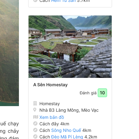
Cách
Hẻm Tu Sản
5.7km
A Sên Homestay
10
Đánh giá
Homestay
Nhà B3 Làng Mông, Mèo Vạc
Xem bản đồ
Quế chạy
Cách đây 4km
Cách
Sông Nho Quế
4km
òng chảy
Cách
Đèo Mã Pí Lèng
4.2km
hững đám