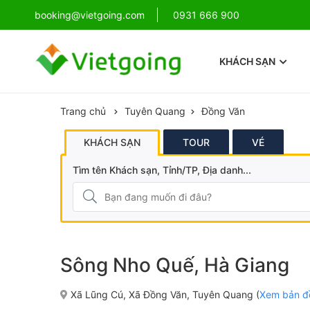
!
booking@vietgoing.com
Combo Phú Quốc Giá Cực Sốc
0931 666 900
KHÁCH SẠN
Trang chủ
Tuyên Quang
Đồng Văn
KHÁCH SẠN
TOUR
VÉ
Tìm tên Khách sạn, Tỉnh/TP, Địa danh...
Sông Nho Quế, Hà Giang
Xã Lũng Cú, Xã Đồng Văn, Tuyên Quang (
Xem bản đ