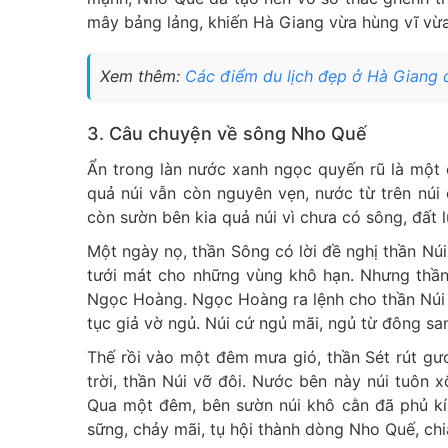
mây bảng lảng, khiến Hà Giang vừa hùng vĩ v
Xem thêm:
Các điểm du lịch đẹp ở Hà Giang 
3. Câu chuyện về sông Nho Quế
Ẩn trong làn nước xanh ngọc quyến rũ là một 
quả núi vẫn còn nguyên vẹn, nước từ trên núi 
còn sườn bên kia quả núi vì chưa có sông, đất l
Một ngày nọ, thần Sông có lời đề nghị thần Nú
tưới mát cho những vùng khô hạn. Nhưng thần
Ngọc Hoàng. Ngọc Hoàng ra lệnh cho thần Núi t
tục giả vờ ngủ. Núi cứ ngủ mãi, ngủ từ đông san
Thế rồi vào một đêm mưa gió, thần Sét rút g
trời, thần Núi vỡ đôi. Nước bên này núi tuôn x
Qua một đêm, bên sườn núi khô cằn đã phủ k
sững, chảy mãi, tụ hội thành dòng Nho Quế, ch