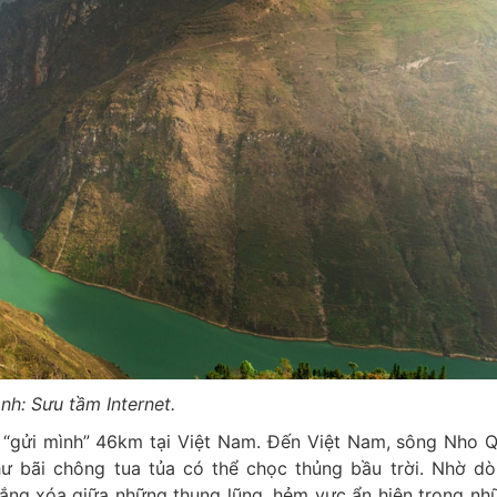
nh: Sưu tầm Internet.
 “gửi mình” 46km tại Việt Nam. Đến Việt Nam, sông Nho 
ư bãi chông tua tủa có thể chọc thủng bầu trời. Nhờ d
rắng xóa giữa những thung lũng, hẻm vực ẩn hiện trong n