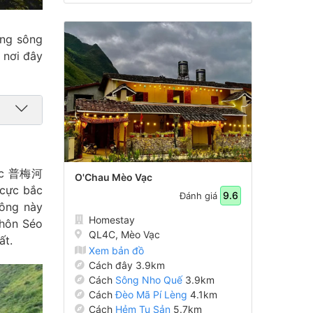
òng sông
 nơi đây
hoặc 普梅河
O'Chau Mèo Vạc
 cực bắc
9.6
Đánh giá
sông này
Homestay
thôn Séo
QL4C, Mèo Vạc
ất.
Xem bản đồ
Cách đây 3.9km
Cách
Sông Nho Quế
3.9km
Cách
Đèo Mã Pí Lèng
4.1km
Cách
Hẻm Tu Sản
5.7km