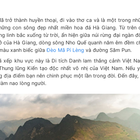
 trở thành huyền thoại, đi vào thơ ca và là một trong nh
hững con sông đẹp nhất miền hoa đá Hà Giang. Từ trên 
 linh bắc xuống từ trời, ẩn hiện giữa núi rừng đại ngàn đ
rở của Hà Giang, dòng sông Nho Quế quanh năm êm đềm c
 màu xanh biếc giữa
Đèo Mã Pí Lèng
và đường Săm Pun.
 xếp khu vực này là Di tích Danh lam thắng cảnh Việt N
hung lũng Kiến tạo độc nhất vô nhị của Việt Nam. Nếu y
ng địa điểm bạn nên chinh phục một lần trong đời. Đến đây,
làm nao lòng người.