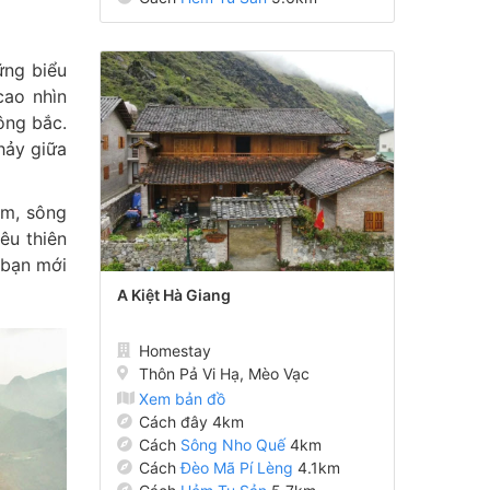
ững biểu
cao nhìn
ông bắc.
hảy giữa
am, sông
êu thiên
 bạn mới
A Kiệt Hà Giang
Homestay
Thôn Pả Vi Hạ, Mèo Vạc
Xem bản đồ
Cách đây 4km
Cách
Sông Nho Quế
4km
Cách
Đèo Mã Pí Lèng
4.1km