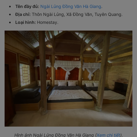
Tên đầy đủ:
Ngài Lủng Đồng Văn Hà Giang
.
Địa chỉ:
Thôn Ngài Lủng, Xã Đồng Văn, Tuyên Quang.
Loại hình:
Homestay.
Hình ảnh Ngài Lủng Đồng Văn Hà Giang (
Xem chi tiết
).