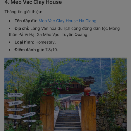
4. Meo Vac Clay House
Thông tin giới thiệu:
Tên đầy đủ:
Meo Vac Clay House Hà Giang
.
Địa chỉ:
Làng Văn hóa du lịch cộng đồng dân tộc Mông
thôn Pả Vi Hạ, Xã Mèo Vạc, Tuyên Quang.
Loại hình:
Homestay.
Điểm đánh giá:
7.8/10.