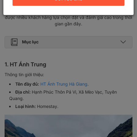
một chuyến đi. Cùng Vietgoing điểm danh top 10 Homestay tại
Hà Giang "đẹp quên lối về" và đặc biệt là giá vô cùng rẻ, đã
được nhiều khách hàng lựa chọn đặt và đánh giá cao trong thời
gian gần đây.
Mục lục
1. HT Ánh Trung
Thông tin giới thiệu:
Tên đầy đủ:
HT Ánh Trung Hà Giang
.
Địa chỉ:
Hạnh Phúc Thôn Pả Vi, Xã Mèo Vạc, Tuyên
Quang.
Loại hình:
Homestay.