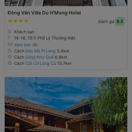
Đồng Văn Ville Du H'Mong Hotel
9.5
Đánh giá
Khách sạn
16-18, Tổ 5 Phố Lý Thường Kiệt
Xem bản đồ
Cách
Đèo Mã Pí Lèng
5.6km
Cách
Sông Nho Quế
6.8km
Cách
Cột Cờ Lũng Cú
10.7km