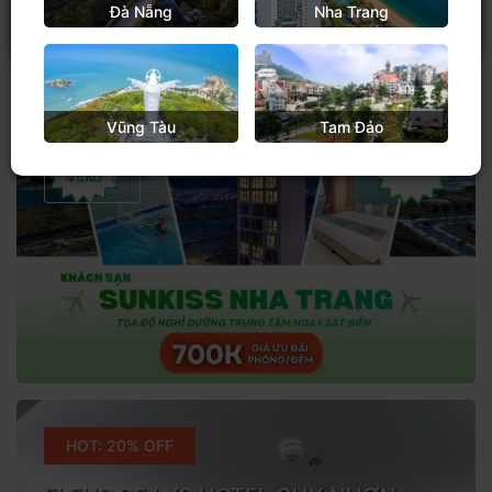
Đà Nẵng
Nha Trang
GIÁ ĐỘC QUYỀN
COMBO 2N1Đ NHA TRANG
Combo trọn gói siêu ưu đãi
Vũng Tàu
Tam Đảo
Chi tiết
HOT: 20% OFF