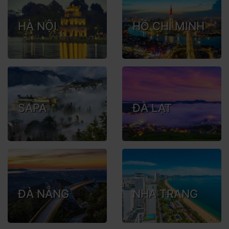
HÀ NỘI
HỒ CHÍ MINH
SAPA
ĐÀ LẠT
ĐÀ NẴNG
NHA TRANG