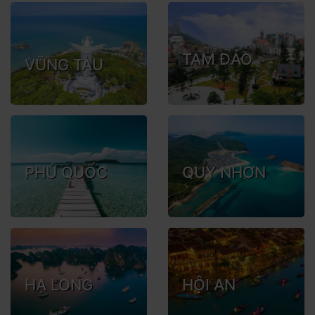
TAM ĐẢO
VŨNG TÀU
PHÚ QUỐC
QUY NHƠN
HẠ LONG
HỘI AN