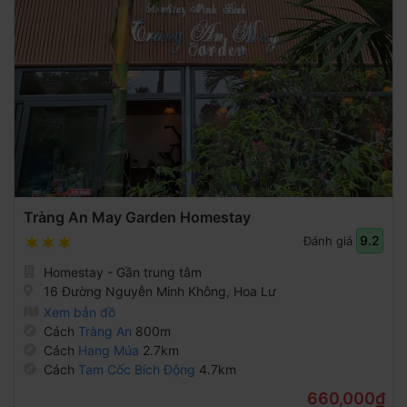
Tràng An May Garden Homestay
9.2
Đánh giá
Homestay - Gần trung tâm
16 Đường Nguyễn Minh Không, Hoa Lư
Xem bản đồ
Cách
Tràng An
800m
Cách
Hang Múa
2.7km
Cách
Tam Cốc Bích Động
4.7km
660,000₫