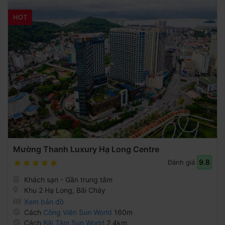
HOT
Mường Thanh Luxury Hạ Long Centre
9.8
Đánh giá
Khách sạn - Gần trung tâm
Khu 2 Hạ Long, Bãi Cháy
Xem bản đồ
Cách
Công Viên Sun World
160m
Cách
Bãi Tắm Sun World
2.4km