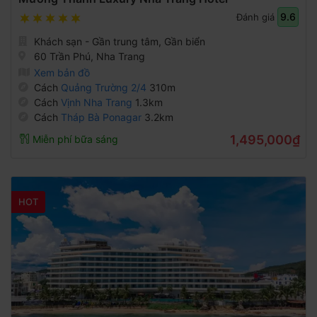
9.6
Đánh giá
Khách sạn - Gần trung tâm, Gần biển
60 Trần Phú, Nha Trang
Xem bản đồ
Cách
Quảng Trường 2/4
310m
Cách
Vịnh Nha Trang
1.3km
Cách
Tháp Bà Ponagar
3.2km
1,495,000₫
Miễn phí bữa sáng
HOT