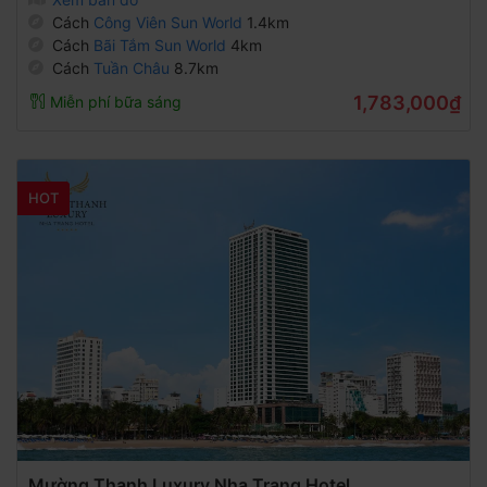
Cách
Công Viên Sun World
1.4km
Cách
Bãi Tắm Sun World
4km
Cách
Tuần Châu
8.7km
1,783,000₫
Miễn phí bữa sáng
HOT
Mường Thanh Luxury Nha Trang Hotel