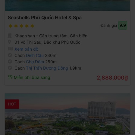
Seashells Phú Quốc Hotel & Spa
9.9
Đánh giá
Khách sạn - Gần trung tâm, Gần biển
01 Võ Thị Sáu, Đặc khu Phú Quốc
Xem bản đồ
Cách
Dinh Cậu
230m
Cách
Chợ Đêm
250m
Cách
Thị Trấn Dương Đông
1.9km
2,888,000₫
Miễn phí bữa sáng
HOT