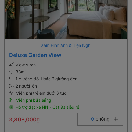
Xem Hình Ảnh & Tiện Nghi
Deluxe Garden View
View vườn
2
33m
1 giường đôi Hoặc 2 giường đơn
2 người lớn
Miễn phí trẻ em dưới 6 tuổi
Miễn phí bữa sáng
Hỗ trợ đặt xe HN - Cát Bà siêu rẻ
0
phòng
3,808,000₫