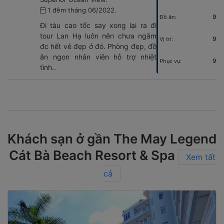
1 đêm tháng 06/2022.
9
Đồ ăn:
Đi tàu cao tốc say xong lại ra đi
tour Lan Hạ luôn nên chưa ngắm
9
Vị trí:
đc hết vẻ đẹp ở đó. Phòng đẹp, đồ
ăn ngon nhân viên hỗ trợ nhiệt
9
Phục vụ:
tình..
Khách sạn ở gần The May Legend
Cát Bà Beach Resort & Spa
Xem tất
cả