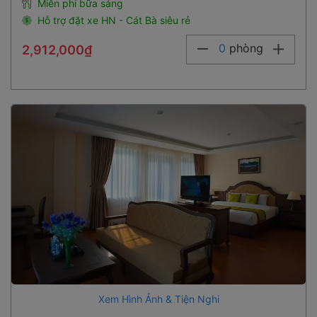
Miễn phí bữa sáng
Hỗ trợ đặt xe HN - Cát Bà siêu rẻ
0
phòng
2,912,000₫
Xem Hình Ảnh & Tiện Nghi