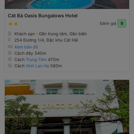
Cát Bà Oasis Bungalows Hotel
9
Đánh giá
Khách sạn - Gần trung tâm, Gần biển
254 Đường 1/4, Đặc khu Cát Hải
Xem bản đồ
Cách đây 340m
Cách
Trung Tâm
470m
Cách
Vịnh Lan Hạ
580m