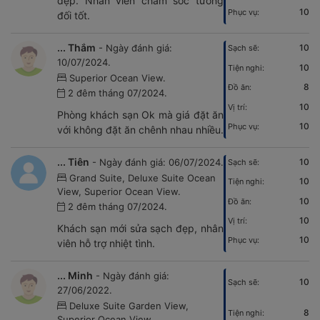
đẹp. Nhân viên chăm sóc tương
10
Phục vụ:
đối tốt.
... Thắm
- Ngày đánh giá:
10
Sạch sẽ:
10/07/2024.
10
Tiện nghi:
Superior Ocean View.
8
Đồ ăn:
2 đêm tháng 07/2024.
10
Vị trí:
Phòng khách sạn Ok mà giá đặt ăn
10
Phục vụ:
với không đặt ăn chênh nhau nhiều.
... Tiên
- Ngày đánh giá: 06/07/2024.
10
Sạch sẽ:
Grand Suite, Deluxe Suite Ocean
10
Tiện nghi:
View, Superior Ocean View.
10
Đồ ăn:
2 đêm tháng 07/2024.
10
Vị trí:
Khách sạn mới sửa sạch đẹp, nhân
10
Phục vụ:
viên hỗ trợ nhiệt tình.
... Minh
- Ngày đánh giá:
10
Sạch sẽ:
27/06/2022.
Deluxe Suite Garden View,
8
Tiện nghi:
Superior Ocean View.