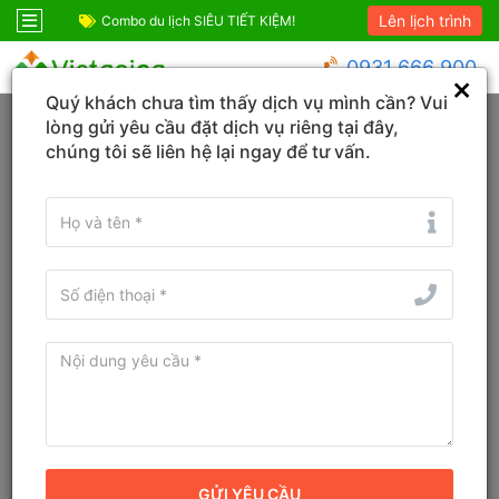
Lên lịch trình
Combo du lịch SIÊU TIẾT KIỆM!
Combo Sapa Siêu 
0931 666 900
Quý khách chưa tìm thấy dịch vụ mình cần? Vui
Trang chủ
Hải Phòng
Cát Bà
lòng gửi yêu cầu đặt dịch vụ riêng tại đây,
chúng tôi sẽ liên hệ lại ngay để tư vấn.
Đổi ngày
Tìm tên Khách sạn, Tỉnh/TP, Địa danh...
Tìm khách sạn ở gần đây
The May Legend Cát Bà Beach
Resort & Spa
9.6
Đánh giá
Resort
Địa chỉ cũ:
Cát Cò 1, Thị trấn Cát Bà, Huyện Cát Hải, Hải