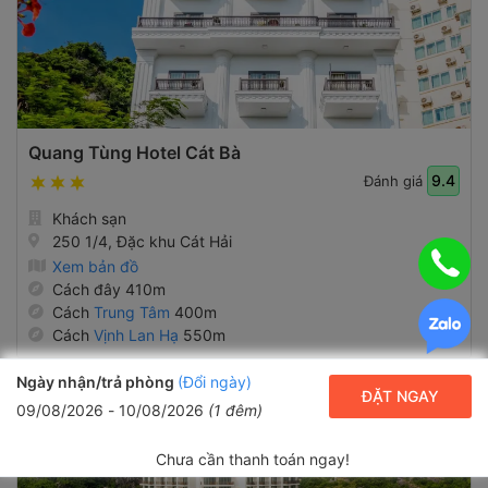
Quang Tùng Hotel Cát Bà
9.4
Đánh giá
Khách sạn
250 1/4, Đặc khu Cát Hải
Xem bản đồ
Cách đây 410m
Cách
Trung Tâm
400m
Cách
Vịnh Lan Hạ
550m
Ngày nhận/trả phòng
(Đổi ngày)
ĐẶT NGAY
09/08/2026
-
10/08/2026
(
1
đêm)
Chưa cần thanh toán ngay!