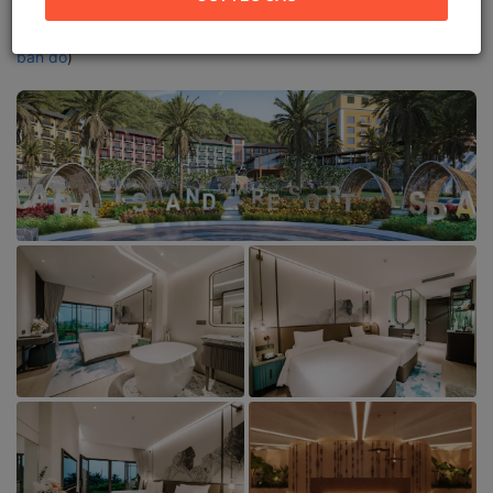
Phòng
Địa chỉ mới:
Cát Cò 1, Xã Đặc khu Cát Hải, Hải Phòng (
Xem
bản đồ
)