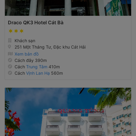
Draco QK3 Hotel Cát Bà
Khách sạn
251 Một Tháng Tư, Đặc khu Cát Hải
Xem bản đồ
Cách đây 390m
Cách
Trung Tâm
410m
Cách
Vịnh Lan Hạ
560m