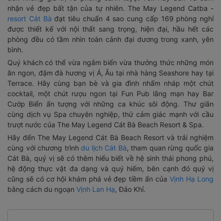
nhận vẻ đẹp bất tận của tự nhiên. The May Legend Catba -
resort Cát Bà
đạt tiêu chuẩn 4 sao cung cấp 169 phòng nghỉ
được thiết kế với nội thất sang trọng, hiện đại, hầu hết các
phòng đều có tầm nhìn toàn cảnh đại dương trong xanh, yên
bình.
Quý khách có thể vừa ngắm biển vừa thưởng thức những món
ăn ngon, đậm đà hương vị Á, Âu tại nhà hàng Seashore hay tại
Terrace. Hãy cùng bạn bè và gia đình nhấm nháp một chút
cocktail, một chút rượu ngon tại Fun Pub lãng mạn hay Bar
Cướp Biển ấn tượng với những ca khúc sôi động. Thư giãn
cùng dịch vụ Spa chuyên nghiệp, thử cảm giác mạnh với cầu
trượt nước của The May Legend Cát Bà Beach Resort & Spa.
Hãy đến The May Legend Cát Bà Beach Resort và trải nghiệm
cùng với chương trình
du lịch Cát Bà
, tham quan rừng quốc gia
Cát Bà, quý vị sẽ có thêm hiểu biết về hệ sinh thái phong phú,
hệ động thực vật đa dạng và quý hiếm, bên cạnh đó quý vị
cũng sẽ có cơ hội khám phá vẻ đẹp tiềm ẩn của
Vịnh Hạ Long
bằng cách du ngoạn
Vịnh Lan Hạ
, Đảo Khỉ.