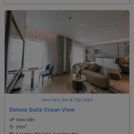
Xem Hình Ảnh & Tiện Nghi
Deluxe Suite Ocean View
View biển
2
35m
1 giường đôi Hoặc 2 giường đơn