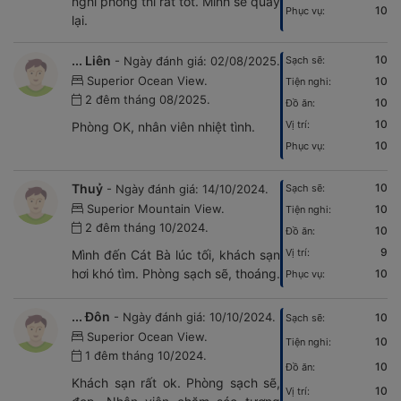
nghi phòng thì rất tốt. Mình sẽ quay
10
Phục vụ:
lại.
... Liên
10
- Ngày đánh giá: 02/08/2025.
Sạch sẽ:
Superior Ocean View.
10
Tiện nghi:
2 đêm tháng 08/2025.
10
Đồ ăn:
10
Vị trí:
Phòng OK, nhân viên nhiệt tình.
10
Phục vụ:
Thuỷ
10
- Ngày đánh giá: 14/10/2024.
Sạch sẽ:
Superior Mountain View.
10
Tiện nghi:
2 đêm tháng 10/2024.
10
Đồ ăn:
9
Vị trí:
Mình đến Cát Bà lúc tối, khách sạn
hơi khó tìm. Phòng sạch sẽ, thoáng.
10
Phục vụ:
... Đôn
- Ngày đánh giá: 10/10/2024.
10
Sạch sẽ:
Superior Ocean View.
10
Tiện nghi:
1 đêm tháng 10/2024.
10
Đồ ăn:
Khách sạn rất ok. Phòng sạch sẽ,
10
Vị trí: