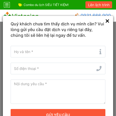
Lên lịch trình
ỆM!
Combo Phú Quốc Giá Cực Sốc
Combo du lịch SIÊ
0931 666 900
Quý khách chưa tìm thấy dịch vụ mình cần? Vui
Trang chủ
Hà Nội
Cầu Giấy
lòng gửi yêu cầu đặt dịch vụ riêng tại đây,
chúng tôi sẽ liên hệ lại ngay để tư vấn.
Đổi ngày
Tìm tên Khách sạn, Tỉnh/TP, Địa danh...
Tìm khách sạn ở gần đây
Khách sạn 22Land Heritage
Hotel & Retreat Dịch Vọng Hậu
Hà Nội
Khách sạn