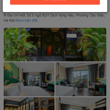
Địa chỉ cũ:
Số 5 ngõ 82/1 Dịch Vọng Hậu, Phường Dịch Vọng
Hậu, Quận Cầu Giấy, Hà Nội
Địa chỉ mới:
Số 5 ngõ 82/1 Dịch Vọng Hậu, Phường Cầu Giấy,
Hà Nội (
Xem bản đồ
)