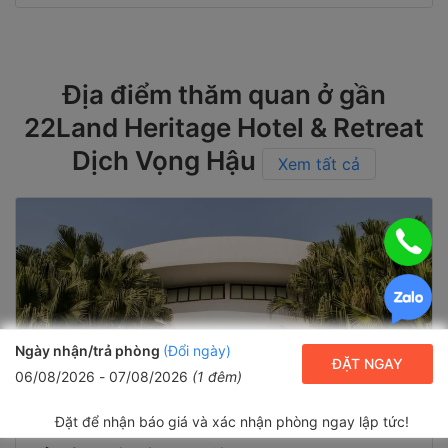
Địa điểm thăm quan ở gần
22Land Heritage Hotel & Retreat
Dịch Vọng Hậu
Xem tất cả
Ngày nhận/trả phòng
(Đổi ngày)
ĐẶT NGAY
06/08/2026
-
07/08/2026
(
1
đêm)
Đặt để nhận báo giá và xác nhận phòng ngay lập tức!