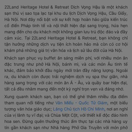
22Land Heritage Hotel & Retreat Dịch Vọng Hậu là một khách
sạn thú vị sao tọa lạc tại khu du lịch Dịch Vọng Hậu, Cầu Giấy,
Hà Nội. Nơi đây nổi bật với sự kết hợp hoàn hảo giữa kiến trúc
cổ điển Pháp tinh tế và nội thất hiện đại sang trọng, hứa hẹn
mang đến cho du khách một không gian lưu trú độc đáo và đầy
cảm xúc. Tại 22Land Heritage Hotel & Retreat, bạn không chỉ
tận hưởng những dịch vụ tiện ích hoàn hảo mà còn có cơ hội
khám phá những giá trị văn hóa và lịch sử lâu đời của Hà Nội.
Khách sạn phục vụ buffet ăn sáng miễn phí, với nhiều món ăn
đặc trưng như phở Hà Nội, bánh mì, và các món Âu tinh tế
khác, đảm bảo khởi đầu ngày mới tràn đầy năng lượng. Ngoài
ra, du khách còn được trải nghiệm dịch vụ spa thư giãn, nhà
hàng sang trọng với các món ăn Á - Âu, và quầy bar hiện đại,
tất cả đều nhằm mang đến một kỳ nghỉ trọn vẹn và đáng nhớ.
Xung quanh khách sạn, bạn có thể ghé thăm nhiều địa điểm
tham quan nổi tiếng như
Văn Miếu - Quốc Tử Giám
, một biểu
tượng văn hóa giáo dục;
Lăng Chủ tịch Hồ Chí Minh
, nơi an nghỉ
của vị lãnh tụ vĩ đại; và Chùa Một Cột, với thiết kế độc đáo hình
hoa sen. Đừng quên thưởng thức ẩm thực tại các nhà hàng uy
tín gần khách sạn như Nhà hàng Phở Gia Truyền với món phở