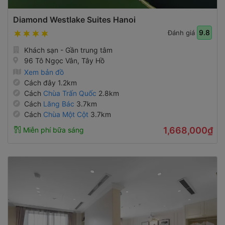
Diamond Westlake Suites Hanoi
9.8
Đánh giá
Khách sạn - Gần trung tâm
96 Tô Ngọc Vân, Tây Hồ
Xem bản đồ
Cách đây 1.2km
Cách
Chùa Trấn Quốc
2.8km
Cách
Lăng Bác
3.7km
Cách
Chùa Một Cột
3.7km
1,668,000₫
Miễn phí bữa sáng