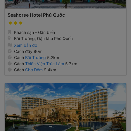
Seahorse Hotel Phú Quốc
Khách sạn - Gần biển
Bãi Trường, Đặc khu Phú Quốc
Xem bản đồ
Cách đây 90m
Cách
Bãi Trường
5.2km
Cách
Thiền Viện Trúc Lâm
5.7km
Cách
Chợ Đêm
9.4km