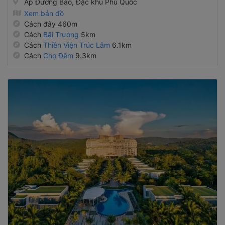
Xem bản đồ
Cách đây 460m
Cách
Bãi Trường
5km
Cách
Thiền Viện Trúc Lâm
6.1km
Cách
Chợ Đêm
9.3km