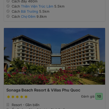
Cách
Thiền Viện Trúc Lâm
5.5km
Cách
Bãi Trường
5.5km
Cách
Chợ Đêm
9.8km
Sonaga Beach Resort & Villas Phu Quoc
10
Đánh giá
Resort - Gần biển
Ấp Đường Bào, Đặc khu Phú Quốc