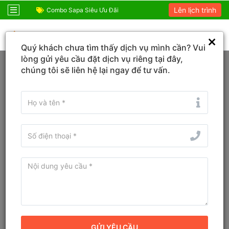
Lên lịch trình
ỆM!
Combo Sapa Siêu Ưu Đãi
Combo du lịch SIÊ
0931 666 900
Quý khách chưa tìm thấy dịch vụ mình cần? Vui
Trang chủ
An Giang
Phú Quốc
lòng gửi yêu cầu đặt dịch vụ riêng tại đây,
chúng tôi sẽ liên hệ lại ngay để tư vấn.
Đổi ngày
Tìm tên Khách sạn, Tỉnh/TP, Địa danh...
Tìm khách sạn ở gần đây
The May Homestay Phú Quốc
Homestay
Địa chỉ cũ:
V02 - SV11 Sonasea Paris Villas Bãi Trường, Xã
Dương Tơ, Thành phố Phú Quốc, Kiên Giang
Địa chỉ mới:
V02 - SV11 Sonasea Paris Villas Bãi Trường, Xã