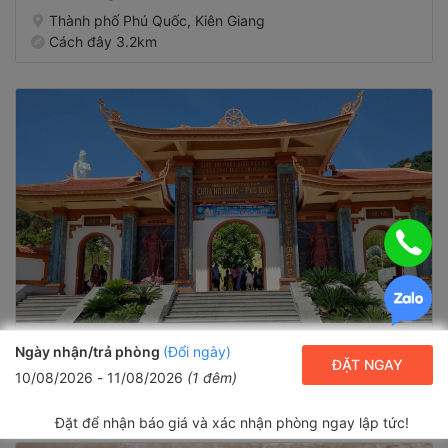
Thành phố Phú Quốc, Kiên Giang
Cách đây 3.2km
Thiền Viện Trúc Lâm - Chùa Hộ Quốc
Ngày nhận/trả phòng
(Đổi ngày)
Thành phố Phú Quốc, Kiên Giang
ĐẶT NGAY
10/08/2026
-
11/08/2026
(
1
đêm)
Cách đây 3.6km
Đặt để nhận báo giá và xác nhận phòng ngay lập tức!