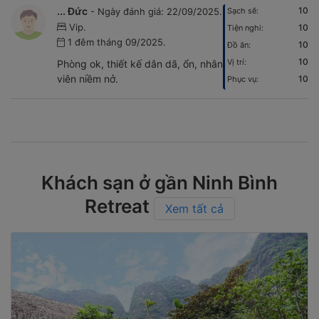
... Đức
- Ngày đánh giá: 22/09/2025.
Vip.
10
Tiện nghi:
1 đêm tháng 09/2025.
10
Đồ ăn:
10
Vị trí:
Phòng ok, thiết kế dân dã, ổn, nhân
viên niềm nở.
10
Phục vụ:
Khách sạn ở gần Ninh Bình
Retreat
Xem tất cả