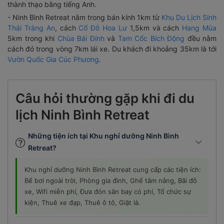
- Ninh Bình Retreat nằm trong bán kính 1km từ
Khu Du Lịch Sinh
Thái Tràng An
, cách
Cố Đô Hoa Lư
1,5km và cách
Hang Múa
5km trong khi
Chùa Bái Đính
và
Tam Cốc Bích Động
đều nằm
cách đó trong vòng 7km lái xe. Du khách đi khoảng 35km là tới
Vườn Quốc Gia Cúc Phương
.
Câu hỏi thường gặp khi đi du
lịch Ninh Bình Retreat
Những tiện ích tại Khu nghỉ dưỡng Ninh Bình
Retreat?
Khu nghỉ dưỡng Ninh Bình Retreat cung cấp các tiện ích:
Bể bơi ngoài trời, Phòng gia đình, Ghế tắm nắng, Bãi đỗ
xe, Wifi miễn phí, Đưa đón sân bay có phí, Tổ chức sự
kiện, Thuê xe đạp, Thuê ô tô, Giặt là.
Thời gian nhận phòng và trả phòng của Khu