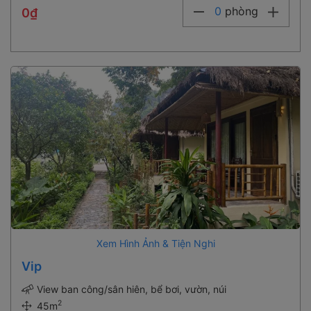
0
phòng
0₫
Xem Hình Ảnh & Tiện Nghi
Vip
View ban công/sân hiên, bể bơi, vườn, núi
2
45m