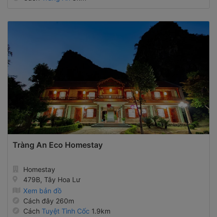
Tràng An Eco Homestay
Homestay
479B, Tây Hoa Lư
Xem bản đồ
Cách đây 260m
Cách
Tuyệt Tình Cốc
1.9km
Cách
Cố Đô Hoa Lư
2.6km