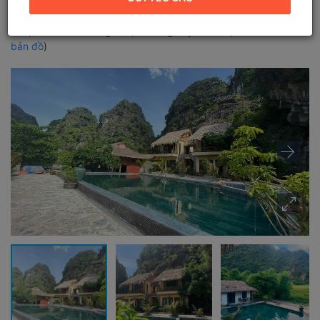
Bình
Địa chỉ mới:
Trường Yên, Phường Tây Hoa Lư, Ninh Bình (
Xem
bản đồ
)