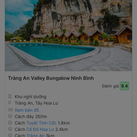
Tràng An Valley Bungalow Ninh Bình
9.4
Đánh giá
Khu nghỉ dưỡng
Tràng An, Tây Hoa Lư
Xem bản đồ
Cách đây 260m
Cách
Tuyệt Tình Cốc
1.8km
Cách
Cố Đô Hoa Lư
2.4km
Cách
Tràng An
3km