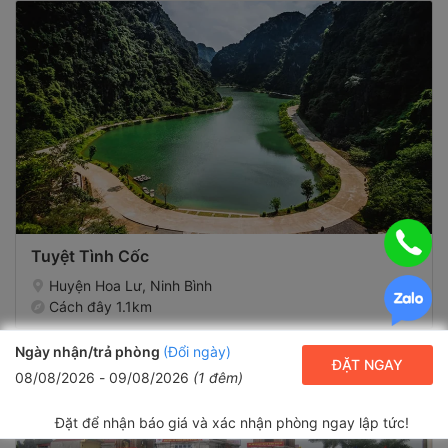
Tuyệt Tình Cốc
Huyện Hoa Lư, Ninh Bình
Cách đây 1.1km
Ngày nhận/trả phòng
(Đổi ngày)
ĐẶT NGAY
08/08/2026
-
09/08/2026
(
1
đêm)
Đặt để nhận báo giá và xác nhận phòng ngay lập tức!