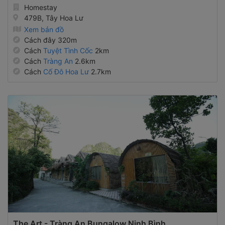
479B, Tây Hoa Lư
Xem bản đồ
Cách đây 320m
Cách
Tuyệt Tình Cốc
2km
Cách
Tràng An
2.6km
Cách
Cố Đô Hoa Lư
2.7km
The Art - Tràng An Bungalow Ninh Bình