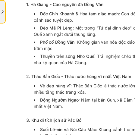
1. Hà Giang - Cao nguyên đá Đồng Văn
Dốc Chín Khoanh & Hoa tam giác mạch:
Con dố
cảnh sắc tuyệt đẹp.
Đèo Mã Pì Lèng:
Một trong "Tứ đại đỉnh đèo"
Quế xanh ngắt dưới thung lũng.
Phố cổ Đồng Văn:
Không gian văn hóa độc đáo 
trầm mặc.
Thuyền trên sông Nho Quế:
Trải nghiệm chèo 
như kỳ quan của Hà Giang.
2. Thác Bản Giốc - Thác nước hùng vĩ nhất Việt Nam
Vẻ đẹp hùng vĩ:
Thác Bản Giốc là thác nước lớn
nhiều tầng thác trắng xóa.
Động Ngườm Ngao
: Nằm tại bản Gun, xã Đàm 
nhất Việt Nam.
3. Khu di tích lịch sử Pác Bó
Suối Lê-nin và Núi Các Mác:
Khung cảnh thơ mộ