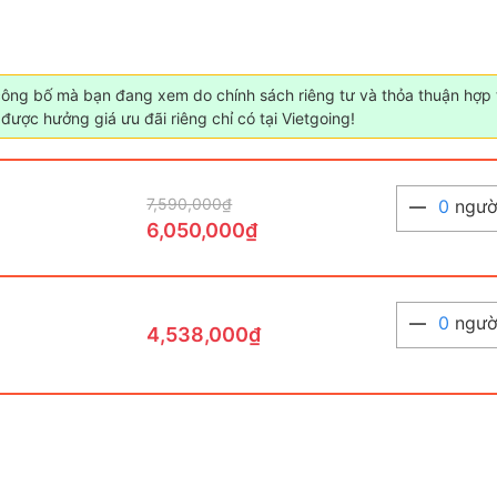
công bố mà bạn đang xem do chính sách riêng tư và thỏa thuận hợp t
được hưởng giá ưu đãi riêng chỉ có tại Vietgoing!
7,590,000₫
0
ngườ
6,050,000₫
0
ngườ
4,538,000₫