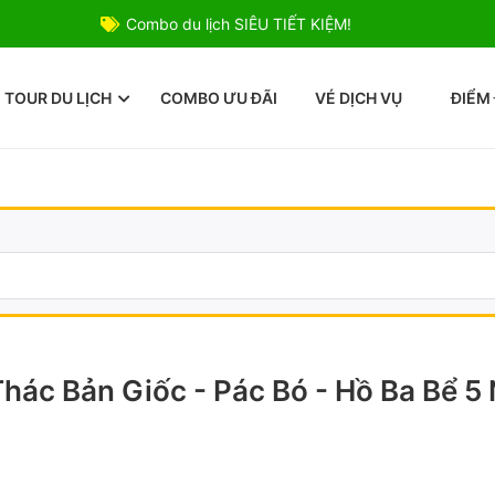
Combo du lịch SIÊU TIẾT KIỆM!
TOUR DU LỊCH
COMBO ƯU ĐÃI
VÉ DỊCH VỤ
ĐIỂM
Thác Bản Giốc - Pác Bó - Hồ Ba Bể 5