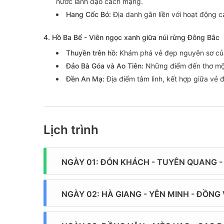
nước lãnh đạo cách mạng.
Hang Cốc Bó:
Địa danh gắn liền với hoạt động c
4. Hồ Ba Bể - Viên ngọc xanh giữa núi rừng Đông Bắc
Thuyền trên hồ:
Khám phá vẻ đẹp nguyên sơ của 
Đảo Bà Góa và Ao Tiên:
Những điểm đến thơ mộng
Đền An Mạ:
Địa điểm tâm linh, kết hợp giữa vẻ 
Lịch trình
NGÀY 01: ĐÓN KHÁCH - TUYÊN QUANG - 
Sáng:
Xe và HDV đón Quý khách tại sân bay Nội
khách dừng chân nghỉ ngơi và ăn trưa tại Tuyên 
NGÀY 02: HÀ GIANG - YÊN MINH - ĐỒNG 
Chiều:
Quý khách tiếp tục hành trình đi Hà Giang
Sáng:
Quý khách ăn sáng, trả phòng khách sạn, 
Lô hùng vĩ.
sơ, hùng vĩ của núi rừng Đông Bắc. Dừng chân 