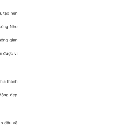
, tạo nên
 sông Nho
hông gian
i được ví
hia thành
 động đẹp
ạn đầu về