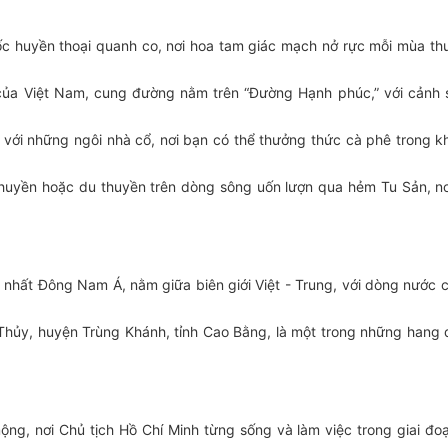
c huyền thoại quanh co, nơi hoa tam giác mạch nở rực mỗi mùa thu
 của Việt Nam, cung đường nằm trên “Đường Hạnh phúc,” với cảnh
với những ngôi nhà cổ, nơi bạn có thể thưởng thức cà phê trong k
thuyền hoặc du thuyền trên dòng sông uốn lượn qua hẻm Tu Sản, nơ
 nhất Đông Nam Á, nằm giữa biên giới Việt - Trung, với dòng nước c
Thủy, huyện Trùng Khánh, tỉnh Cao Bằng, là một trong những hang
ng, nơi Chủ tịch Hồ Chí Minh từng sống và làm việc trong giai đo