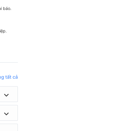
i báo.
iệp.
g tất cả
. Quý
Sông
oang
, Quý