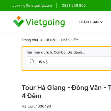
!
booking@vietgoing.com
Combo Phú Quốc Giá Cực Sốc
0931 666 900
KHÁCH SẠN
Trang chủ
Hà Nội
Hoàn Kiếm
Tìm Tour du lịch, Combo, Địa danh...
Tour Hà Giang - Đồng Văn - 
4 Đêm
Mã tour: 1030493