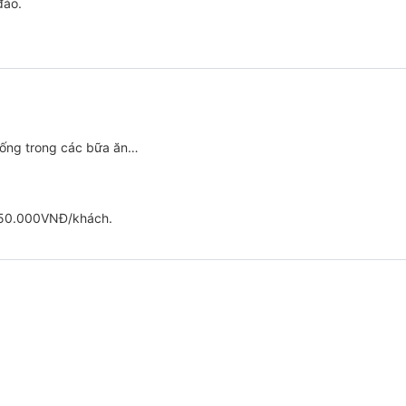
đáo.
ồ uống trong các bữa ăn…
250.000VNĐ/khách.