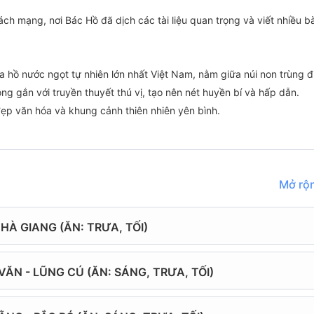
ách mạng, nơi Bác Hồ đã dịch các tài liệu quan trọng và viết nhiều bà
hồ nước ngọt tự nhiên lớn nhất Việt Nam, nằm giữa núi non trùng đ
 gắn với truyền thuyết thú vị, tạo nên nét huyền bí và hấp dẫn.
đẹp văn hóa và khung cảnh thiên nhiên yên bình.
Mở rộn
HÀ GIANG (ĂN: TRƯA, TỐI)
 Bài (chuyến bay hạ cánh từ 8h00 - 9h00), khởi hành đi Hà Giang
Quang.
VĂN - LŨNG CÚ (ĂN: SÁNG, TRƯA, TỐI)
, dừng chân thăm quan, chụp hình tại
Đồi chè Hàm Yên
, ngắm dòng 
lên xe khởi hành đi
Cao nguyên đá Đồng Văn
- khám phá vẻ đẹp h
tại
Cổng Trời Quản Bạ
ngắm toàn bộ thị trấn Tam Sơn, xã Quản Bạ