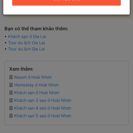
Không có kết quả nào được tìm thấy, vui lòng thay đổi các
tiêu chí tìm kiếm để có kết quả tốt hơn!
Bạn có thể tham khảo thêm:
•
Khách sạn ở Gia Lai
•
Tour du lịch Gia Lai
•
Tour du lịch Gia Lai
Xem thêm:
Resort ở Hoài Nhơn
Homestay ở Hoài Nhơn
Khách sạn ở Hoài Nhơn
Khách sạn 3 sao ở Hoài Nhơn
Khách sạn 4 sao ở Hoài Nhơn
Khách sạn 5 sao ở Hoài Nhơn