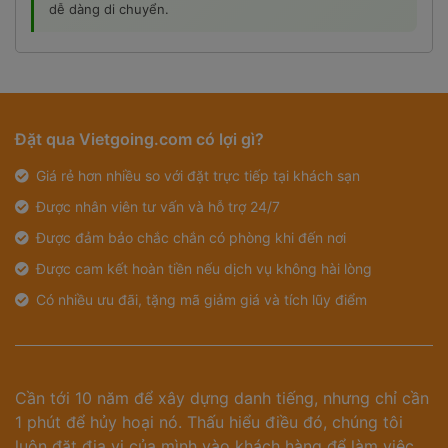
dễ dàng di chuyển.
Đặt qua Vietgoing.com có lợi gì?
Giá rẻ hơn nhiều so với đặt trực tiếp tại khách sạn
Được nhân viên tư vấn và hỗ trợ 24/7
Được đảm bảo chắc chắn có phòng khi đến nơi
Được cam kết hoàn tiền nếu dịch vụ không hài lòng
Có nhiều ưu đãi, tặng mã giảm giá và tích lũy điểm
Cần tới 10 năm để xây dựng danh tiếng, nhưng chỉ cần
1 phút để hủy hoại nó. Thấu hiểu điều đó, chúng tôi
luôn đặt địa vị của mình vào khách hàng để làm việc