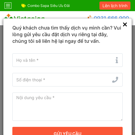
Lên lịch trình
ỆM!
Combo Sapa Siêu Ưu Đãi
Combo du lịch SIÊ
0931 666 900
Quý khách chưa tìm thấy dịch vụ mình cần? Vui
Trang chủ
Gia Lai
Hoài Nhơn
lòng gửi yêu cầu đặt dịch vụ riêng tại đây,
chúng tôi sẽ liên hệ lại ngay để tư vấn.
Đổi ngày
Tìm tên Khách sạn, Tỉnh/TP, Địa danh...
Tìm khách sạn ở gần đây
Bản đồ
Sắp xếp
Bộ lọc
Khách sạn tốt nhất tại Hoài Nhơn,
Gia Lai