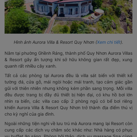
Hình ảnh Aurora Villa & Resort Quy Nhơn (
Xem chi tiết
).
Nằm tại phường Ghềnh Ráng, thành phố Quy Nhơn Aurora Villas
& Resort gây ấn tượng khi sở hữu không gian rất đẹp, xung
quanh rất nhiều cây xanh.
Tất cả các phòng tại Aurora đều là villa sát biển với thiết kế
tường đá, cửa gỗ, mái ngòi hoặc mái tranh, tạo cảm giác gần
gũi với thiên nhiên nhưng không kém phần sang trọng. Mỗi villa
đều được trang bị đầy đủ thiết bị hiện đại, có khu hồ bơi lớn
nhìn ra biển, các villa cao cấp 2 phòng ngủ có bể bơi riêng
khiến Aurora Villa & Resort Quy Nhơn trở thành địa điểm thú vị
cho kỳ nghỉ của gia đình.
Ngoài những tiện nghi về lưu trú mà Aurora mang lại Resort còn
cung cấp các dịch vụ chăm sóc khác như: Nhà hàng có phục
vụ buffet ăn sáng, Phòng hội thảo, dịch vụ massage Spa cùng