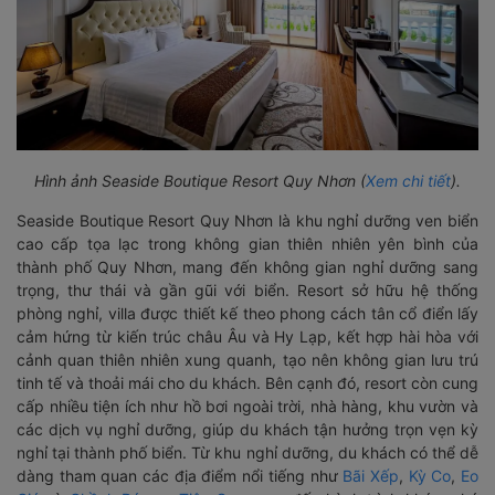
Hình ảnh Seaside Boutique Resort Quy Nhơn (
Xem chi tiết
).
Seaside Boutique Resort Quy Nhơn là khu nghỉ dưỡng ven biển
cao cấp tọa lạc trong không gian thiên nhiên yên bình của
thành phố Quy Nhơn, mang đến không gian nghỉ dưỡng sang
trọng, thư thái và gần gũi với biển. Resort sở hữu hệ thống
phòng nghỉ, villa được thiết kế theo phong cách tân cổ điển lấy
cảm hứng từ kiến trúc châu Âu và Hy Lạp, kết hợp hài hòa với
cảnh quan thiên nhiên xung quanh, tạo nên không gian lưu trú
tinh tế và thoải mái cho du khách. Bên cạnh đó, resort còn cung
cấp nhiều tiện ích như hồ bơi ngoài trời, nhà hàng, khu vườn và
các dịch vụ nghỉ dưỡng, giúp du khách tận hưởng trọn vẹn kỳ
nghỉ tại thành phố biển. Từ khu nghỉ dưỡng, du khách có thể dễ
dàng tham quan các địa điểm nổi tiếng như
Bãi Xếp
,
Kỳ Co
,
Eo