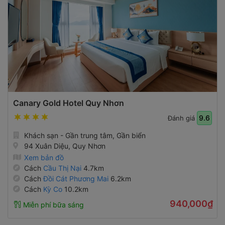
Canary Gold Hotel Quy Nhơn
9.6
Đánh giá
Khách sạn - Gần trung tâm, Gần biển
94 Xuân Diệu, Quy Nhơn
Xem bản đồ
Cách
Cầu Thị Nại
4.7km
Cách
Đồi Cát Phương Mai
6.2km
Cách
Kỳ Co
10.2km
940,000₫
Miễn phí bữa sáng