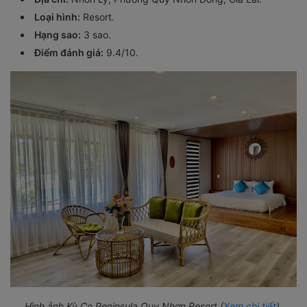
Loại hình:
Resort.
Hạng sao:
3 sao.
Điểm đánh giá:
9.4/10.
Hình ảnh Kỳ Co Peninsula Quy Nhơn Resort (
Xem chi tiết
).