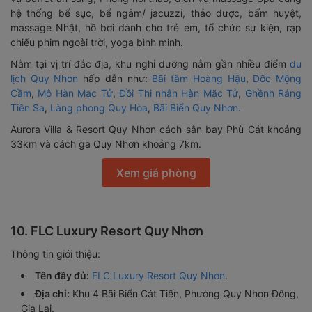
hệ thống bể sục, bể ngâm/ jacuzzi, thảo dược, bấm huyệt,
massage Nhật, hồ bơi dành cho trẻ em, tổ chức sự kiện, rạp
chiếu phim ngoài trời, yoga bình minh.
Nằm tại vị trí đắc địa, khu nghỉ dưỡng nằm gần nhiều điểm
du
lịch Quy Nhơn
hấp dẫn như:
Bãi tắm Hoàng Hậu
,
Dốc Mộng
Cầm
,
Mộ Hàn Mạc Tử
,
Đồi Thi nhân Hàn Mặc Tử
,
Ghềnh Ráng
Tiên Sa
,
Làng phong Quy Hòa
,
Bãi Biển Quy Nhơn
.
Aurora Villa & Resort Quy Nhơn cách sân bay Phù Cát khoảng
33km và cách ga Quy Nhơn khoảng 7km.
Xem giá phòng
10. FLC Luxury Resort Quy Nhơn
Thông tin giới thiệu:
Tên đầy đủ:
FLC Luxury Resort Quy Nhơn
.
Địa chỉ:
Khu 4 Bãi Biển Cát Tiến, Phường Quy Nhơn Đông,
Gia Lai.