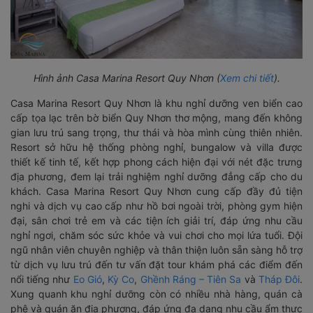
Hình ảnh Casa Marina Resort Quy Nhơn (
Xem chi tiết
).
Casa Marina Resort Quy Nhơn là khu nghỉ dưỡng ven biển cao
cấp tọa lạc trên bờ biển Quy Nhơn thơ mộng, mang đến không
gian lưu trú sang trọng, thư thái và hòa mình cùng thiên nhiên.
Resort sở hữu hệ thống phòng nghỉ, bungalow và villa được
thiết kế tinh tế, kết hợp phong cách hiện đại với nét đặc trưng
địa phương, đem lại trải nghiệm nghỉ dưỡng đẳng cấp cho du
khách. Casa Marina Resort Quy Nhơn cung cấp đầy đủ tiện
nghi và dịch vụ cao cấp như hồ bơi ngoài trời, phòng gym hiện
đại, sân chơi trẻ em và các tiện ích giải trí, đáp ứng nhu cầu
nghỉ ngơi, chăm sóc sức khỏe và vui chơi cho mọi lứa tuổi. Đội
ngũ nhân viên chuyên nghiệp và thân thiện luôn sẵn sàng hỗ trợ
từ dịch vụ lưu trú đến tư vấn đặt tour khám phá các điểm đến
nổi tiếng như
Eo Gió
,
Kỳ Co
,
Ghềnh Ráng – Tiên Sa
và
Tháp Đôi
.
Xung quanh khu nghỉ dưỡng còn có nhiều nhà hàng, quán cà
phê và quán ăn địa phương, đáp ứng đa dạng nhu cầu ẩm thực