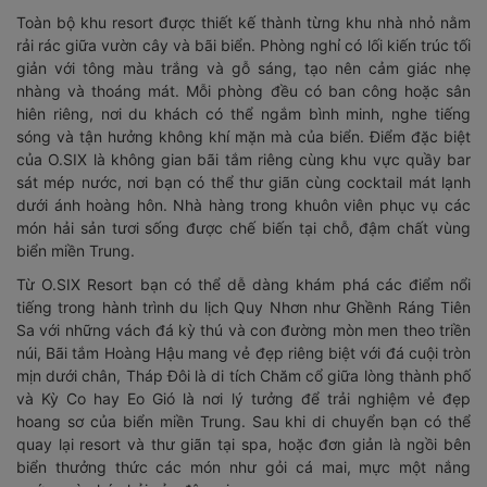
Toàn bộ khu resort được thiết kế thành từng khu nhà nhỏ nằm
rải rác giữa vườn cây và bãi biển. Phòng nghỉ có lối kiến trúc tối
giản với tông màu trắng và gỗ sáng, tạo nên cảm giác nhẹ
nhàng và thoáng mát. Mỗi phòng đều có ban công hoặc sân
hiên riêng, nơi du khách có thể ngắm bình minh, nghe tiếng
sóng và tận hưởng không khí mặn mà của biển. Điểm đặc biệt
của O.SIX là không gian bãi tắm riêng cùng khu vực quầy bar
sát mép nước, nơi bạn có thể thư giãn cùng cocktail mát lạnh
dưới ánh hoàng hôn. Nhà hàng trong khuôn viên phục vụ các
món hải sản tươi sống được chế biến tại chỗ, đậm chất vùng
biển miền Trung.
Từ O.SIX Resort bạn có thể dễ dàng khám phá các điểm nổi
tiếng trong hành trình du lịch Quy Nhơn như Ghềnh Ráng Tiên
Sa với những vách đá kỳ thú và con đường mòn men theo triền
núi, Bãi tắm Hoàng Hậu mang vẻ đẹp riêng biệt với đá cuội tròn
mịn dưới chân, Tháp Đôi là di tích Chăm cổ giữa lòng thành phố
và Kỳ Co hay Eo Gió là nơi lý tưởng để trải nghiệm vẻ đẹp
hoang sơ của biển miền Trung. Sau khi di chuyển bạn có thể
quay lại resort và thư giãn tại spa, hoặc đơn giản là ngồi bên
biển thưởng thức các món như gỏi cá mai, mực một nắng