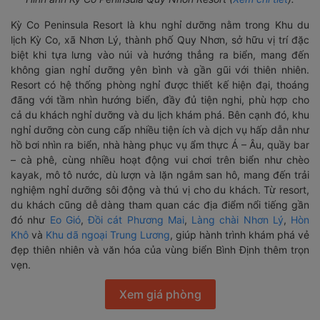
Kỳ Co Peninsula Resort là khu nghỉ dưỡng nằm trong Khu du
lịch Kỳ Co, xã Nhơn Lý, thành phố Quy Nhơn, sở hữu vị trí đặc
biệt khi tựa lưng vào núi và hướng thẳng ra biển, mang đến
không gian nghỉ dưỡng yên bình và gần gũi với thiên nhiên.
Resort có hệ thống phòng nghỉ được thiết kế hiện đại, thoáng
đãng với tầm nhìn hướng biển, đầy đủ tiện nghi, phù hợp cho
cả du khách nghỉ dưỡng và du lịch khám phá. Bên cạnh đó, khu
nghỉ dưỡng còn cung cấp nhiều tiện ích và dịch vụ hấp dẫn như
hồ bơi nhìn ra biển, nhà hàng phục vụ ẩm thực Á – Âu, quầy bar
– cà phê, cùng nhiều hoạt động vui chơi trên biển như chèo
kayak, mô tô nước, dù lượn và lặn ngắm san hô, mang đến trải
nghiệm nghỉ dưỡng sôi động và thú vị cho du khách. Từ resort,
du khách cũng dễ dàng tham quan các địa điểm nổi tiếng gần
đó như
Eo Gió
,
Đồi cát Phương Mai
,
Làng chài Nhơn Lý
,
Hòn
Khô
và
Khu dã ngoại Trung Lương
, giúp hành trình khám phá vẻ
đẹp thiên nhiên và văn hóa của vùng biển Bình Định thêm trọn
vẹn.
Xem giá phòng