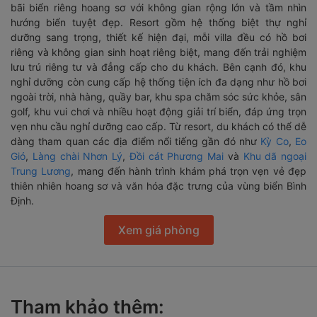
bãi biển riêng hoang sơ với không gian rộng lớn và tầm nhìn
hướng biển tuyệt đẹp. Resort gồm hệ thống biệt thự nghỉ
dưỡng sang trọng, thiết kế hiện đại, mỗi villa đều có hồ bơi
riêng và không gian sinh hoạt riêng biệt, mang đến trải nghiệm
lưu trú riêng tư và đẳng cấp cho du khách. Bên cạnh đó, khu
nghỉ dưỡng còn cung cấp hệ thống tiện ích đa dạng như hồ bơi
ngoài trời, nhà hàng, quầy bar, khu spa chăm sóc sức khỏe, sân
golf, khu vui chơi và nhiều hoạt động giải trí biển, đáp ứng trọn
vẹn nhu cầu nghỉ dưỡng cao cấp. Từ resort, du khách có thể dễ
dàng tham quan các địa điểm nổi tiếng gần đó như
Kỳ Co
,
Eo
Gió
,
Làng chài Nhơn Lý
,
Đồi cát Phương Mai
và
Khu dã ngoại
Trung Lương
, mang đến hành trình khám phá trọn vẹn vẻ đẹp
thiên nhiên hoang sơ và văn hóa đặc trưng của vùng biển Bình
Định.
Xem giá phòng
Tham khảo thêm: