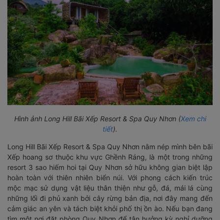
Hình ảnh Long Hill Bãi Xếp Resort & Spa Quy Nhơn (
Xem chi
tiết
).
Long Hill Bãi Xếp Resort & Spa Quy Nhơn nằm nép mình bên bãi
Xếp hoang sơ thuộc khu vực Ghềnh Ráng, là một trong những
resort 3 sao hiếm hoi tại Quy Nhơn sở hữu không gian biệt lập
hoàn toàn với thiên nhiên biển núi. Với phong cách kiến trúc
mộc mạc sử dụng vật liệu thân thiện như gỗ, đá, mái lá cùng
những lối đi phủ xanh bởi cây rừng bản địa, nơi đây mang đến
cảm giác an yên và tách biệt khỏi phố thị ồn ào. Nếu bạn đang
tìm một nơi đặt phòng Quy Nhơn để tận hưởng kỳ nghỉ dưỡng