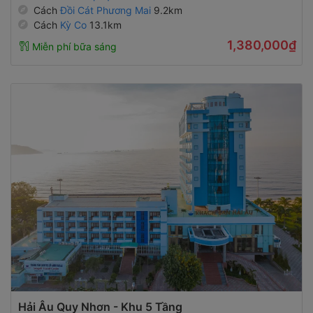
Cách
Đồi Cát Phương Mai
9.2km
Cách
Kỳ Co
13.1km
1,380,000₫
Miễn phí bữa sáng
Hải Âu Quy Nhơn - Khu 5 Tầng