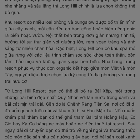
nhẹ nhàng và sâu lắng thì Long Hill chính là lựa chọn không thể
bỏ qua.
Khu resort có nhiều loại phòng và bungalow được bố trí ẩn mình
giữa cây xanh, mỗi căn đều có ban công hoặc hiên riêng nhìn
ra biển hoặc vườn. Nội thất bên trong đơn giản nhưng tinh tế,
hướng tới sự thư giãn với giường lớn, rèm voan trắng và ánh
sáng tự nhiên chan hòa. Đặc biệt, Long Hill còn có khu spa mở
giữa rừng với các liệu trình chăm sóc sức khỏe toàn thân, bồn
tắm thảo mộc và không gian yoga bên biển. Nhà hàng trong
resort phục vụ thực đơn organic kết hợp giữa món Việt và món
Tây, nguyên liệu được chọn lựa kỹ càng từ địa phương và trang
trại hữu cơ.
Từ Long Hill Resort bạn có thể đi bộ ra Bãi Xếp, một trong
những bãi biển đẹp nhất Quy Nhơn với làn nước trong xanh và
bãi cát mịn trải dài. Gần đó là Ghềnh Ráng Tiên Sa, nơi có lối đi
đá uốn quanh triền núi và khu mộ thi sĩ Hàn Mặc Tử. Nếu muốn
khám phá thêm bạn có thể ghé thăm Bãi tắm Hoàng Hậu, Eo
Gió hay Kỳ Co bằng xe máy hoặc xe điện thuê tại resort. Sau
ngày dài di chuyển bạn có thể trở về nghỉ ngơi và thưởng thức
các món đặc sản như cá nướng giấy bạc, gỏi hải sản xoài xanh