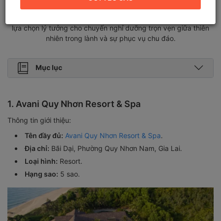
mát yên tĩnh. Một số nơi sở hữu hồ bơi view biển khu spa thư
giãn hoặc nhà hàng riêng phục vụ ẩm thực địa phương. Đây là
lựa chọn lý tưởng cho chuyến nghỉ dưỡng trọn vẹn giữa thiên
nhiên trong lành và sự phục vụ chu đáo.
Mục lục
1. Avani Quy Nhơn Resort & Spa
Thông tin giới thiệu:
Tên đầy đủ:
Avani Quy Nhơn Resort & Spa
.
Địa chỉ:
Bãi Dại, Phường Quy Nhơn Nam, Gia Lai.
Loại hình:
Resort.
Hạng sao:
5 sao.