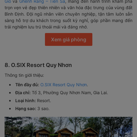
Gió
và
Ghềnh Ráng – Tiên Sa
, mang đến hành trình khám phá
trọn vẹn vẻ đẹp thiên nhiên và văn hóa đặc trưng của vùng đất
Bình Định. Đội ngũ nhân viên chuyên nghiệp, tận tâm luôn sẵn
sàng hỗ trợ du khách trong suốt kỳ nghỉ, góp phần mang đến
trải nghiệm lưu trú thoải mái và đáng nhớ.
Xem giá phòng
8. O.SIX Resort Quy Nhơn
Thông tin giới thiệu:
Tên đầy đủ:
O.SIX Resort Quy Nhơn
.
Địa chỉ:
Tổ 3, Phường Quy Nhơn Nam, Gia Lai.
Loại hình:
Resort.
Hạng sao:
3 sao.