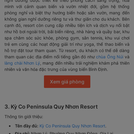
nghỉ dưỡng được thiết kế theo phong cách sang trọng, hòa
mình với cảnh quan biển và vườn nhiệt đới, gồm hệ thống
phòng nghỉ và biệt thự hướng biển hoặc sân vườn, mang đến
không gian nghỉ dưỡng riêng tư và thư giãn cho du khách. Bên
cạnh đó, resort còn cung cấp nhiều tiện ích và dịch vụ nổi bật
như hồ bơi ngoài trời, bãi biển riêng, nhà hàng và quầy bar, khu
spa chăm sóc sức khỏe, phòng gym, sân tennis, khu vui chơi
trẻ em cùng các hoạt động giải trí như yoga, thể thao biển và
hỗ trợ đặt tour tham quan. Từ resort, du khách có thể dễ dàng
tham quan các địa điểm nổi tiếng gần đó như
chùa Ông Núi
và
làng chài Nhơn Lý
, mang đến nhiều trải nghiệm khám phá thiên
nhiên và văn hóa đặc trưng của vùng biển Bình Định.
Xem giá phòng
3. Kỳ Co Peninsula Quy Nhơn Resort
Thông tin giới thiệu:
Tên đầy đủ:
Kỳ Co Peninsula Quy Nhơn Resort
.
Địa chỉ:
Nhơn Lý, Phường Quy Nhơn Đông, Gia Lai.