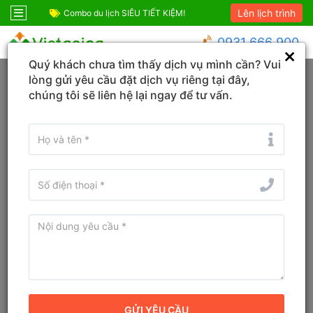
Lên lịch trình
ốc
Combo du lịch SIÊU TIẾT KIỆM!
Combo Phú Quốc G
0931 666 900
Quý khách chưa tìm thấy dịch vụ mình cần? Vui
Trang chủ
Hồ Chí Minh
Bến Thành
lòng gửi yêu cầu đặt dịch vụ riêng tại đây,
chúng tôi sẽ liên hệ lại ngay để tư vấn.
Đổi ngày
Tìm tên Khách sạn, Tỉnh/TP, Địa danh...
Tìm khách sạn ở gần đây
Khách sạn Nicecy Hotel - Bùi
Thị Xuân Sài Gòn Hồ Chí Minh
Khách sạn
Địa chỉ cũ:
84A Bùi Thị Xuân, Phường Phạm Ngũ Lão, Quận 1,