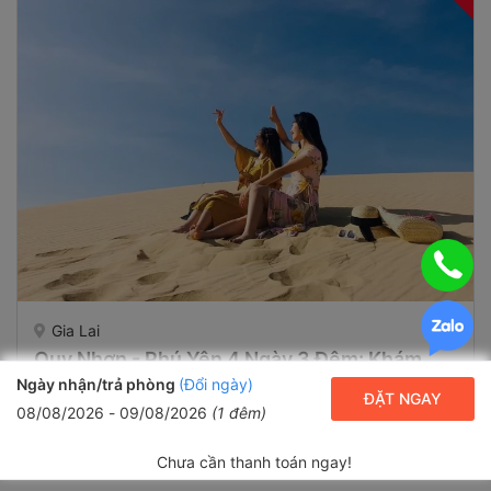
Gia Lai
Quy Nhơn - Phú Yên 4 Ngày 3 Đêm: Khám
Phá Thiên Đường Biển Đảo Kỳ Thú
Ngày nhận/trả phòng
(Đổi ngày)
ĐẶT NGAY
08/08/2026
-
09/08/2026
(
1
đêm)
5,200,000₫
3,050,000₫
3 ngày 2 đêm
Chưa cần thanh toán ngay!