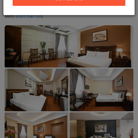
Hồ Chí Minh
Địa chỉ mới:
84A Bùi Thị Xuân, Phường Bến Thành, Hồ Chí
Minh (
Xem bản đồ
)