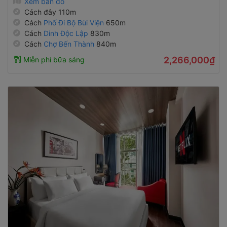
Xem bản đồ
Cách đây 110m
Cách
Phố Đi Bộ Bùi Viện
650m
Cách
Dinh Độc Lập
830m
Cách
Chợ Bến Thành
840m
2,266,000₫
Miễn phí bữa sáng