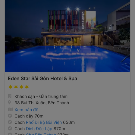
Eden Star Sài Gòn Hotel & Spa
Khách sạn - Gần trung tâm
38 Bùi Thị Xuân, Bến Thành
Xem bản đồ
Cách đây 70m
Cách
Phố Đi Bộ Bùi Viện
650m
Cách
Dinh Độc Lập
870m
Cách
Chợ Bến Thành
870m