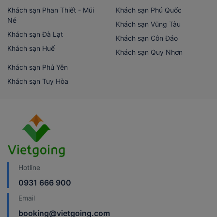
Khách sạn Phan Thiết - Mũi
Khách sạn Phú Quốc
Né
Khách sạn Vũng Tàu
Khách sạn Đà Lạt
Khách sạn Côn Đảo
Khách sạn Huế
Khách sạn Quy Nhơn
Khách sạn Phú Yên
Khách sạn Tuy Hòa
Hotline
0931 666 900
Email
booking@vietgoing.com