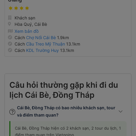
Khách sạn
Hòa Quý, Cái Bè
Xem bản đồ
Cách
Chợ Nổi Cái Bè
1.9km
Cách
Cầu Treo Mỹ Thuận
13.1km
Cách
KDL Trường Huy
13.1km
Câu hỏi thường gặp khi đi du
lịch Cái Bè, Đồng Tháp
Cái Bè, Đồng Tháp có bao nhiêu khách sạn, tour
và điểm tham quan?
Cái Bè, Đồng Tháp hiện có 2 khách sạn, 2 tour du lịch, 1
điểm tham quan trên Vietgoing.