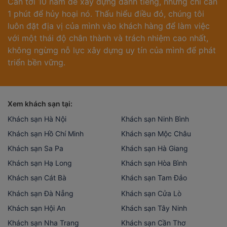
Cần tới 10 năm để xây dựng danh tiếng, nhưng chỉ cần
1 phút để hủy hoại nó. Thấu hiểu điều đó, chúng tôi
luôn đặt địa vị của mình vào khách hàng để làm việc
với một thái độ chân thành và trách nhiệm cao nhất,
không ngừng nỗ lực xây dựng uy tín của mình để phát
triển bền vững.
Xem khách sạn tại:
Khách sạn Hà Nội
Khách sạn Ninh Bình
Khách sạn Hồ Chí Minh
Khách sạn Mộc Châu
Khách sạn Sa Pa
Khách sạn Hà Giang
Khách sạn Hạ Long
Khách sạn Hòa Bình
Khách sạn Cát Bà
Khách sạn Tam Đảo
Khách sạn Đà Nẵng
Khách sạn Cửa Lò
Khách sạn Hội An
Khách sạn Tây Ninh
Khách sạn Nha Trang
Khách sạn Cần Thơ