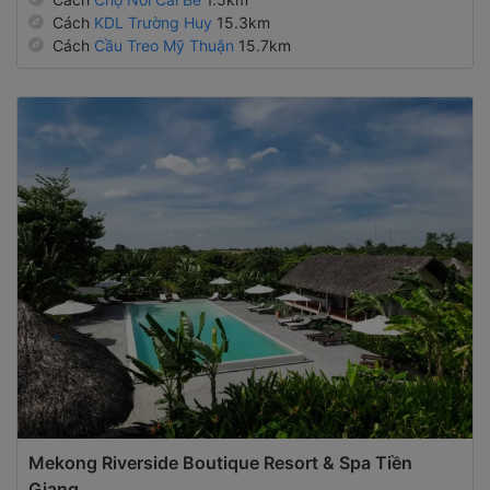
Cách
KDL Trường Huy
15.3km
Cách
Cầu Treo Mỹ Thuận
15.7km
Mekong Riverside Boutique Resort & Spa Tiền
Giang