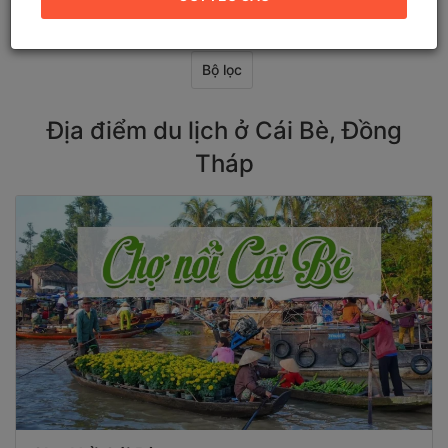
Bộ lọc
Địa điểm du lịch ở Cái Bè, Đồng
Tháp