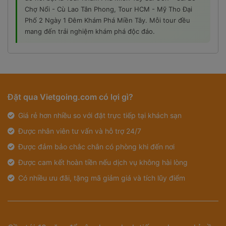
Chợ Nổi - Cù Lao Tân Phong, Tour HCM - Mỹ Tho Đại
Phố 2 Ngày 1 Đêm Khám Phá Miền Tây. Mỗi tour đều
mang đến trải nghiệm khám phá độc đáo.
Đặt qua Vietgoing.com có lợi gì?
Giá rẻ hơn nhiều so với đặt trực tiếp tại khách sạn
Được nhân viên tư vấn và hỗ trợ 24/7
Được đảm bảo chắc chắn có phòng khi đến nơi
Được cam kết hoàn tiền nếu dịch vụ không hài lòng
Có nhiều ưu đãi, tặng mã giảm giá và tích lũy điểm