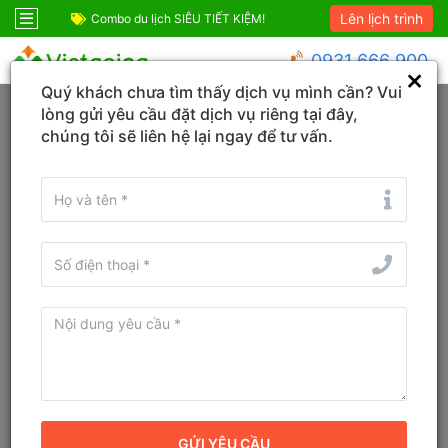
Lên lịch trình
ốc
Combo du lịch SIÊU TIẾT KIỆM!
Combo Phú Quốc G
0931 666 900
Quý khách chưa tìm thấy dịch vụ mình cần? Vui
Trang chủ
Quảng Ninh
Cẩm Phả
lòng gửi yêu cầu đặt dịch vụ riêng tại đây,
chúng tôi sẽ liên hệ lại ngay để tư vấn.
KHÁCH SẠN
TOUR
VÉ
Tìm tên Khách sạn, Tỉnh/TP, Địa danh...
Tìm khách sạn ở gần đây
Từ ngày - Đến ngày
(
1
đêm)
TÌM