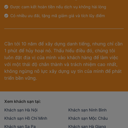
Được cam kết hoàn tiền nếu dịch vụ không hài lòng
Có nhiều ưu đãi, tặng mã giảm giá và tích lũy điểm
Cần tới 10 năm để xây dựng danh tiếng, nhưng chỉ cần
1 phút để hủy hoại nó. Thấu hiểu điều đó, chúng tôi
luôn đặt địa vị của mình vào khách hàng để làm việc
với một thái độ chân thành và trách nhiệm cao nhất,
không ngừng nỗ lực xây dựng uy tín của mình để phát
triển bền vững.
Xem khách sạn tại:
Khách sạn Hà Nội
Khách sạn Ninh Bình
Khách sạn Hồ Chí Minh
Khách sạn Mộc Châu
Khách sạn Sa Pa
Khách sạn Hà Giang