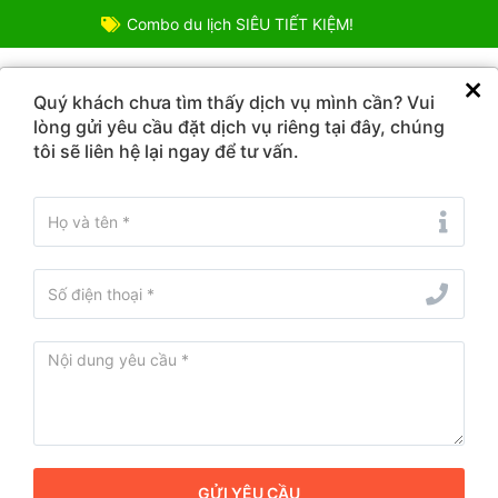
Combo du lịch SIÊU TIẾT KIỆM!
TOUR DU LỊCH
COMBO ƯU ĐÃI
VÉ DỊCH VỤ
ĐIỂM
Quý khách chưa tìm thấy dịch vụ mình cần? Vui
lòng gửi yêu cầu đặt dịch vụ riêng tại đây, chúng
tôi sẽ liên hệ lại ngay để tư vấn.
Từ ngày - Đến ngày
iểm du lịch ở Bình Liêu, Quảng Ninh