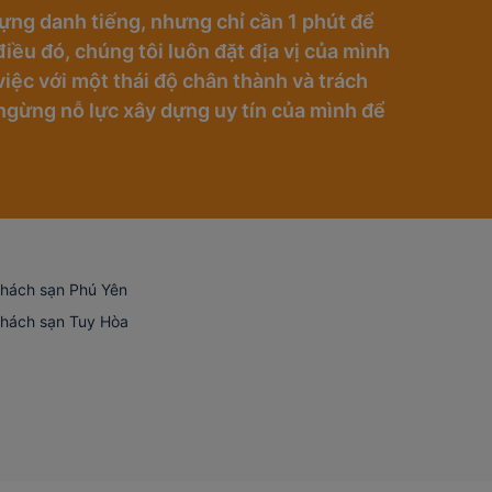
ựng danh tiếng, nhưng chỉ cần 1 phút để
iều đó, chúng tôi luôn đặt địa vị của mình
iệc với một thái độ chân thành và trách
ngừng nỗ lực xây dựng uy tín của mình để
hách sạn Phú Yên
hách sạn Tuy Hòa