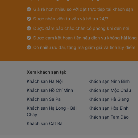
Giá rẻ hơn nhiều so với đặt trực tiếp tại khách sạn
Được nhân viên tư vấn và hỗ trợ 24/7
Được đảm bảo chắc chắn có phòng khi đến nơi
Được cam kết hoàn tiền nếu dịch vụ không hài lòng
Có nhiều ưu đãi, tặng mã giảm giá và tích lũy điểm
Xem khách sạn tại:
Khách sạn Hà Nội
Khách sạn Ninh Bình
Khách sạn Hồ Chí Minh
Khách sạn Mộc Châu
Khách sạn Sa Pa
Khách sạn Hà Giang
Khách sạn Hạ Long - Bãi
Khách sạn Hòa Bình
Cháy
Khách sạn Tam Đảo
Khách sạn Cát Bà