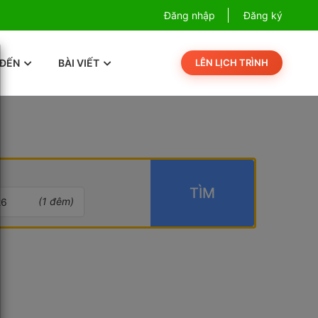
Combo Phú Quốc Giá Cực Sốc
Đăng nhập
Đăng ký
Com
 ĐẾN
BÀI VIẾT
LÊN LỊCH TRÌNH
TÌM
(
1
đêm)