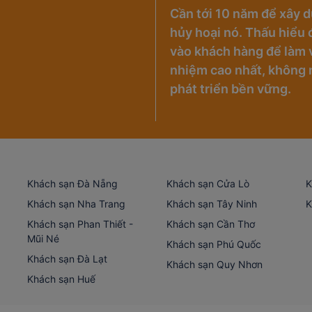
Cần tới 10 năm để xây d
hủy hoại nó. Thấu hiểu đ
vào khách hàng để làm v
nhiệm cao nhất, không 
phát triển bền vững.
Khách sạn Đà Nẵng
Khách sạn Cửa Lò
K
Khách sạn Nha Trang
Khách sạn Tây Ninh
K
Khách sạn Phan Thiết -
Khách sạn Cần Thơ
Mũi Né
Khách sạn Phú Quốc
Khách sạn Đà Lạt
Khách sạn Quy Nhơn
Khách sạn Huế