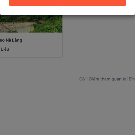
eo Nà Làng
 Liêu
Có 1 Điểm tham quan tại Bìn