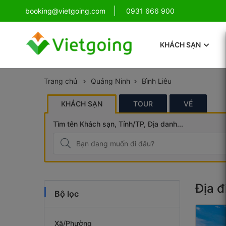
!
booking@vietgoing.com
Combo Phú Quốc Giá Cực Sốc
0931 666 900
KHÁCH SẠN
Trang chủ
Quảng Ninh
Bình Liêu
KHÁCH SẠN
TOUR
VÉ
Tìm tên Khách sạn, Tỉnh/TP, Địa danh...
Địa đ
Bộ lọc
Xã/Phường