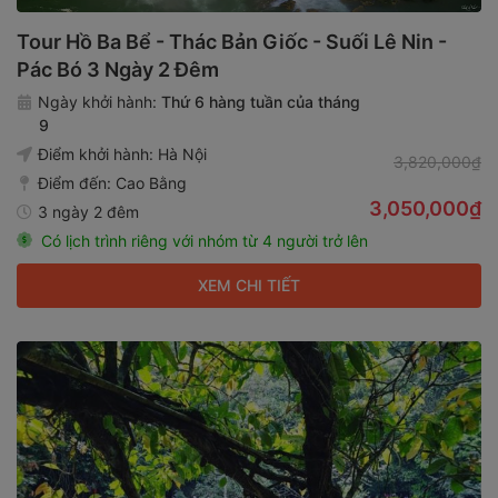
Tour Hồ Ba Bể - Thác Bản Giốc - Suối Lê Nin -
Pác Bó 3 Ngày 2 Đêm
Ngày khởi hành:
Thứ 6 hàng tuần của tháng
9
Điểm khởi hành:
Hà Nội
3,820,000₫
Điểm đến:
Cao Bằng
3,050,000₫
3 ngày 2 đêm
Có lịch trình riêng với nhóm từ 4 người trở lên
XEM CHI TIẾT