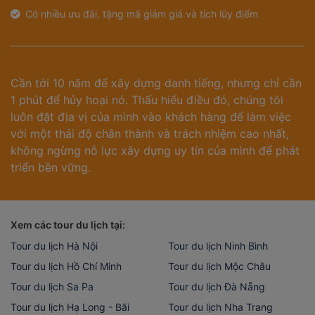
Có nhiều ưu đãi, tặng mã giảm giá và tích lũy điểm
Cần tới 10 năm để xây dựng danh tiếng, nhưng chỉ cần
1 phút để hủy hoại nó. Thấu hiểu điều đó, chúng tôi
luôn đặt địa vị của mình vào khách hàng để làm việc
với một thái độ chân thành và trách nhiệm cao nhất,
không ngừng nỗ lực xây dựng uy tín của mình để phát
triển bền vững.
Xem các tour du lịch tại:
Tour du lịch Hà Nội
Tour du lịch Ninh Bình
Tour du lịch Hồ Chí Minh
Tour du lịch Mộc Châu
Tour du lịch Sa Pa
Tour du lịch Đà Nẵng
Tour du lịch Hạ Long - Bãi
Tour du lịch Nha Trang