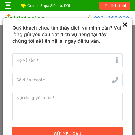
Lên lịch trình
ỆM!
Combo Sapa Siêu Ưu Đãi
Combo du lịch SIÊ
0931 666 900
Quý khách chưa tìm thấy dịch vụ mình cần? Vui
Trang chủ
Cao Bằng
Đàm Thuỷ
lòng gửi yêu cầu đặt dịch vụ riêng tại đây,
chúng tôi sẽ liên hệ lại ngay để tư vấn.
Tìm Tour du lịch, Combo, Địa danh...
Sắp xếp
Bộ lọc
Tour du lịch Đàm Thuỷ, Cao Bằng
mới nhất 2026