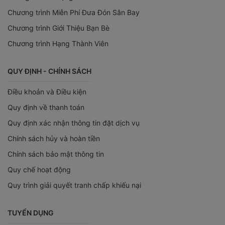
Chương trình Miễn Phí Đưa Đón Sân Bay
Chương trình Giới Thiệu Bạn Bè
Chương trình Hạng Thành Viên
QUY ĐỊNH - CHÍNH SÁCH
Điều khoản và Điều kiện
Quy định về thanh toán
Quy định xác nhận thông tin đặt dịch vụ
Chính sách hủy và hoàn tiền
Chính sách bảo mật thông tin
Quy chế hoạt động
Quy trình giải quyết tranh chấp khiếu nại
TUYỂN DỤNG