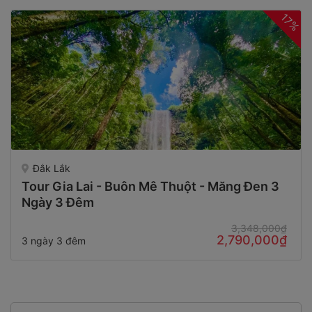
17%
Đắk Lắk
Tour Gia Lai - Buôn Mê Thuột - Măng Đen 3
Ngày 3 Đêm
3,348,000₫
2,790,000₫
3 ngày 3 đêm