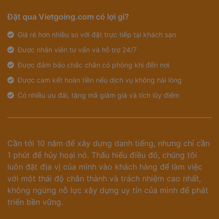
Đặt qua Vietgoing.com có lợi gì?
Giá rẻ hơn nhiều so với đặt trực tiếp tại khách sạn
Được nhân viên tư vấn và hỗ trợ 24/7
Được đảm bảo chắc chắn có phòng khi đến nơi
Được cam kết hoàn tiền nếu dịch vụ không hài lòng
Có nhiều ưu đãi, tặng mã giảm giá và tích lũy điểm
Cần tới 10 năm để xây dựng danh tiếng, nhưng chỉ cần
1 phút để hủy hoại nó. Thấu hiểu điều đó, chúng tôi
luôn đặt địa vị của mình vào khách hàng để làm việc
với một thái độ chân thành và trách nhiệm cao nhất,
không ngừng nỗ lực xây dựng uy tín của mình để phát
triển bền vững.