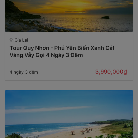
Gia Lai
Tour Quy Nhơn - Phú Yên Biển Xanh Cát
Vàng Vẫy Gọi 4 Ngày 3 Đêm
3,990,000₫
4 ngày 3 đêm