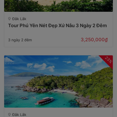
Đắk Lắk
Tour Phú Yên Nét Đẹp Xứ Nẫu 3 Ngày 2 Đêm
3,250,000₫
3 ngày 2 đêm
23%
Đắk Lắk