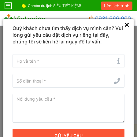
Lên lịch trình
Combo du lịch SIÊU TIẾT KIỆM!
Combo Sapa Siêu 
0931 666 900
Quý khách chưa tìm thấy dịch vụ mình cần? Vui
Trang chủ
Đắk Lắk
Phú Yên
lòng gửi yêu cầu đặt dịch vụ riêng tại đây,
chúng tôi sẽ liên hệ lại ngay để tư vấn.
Đổi ngày
Tìm tên Khách sạn, Tỉnh/TP, Địa danh...
Tìm khách sạn ở gần đây
Bản đồ
Sắp xếp
Bộ lọc
Xóa bộ lọc
Khách sạn 4 sao tốt nhất tại Phú Yên
Không có kết quả nào được tìm thấy, vui lòng thay đổi các