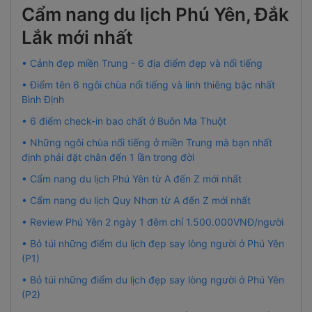
Cẩm nang du lịch Phú Yên, Đắk
Lắk mới nhất
• Cảnh đẹp miền Trung - 6 địa điểm đẹp và nổi tiếng
• Điểm tên 6 ngôi chùa nổi tiếng và linh thiêng bậc nhất
Bình Định
• 6 điểm check-in bao chất ở Buôn Ma Thuột
• Những ngôi chùa nổi tiếng ở miền Trung mà bạn nhất
định phải đặt chân đến 1 lần trong đời
• Cẩm nang du lịch Phú Yên từ A đến Z mới nhất
• Cẩm nang du lịch Quy Nhơn từ A đến Z mới nhất
• Review Phú Yên 2 ngày 1 đêm chỉ 1.500.000VNĐ/người
• Bỏ túi những điểm du lịch đẹp say lòng người ở Phú Yên
(P1)
• Bỏ túi những điểm du lịch đẹp say lòng người ở Phú Yên
(P2)