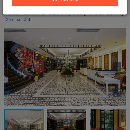
Châu, Đà Nẵng
Địa chỉ mới:
68 Phan Châu Trinh, Phường Hải Châu, Đà Nẵng
(
Xem bản đồ
)