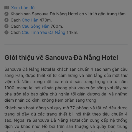
Xem bản đồ
Khách sạn Sanouva Đà Nẵng Hotel có vị trí ở gần trung tâm
Cách
Chợ Hàn
470m.
Cách
Cầu Sông Hàn
760m.
Cách
Cầu Tình Yêu Đà Nẵng
1.1km.
Giới thiệu về Sanouva Đà Nẵng Hotel
Sanouva Đà Nẵng Hotel là khách sạn chuẩn 4 sao nằm gần cầu
sông Hàn, được thiết kế từ cảm hứng và nền tảng của một thư
viện cổ. Nằm trong một tòa nhà di sản trang trọng có từ năm
1900, mang lại nét di sản phong phú vào cuộc sống với đầy sự
pha trộn táo bạo giữa chủ nghĩa tối giản đương đại và những
điểm nhấn cổ kính, không kém phần sang trọng.
Khách sạn hoạt động với quy mô 77 phòng và tất cả đều được
trang bị đầy đủ các trang thiết bị, nội thất theo tiêu chuẩn 4
sao. Ngoài ra Sanouva Đà Nẵng Hotel còn cung cấp hệ thống
dịch vụ khác như: Hồ bơi trên sân thượng và quầy bar, trung
tâm thể dục, trung tâm dịch vụ doanh nhân, nhà hàng và