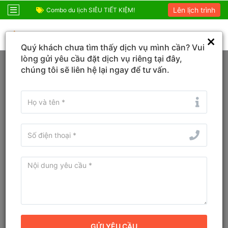
Lên lịch trình
ỆM!
Combo Phú Quốc Giá Cực Sốc
Combo du lịch SIÊ
0931 666 900
Quý khách chưa tìm thấy dịch vụ mình cần? Vui
Trang chủ
Đà Nẵng
Hải Châu
lòng gửi yêu cầu đặt dịch vụ riêng tại đây,
chúng tôi sẽ liên hệ lại ngay để tư vấn.
Đổi ngày
Tìm tên Khách sạn, Tỉnh/TP, Địa danh...
Tìm khách sạn ở gần đây
Khách sạn Sanouva Đà Nẵng
Hotel
9.5
Đánh giá
Khách sạn
Địa chỉ cũ:
68 Phan Châu Trinh, Phường Hải Châu I, Quận Hải