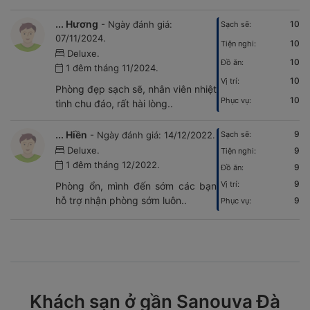
... Hương
- Ngày đánh giá:
10
Sạch sẽ:
07/11/2024.
10
Tiện nghi:
Deluxe.
10
Đồ ăn:
1 đêm tháng 11/2024.
10
Vị trí:
Phòng đẹp sạch sẽ, nhân viên nhiệt
10
Phục vụ:
tình chu đáo, rất hài lòng..
... Hiền
9
- Ngày đánh giá: 14/12/2022.
Sạch sẽ:
Deluxe.
9
Tiện nghi:
1 đêm tháng 12/2022.
9
Đồ ăn:
9
Vị trí:
Phòng ổn, mình đến sớm các bạn
hỗ trợ nhận phòng sớm luôn..
9
Phục vụ:
Khách sạn ở gần Sanouva Đà