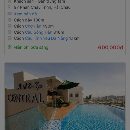
97 Phan Châu Trinh, Hải Châu
Xem bản đồ
Cách đây 100m
Cách
Chợ Hàn
490m
Cách
Cầu Sông Hàn
810m
Cách
Cầu Tình Yêu Đà Nẵng
1.1km
600,000₫
Miễn phí bữa sáng