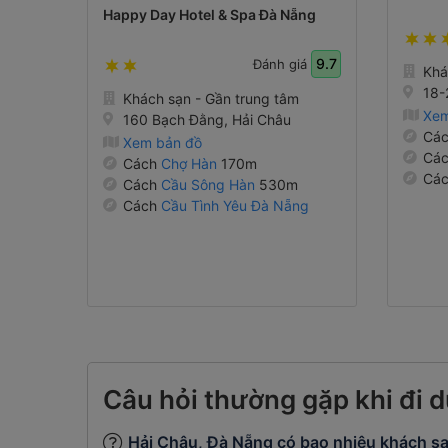
Happy Day Hotel & Spa Đà Nẵng
9.7
Đánh giá
Khá
18-
Khách sạn - Gần trung tâm
Xem
160 Bạch Đằng, Hải Châu
Cá
Xem bản đồ
Cá
Cách
Chợ Hàn
170m
Cá
Cách
Cầu Sông Hàn
530m
720m
Cách
Cầu Tình Yêu Đà Nẵng
660m
Câu hỏi thường gặp khi đi d
Hải Châu, Đà Nẵng có bao nhiêu khách sạ