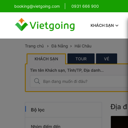
!
booking@vietgoing.com
Combo Phú Quốc Giá Cực Sốc
0931 666 900
KHÁCH SẠN
Trang chủ
Đà Nẵng
Hải Châu
KHÁCH SẠN
TOUR
VÉ
Tìm tên Khách sạn, Tỉnh/TP, Địa danh...
Địa đ
Bộ lọc
Nhóm điểm đến