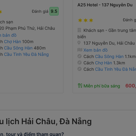
A25 Hotel - 137 Nguyễn Du
9.5
Đánh giá
Đánh 
ch sạn
20 Phạm Phú Thứ, Hải Châu
Khách sạn - Gần trung tâ
 bản đồ
biển
ch
Chợ Hàn
100m
137 Nguyễn Du, Hải Châu
ch
Cầu Sông Hàn
480m
Xem bản đồ
ch
Cầu Tình Yêu Đà Nẵng
Cách
Cầu Sông Hàn
1.1km
Cách
Chợ Hàn
1.3km
Cách
Cầu Tình Yêu Đà Nẵ
2.1km
600
Miễn phí bữa sáng
u lịch Hải Châu, Đà Nẵng
n, tour và điểm tham quan?