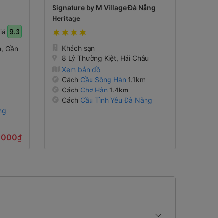
Signature by M Village Đà Nẵng
Heritage
9.3
giá
Khách sạn
m, Gần
8 Lý Thường Kiệt, Hải Châu
Xem bản đồ
Cách
Cầu Sông Hàn
1.1km
Cách
Chợ Hàn
1.4km
Cách
Cầu Tình Yêu Đà Nẵng
2.1km
ng
,000₫