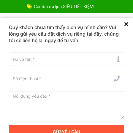
Combo du lịch SIÊU TIẾT KIỆM!
TOUR DU LỊCH
COMBO ƯU ĐÃI
VÉ DỊCH VỤ
ĐIỂM
Quý khách chưa tìm thấy dịch vụ mình cần? Vui
lòng gửi yêu cầu đặt dịch vụ riêng tại đây, chúng
tôi sẽ liên hệ lại ngay để tư vấn.
Từ ngày - Đến ngày
iểm du lịch ở Hải Châu, Đà Nẵng