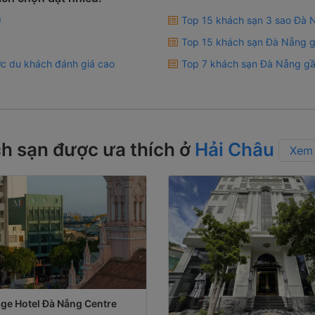
ơ
Top 15 khách sạn 3 sao Đà 
Top 15 khách sạn Đà Nẵng gầ
c du khách đánh giá cao
Top 7 khách sạn Đà Nẵng gầ
h sạn được ưa thích ở
Hải Châu
Xem 
age Hotel Đà Nẵng Centre