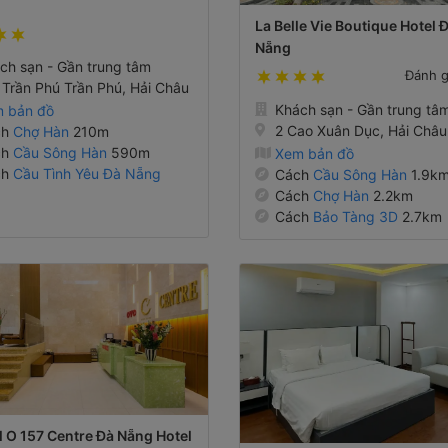
La Belle Vie Boutique Hotel 
Nẵng
ch sạn - Gần trung tâm
Đánh 
 Trần Phú Trần Phú, Hải Châu
Khách sạn - Gần trung tâ
 bản đồ
2 Cao Xuân Dục, Hải Châu
ch
Chợ Hàn
210m
ch
Cầu Sông Hàn
590m
Xem bản đồ
ch
Cầu Tình Yêu Đà Nẵng
Cách
Cầu Sông Hàn
1.9k
Cách
Chợ Hàn
2.2km
Cách
Bảo Tàng 3D
2.7km
l O 157 Centre Đà Nẵng Hotel