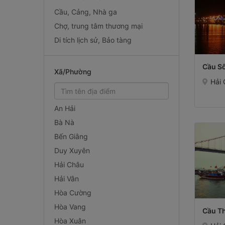
Cầu, Cảng, Nhà ga
Chợ, trung tâm thương mại
Di tích lịch sử, Bảo tàng
Cầu S
Xã/Phường
Hải
An Hải
Bà Nà
Bến Giằng
Duy Xuyên
Hải Châu
Hải Vân
Hòa Cường
Hòa Vang
Cầu T
Hòa Xuân