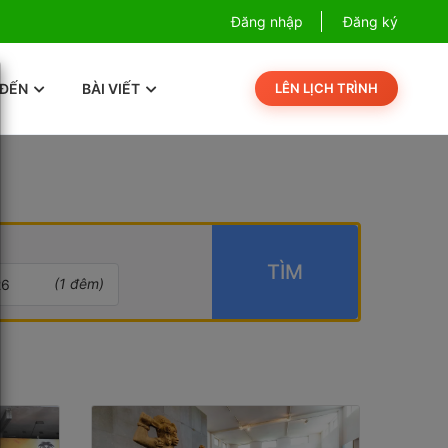
Combo Phú Quốc Giá Cực Sốc
Đăng nhập
Đăng ký
Com
 ĐẾN
BÀI VIẾT
LÊN LỊCH TRÌNH
TÌM
(
1
đêm)