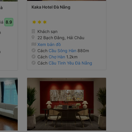
Kaka Hotel Đà Nẵng
Đà
8.9
giá
Khách sạn
m
22 Bạch Đằng, Hải Châu
Xem bản đồ
Cách
Cầu Sông Hàn
880m
m
Cách
Chợ Hàn
1.2km
Cách
Cầu Tình Yêu Đà Nẵng
1.9km