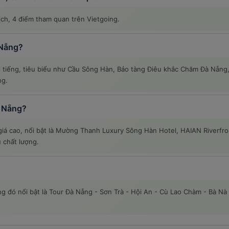
ịch, 4 điểm tham quan trên Vietgoing.
 Nẵng?
ổi tiếng, tiêu biểu như Cầu Sông Hàn, Bảo tàng Điêu khắc Chăm Đà Nẵn
ng.
à Nẵng?
iá cao, nổi bật là Mường Thanh Luxury Sông Hàn Hotel, HAIAN Riverfr
ụ chất lượng.
ong đó nổi bật là Tour Đà Nẵng - Sơn Trà - Hội An - Cù Lao Chàm - Bà 