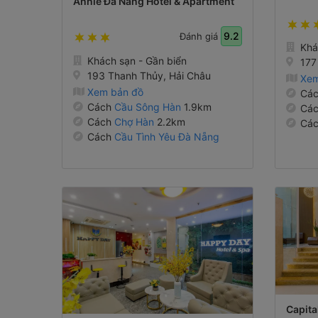
Annie Đà Nẵng Hotel & Apartment
9.2
Đánh giá
Khá
Khách sạn - Gần biển
177
193 Thanh Thủy, Hải Châu
Xem
Xem bản đồ
Cá
Cách
Cầu Sông Hàn
1.9km
Cá
Cách
Chợ Hàn
2.2km
Cá
Cách
Cầu Tình Yêu Đà Nẵng
710m
3km
Capita