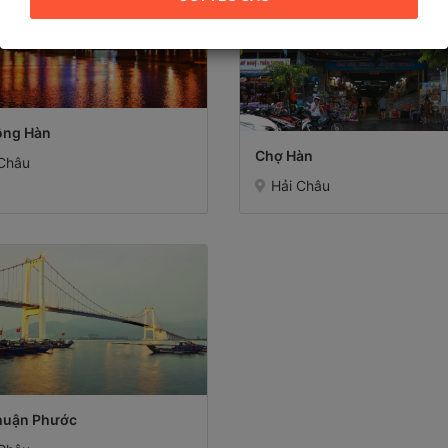
ông Hàn
Chợ Hàn
 Châu
Hải Châu
huận Phước