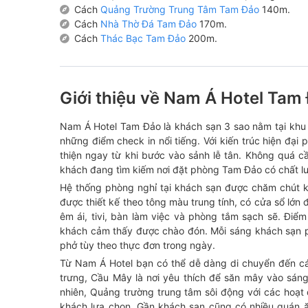
Cách
Quảng Trường Trung Tâm Tam Đảo
140m.
Cách
Nhà Thờ Đá Tam Đảo
170m.
Cách
Thác Bạc Tam Đảo
200m.
Giới thiệu về Nam Á Hotel Tam
Nam Á Hotel Tam Đảo là khách sạn 3 sao nằm tại khu 1 
những điểm check in nổi tiếng. Với kiến trúc hiện đạ
thiện ngay từ khi bước vào sảnh lễ tân. Không quá 
khách đang tìm kiếm nơi đặt phòng Tam Đảo có chất lư
Hệ thống phòng nghỉ tại khách sạn được chăm chút kỹ
được thiết kế theo tông màu trung tính, có cửa sổ lớn 
êm ái, tivi, bàn làm việc và phòng tắm sạch sẽ. Điểm
khách cảm thấy được chào đón. Mỗi sáng khách sạn ph
phở tùy theo thực đơn trong ngày.
Từ Nam Á Hotel bạn có thể dễ dàng di chuyển đến các
trưng, Cầu Mây là nơi yêu thích để săn mây vào sáng
nhiên, Quảng trường trung tâm sôi động với các hoạt
khách lựa chọn. Gần khách sạn cũng có nhiều quán 