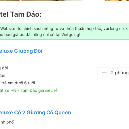
tel Tam Đảo:
ebsite do chính sách riêng tư và thỏa thuận hợp tác, vui lòng click
 báo giá ưu đãi riêng chỉ có tại Vietgoing!
eluxe Giường Đôi
g đôi
0
phòng
lớn
 trẻ em dưới 6 tuổi
ặt xe HN - Tam Đảo giá siêu rẻ
eluxe Có 2 Giường Cỡ Queen
ành phố