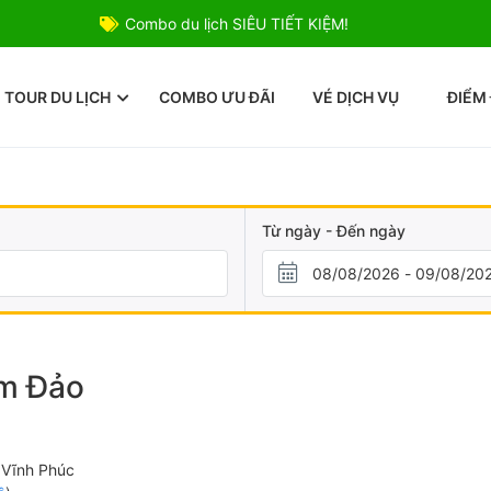
Combo du lịch SIÊU TIẾT KIỆM!
TOUR DU LỊCH
COMBO ƯU ĐÃI
VÉ DỊCH VỤ
ĐIỂM
Từ ngày - Đến ngày
am Đảo
 Vĩnh Phúc