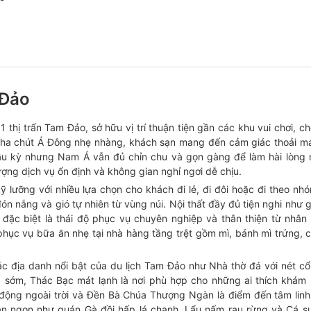
 Đảo
thị trấn Tam Đảo, sở hữu vị trí thuận tiện gần các khu vui chơi, c
i pha chút Á Đông nhẹ nhàng, khách sạn mang đến cảm giác thoải má
cầu kỳ nhưng Nam Á vẫn đủ chỉn chu và gọn gàng để làm hài lòng
ợng dịch vụ ổn định và không gian nghỉ ngơi dễ chịu.
 lưỡng với nhiều lựa chọn cho khách đi lẻ, đi đôi hoặc đi theo nh
đón nắng và gió tự nhiên từ vùng núi. Nội thất đầy đủ tiện nghi như 
 đặc biệt là thái độ phục vụ chuyên nghiệp và thân thiện từ nhân 
ục vụ bữa ăn nhẹ tại nhà hàng tầng trệt gồm mì, bánh mì trứng, 
 địa danh nổi bật của du lịch Tam Đảo như Nhà thờ đá với nét cổ
 sớm, Thác Bạc mát lạnh là nơi phù hợp cho những ai thích khám 
 động ngoài trời và Đền Bà Chúa Thượng Ngàn là điểm đến tâm linh
ăn ngon như quán Gà đồi hấp lá chanh, Lẩu nấm rau rừng và Cá s