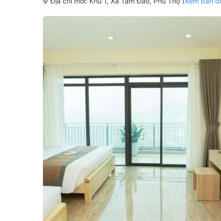
Địa chỉ mới:
Khu 1, Xã Tam Đảo, Phú Thọ (
Xem bản đ