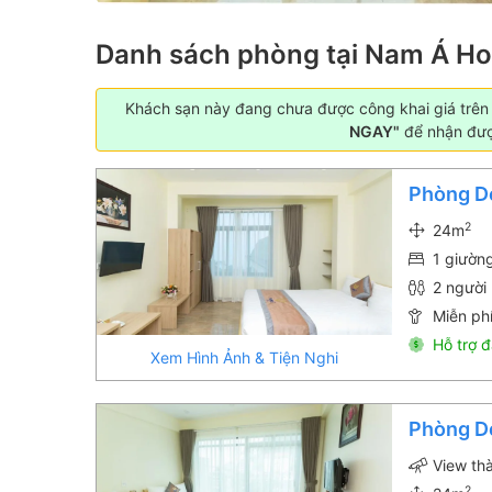
Danh sách phòng tại Nam Á Ho
Khách sạn này đang chưa được công khai giá trên W
NGAY"
để nhận được
Phòng D
2
24m
1 giườn
2 người 
Miễn phí
Hỗ trợ đ
Xem Hình Ảnh & Tiện Nghi
Phòng D
View th
2