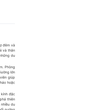
hợ đêm và
i và thân
 những du
óm. Phòng
giường lớn
viên giúp
cháo hoặc
 kính đặc
phá thiên
 nhiều du
uối nướng