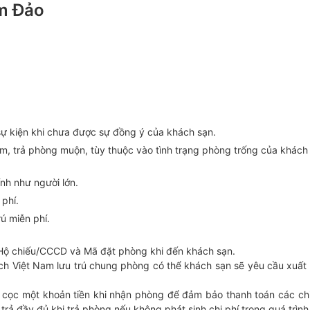
am Đảo
sự kiện khi chưa được sự đồng ý của khách sạn.
m, trả phòng muộn, tùy thuộc vào tình trạng phòng trống của khách
ính như người lớn.
 phí.
rú miễn phí.
h Hộ chiếu/CCCD và Mã đặt phòng khi đến khách sạn.
h Việt Nam lưu trú chung phòng có thể khách sạn sẽ yêu cầu xuất t
 cọc một khoản tiền khi nhận phòng để đảm bảo thanh toán các chi
trả đầy đủ khi trả phòng nếu không phát sinh chi phí trong quá trình 