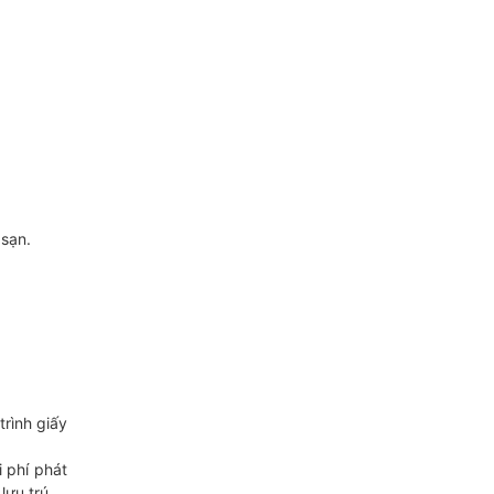
 sạn.
rình giấy
 phí phát
lưu trú.