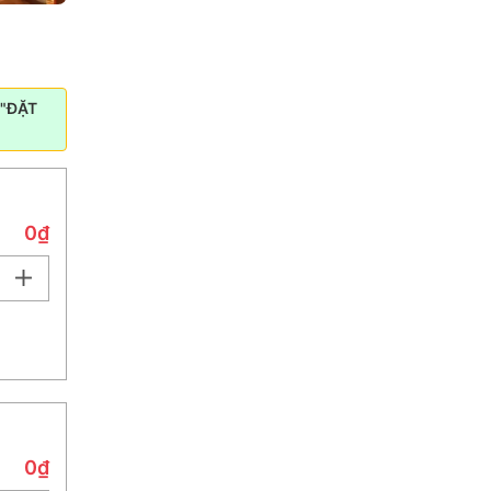
"ĐẶT
0₫
0₫