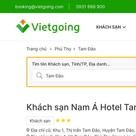
!
booking@vietgoing.com
Combo Phú Quốc Giá Cực Sốc
0931 666 900
KHÁCH SẠN
Trang chủ
Phú Thọ
Tam Đảo
Tìm tên Khách sạn, Tỉnh/TP, Địa danh...
Khách sạn Nam Á Hotel T
Khách sạn
Địa chỉ cũ:
Khu 1, Thị trấn Tam Đảo, Huyện Tam Đảo,