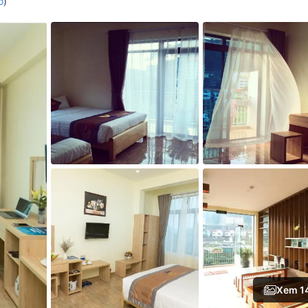
ồ
)
Xem 1