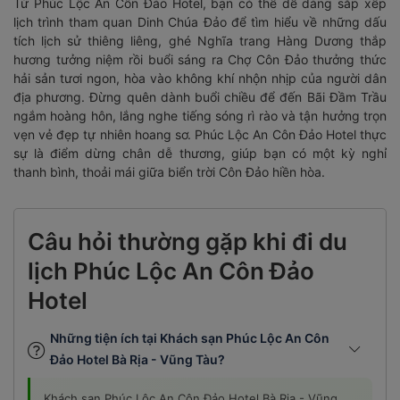
Từ Phúc Lộc An Côn Đảo Hotel, bạn có thể dễ dàng sắp xếp
lịch trình tham quan Dinh Chúa Đảo để tìm hiểu về những dấu
tích lịch sử thiêng liêng, ghé Nghĩa trang Hàng Dương thắp
hương tưởng niệm rồi buổi sáng ra Chợ Côn Đảo thưởng thức
hải sản tươi ngon, hòa vào không khí nhộn nhịp của người dân
địa phương. Đừng quên dành buổi chiều để đến Bãi Đầm Trầu
ngắm hoàng hôn, lắng nghe tiếng sóng rì rào và tận hưởng trọn
vẹn vẻ đẹp tự nhiên hoang sơ. Phúc Lộc An Côn Đảo Hotel thực
sự là điểm dừng chân dễ thương, giúp bạn có một kỳ nghỉ
thanh bình, thoải mái giữa biển trời Côn Đảo hiền hòa.
Câu hỏi thường gặp khi đi du
lịch Phúc Lộc An Côn Đảo
Hotel
Những tiện ích tại Khách sạn Phúc Lộc An Côn
Đảo Hotel Bà Rịa - Vũng Tàu?
Khách sạn Phúc Lộc An Côn Đảo Hotel Bà Rịa - Vũng