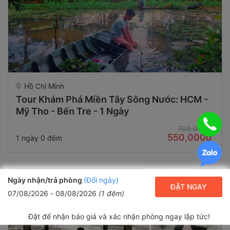
Hồ Chí Minh
Tour Khám Phá Miền Tây Sông Nước: HCM -
Mỹ Tho - Bến Tre - 1 Ngày
700,000₫
550,000₫
1 ngày 0 đêm
20%
Ngày nhận/trả phòng
(Đổi ngày)
ĐẶT NGAY
07/08/2026
-
08/08/2026
(
1
đêm)
Đặt để nhận báo giá và xác nhận phòng ngay lập tức!