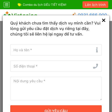
Lên lịch trình
ỆM!
Combo Phú Quốc Giá Cực Sốc
Combo du lịch SIÊ
0931 666 900
Quý khách chưa tìm thấy dịch vụ mình cần? Vui
Trang chủ
Hồ Chí Minh
Vũng Tàu
lòng gửi yêu cầu đặt dịch vụ riêng tại đây,
chúng tôi sẽ liên hệ lại ngay để tư vấn.
Đổi ngày
Tìm tên Khách sạn, Tỉnh/TP, Địa danh...
Tìm khách sạn ở gần đây
Khách sạn Phúc Lộc An Côn
Đảo Hotel Bà Rịa - Vũng Tàu
Khách sạn
Địa chỉ cũ:
27 Lê Duẩn, Côn Đảo, Huyện Côn Đảo, Bà Rịa -