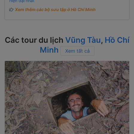
hiện đại nhất
Xem thêm các bộ sưu tập ở Hồ Chí Minh
Các tour du lịch
Vũng Tàu
,
Hồ Chí
Minh
Xem tất cả