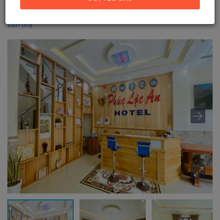
Vũng Tàu
Địa chỉ mới:
27 Lê Duẩn, Phường Vũng Tàu, Hồ Chí Minh (
Xem
bản đồ
)