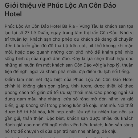
Giới thiệu về Phúc Lộc An Côn Đảo
Hotel
Phúc Lộc An Côn Đảo Hotel Bà Rịa - Vũng Tàu là khách sạn tọa
lạc tại số 27 Lê Duẩn, ngay trung tâm thị trấn Côn Đảo. Nhờ vị
trí thuận lợi, khách sạn cho phép du khách dễ dàng di chuyển
đến bãi biển gần đó để thả bộ trên cát, hít thở không khí mặn
mòi, hoặc dạo quanh những con phố nhỏ để khám phá nhịp
sống bình dị của người dân đảo. Đây là lựa chọn thích hợp cho
những ai muốn tìm một khách sạn Côn Đảo với giá hợp lý, thuận
tiện để nghỉ ngơi và khám phá nhiều địa điểm du lịch nổi tiếng.
Điểm làm nên nét đặc biệt của Phúc Lộc An Côn Đảo Hotel
chính là không gian gọn gàng, tinh tươm, được thiết kế theo
phong cách tối giản để tối ưu sự thoải mái. Các phòng nghỉ sử
dụng gam màu nhẹ nhàng, cửa sổ rộng mở đón nắng và gió
biển, giúp không khí trong phòng luôn dễ chịu, mát mẻ. Nội thất
được bố trí hài hòa, kết hợp chất liệu gỗ tự nhiên tạo nên sự
gần gũi, thân thiện. Đặc biệt, khách sạn được nhiều du khách
đánh giá cao nhờ đội ngũ nhân viên hiếu khách, luôn sẵn sàng
hỗ trợ để chuyến đi của bạn trở nên nhẹ nhàng, dễ chịu.