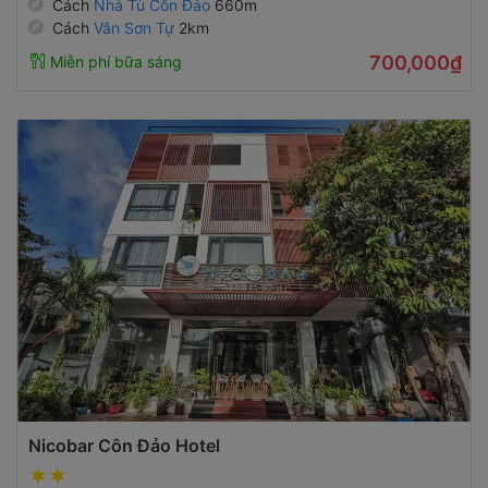
Cách
Nhà Tù Côn Đảo
660m
Cách
Vân Sơn Tự
2km
700,000₫
Miễn phí bữa sáng
Nicobar Côn Đảo Hotel