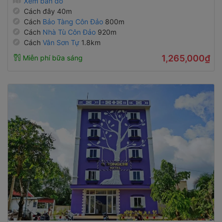
Xem bản đồ
Cách đây 40m
Cách
Bảo Tàng Côn Đảo
800m
Cách
Nhà Tù Côn Đảo
920m
Cách
Vân Sơn Tự
1.8km
1,265,000₫
Miễn phí bữa sáng