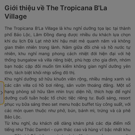
Giới thiệu về The Tropicana B'La
Village
The Tropicana B'La Village là khu nghỉ dưỡng tọa lạc tại thành
phố Bảo Lộc, Lâm Đồng đang được nhiều du khách lựa chọn
khi du lịch Đà Lạt nhờ khí hậu mát mẻ quanh năm và không
gian thiên nhiên trong lành. Nằm giữa đồi chè và hồ nước tự
nhiên, khu nghỉ mang phong cách nhiệt đới hiện đại với hệ
thống bungalow và villa riêng biệt, phù hợp cho gia đình, nhóm
bạn hoặc cặp đôi muốn tìm kiếm không gian nghỉ dưỡng yên
tĩnh, tách biệt khỏi nhịp sống đô thị.
Khu nghỉ dưỡng sở hữu khuôn viên rộng, nhiều mảng xanh và
các căn villa có hồ bơi riêng, sân vườn thoáng đãng. Một số
hạng phòng sở hữu tầm nhìn trực diện hồ, thích hợp để nghỉ
dưỡng cuối tuần hoặc tổ chức tiệc riêng tư. Buổi sáng, resort
phục vụ bữa sáng theo set menu hoặc buffet tùy công suất, với
các món quen thuộc như phở, bún, bánh mì, trứng và cà phê
Bảo Lộc.
Từ khu nghỉ, du khách dễ dàng khám phá các địa điểm nổi
tiếng như Thác Dambri - cụm thác cao và hùng vĩ bậc nhất khu