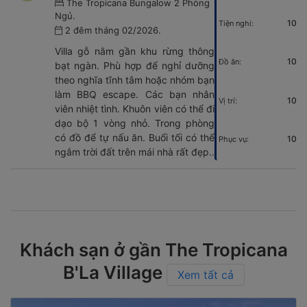
The Tropicana Bungalow 2 Phòng
Ngủ.
10
Tiện nghi:
2 đêm tháng 02/2026.
Villa gỗ nằm gần khu rừng thông
10
Đồ ăn:
bạt ngàn. Phù hợp để nghỉ dưỡng
theo nghĩa tĩnh tâm hoặc nhóm bạn
làm BBQ escape. Các bạn nhân
10
Vị trí:
viên nhiệt tình. Khuôn viên có thể đi
dạo bộ 1 vòng nhỏ. Trong phòng
có đồ để tự nấu ăn. Buổi tối có thể
10
Phục vụ:
ngắm trời đất trên mái nhà rất đẹp..
Khách sạn ở gần The Tropicana
B'La Village
Xem tất cả