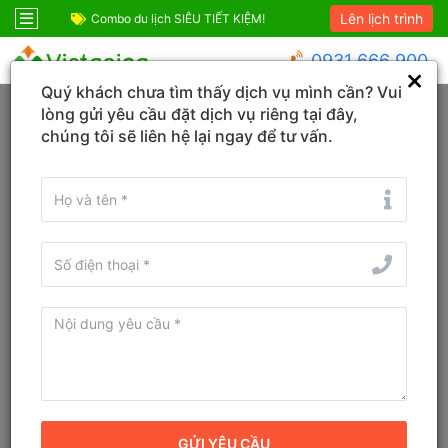
Lên lịch trình
TIẾT KIỆM!
Combo Sapa Siêu Ưu Đãi
Combo du l
0931 666 900
Quý khách chưa tìm thấy dịch vụ mình cần? Vui
Trang chủ
Lâm Đồng
Bảo Lâm 4
lòng gửi yêu cầu đặt dịch vụ riêng tại đây,
chúng tôi sẽ liên hệ lại ngay để tư vấn.
Đổi ngày
Tìm tên Khách sạn, Tỉnh/TP, Địa danh...
Tìm khách sạn ở gần đây
The Tropicana B'La Village Lâm
Đồng
10
Đánh giá
Villa
Địa chỉ cũ:
Thôn 4, Xã B' Lá, Huyện Bảo Lâm, Lâm Đồng