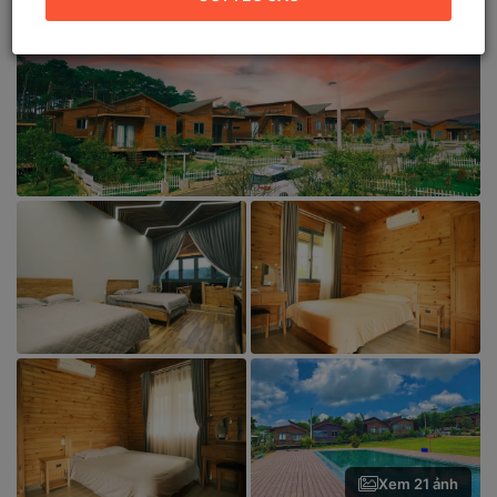
Địa chỉ mới:
Thôn 4, Xã Bảo Lâm 4, Lâm Đồng (
Xem bản đồ
)
Xem 21 ảnh