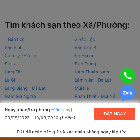
Tìm khách sạn theo Xã/Phường:
1 Bảo Lộc
2 Bảo Lộc
Bắc Bình
Bảo Lâm 4
Cam Ly - Đà Lạt
Đạ Huoai
Đà Lạt
Đức Trọng
Hàm Tân
Hàm Thuận Nam
La Gi
Lâm Viên - Đà Lạt
Lang Biang - Đà Lạt
Mũi Né
Nam Gia Nghĩa
Phan Thiết - Mũi Né
Phú Quý
Phú Thuỷ
Ngày nhận/trả phòng
(Đổi ngày)
Tuy Phong
Xuân Trường - Đà Lạt
ĐẶT NGAY
09/08/2026
-
10/08/2026
(
1
đêm)
Đặt để nhận báo giá và xác nhận phòng ngay lập tức!