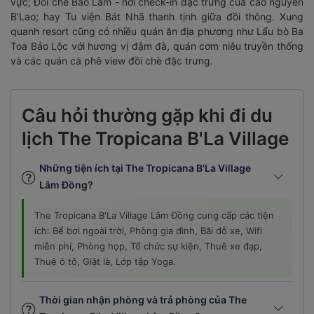
vực; Đồi chè Bảo Lâm - nơi check-in đặc trưng của cao nguyên
B'Lao; hay Tu viện Bát Nhã thanh tịnh giữa đồi thông. Xung
quanh resort cũng có nhiều quán ăn địa phương như Lẩu bò Ba
Toa Bảo Lộc với hương vị đậm đà, quán cơm niêu truyền thống
và các quán cà phê view đồi chè đặc trưng.
Câu hỏi thường gặp khi đi du
lịch The Tropicana B'La Village
Những tiện ích tại The Tropicana B'La Village
Lâm Đồng?
The Tropicana B'La Village Lâm Đồng cung cấp các tiện
ích: Bể bơi ngoài trời, Phòng gia đình, Bãi đỗ xe, Wifi
miễn phí, Phòng họp, Tổ chức sự kiện, Thuê xe đạp,
Thuê ô tô, Giặt là, Lớp tập Yoga.
Thời gian nhận phòng và trả phòng của The