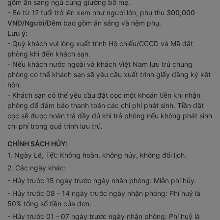
gồm ăn sáng ngủ cùng giường bố mẹ.
- Bé từ 12 tuổi trở lên xem như người lớn, phụ thu
300,000
VNĐ/Người/Đêm
bao gồm ăn sáng và nệm phụ.
Lưu ý:
- Quý khách vui lòng xuất trình Hộ chiếu/CCCD và Mã đặt
phòng khi đến khách sạn.
- Nếu khách nước ngoài và khách Việt Nam lưu trú chung
phòng có thể khách sạn sẽ yêu cầu xuất trình giấy đăng ký kết
hôn.
- Khách sạn có thể yêu cầu đặt cọc một khoản tiền khi nhận
phòng để đảm bảo thanh toán các chi phí phát sinh. Tiền đặt
cọc sẽ được hoàn trả đầy đủ khi trả phòng nếu không phát sinh
chi phí trong quá trình lưu trú.
CHÍNH SÁCH HỦY:
1. Ngày Lễ, Tết: Không hoàn, không hủy, không đổi lịch.
2. Các ngày khác:
- Hủy trước 15 ngày trước ngày nhận phòng: Miễn phí hủy.
- Hủy trước 08 - 14 ngày trước ngày nhận phòng: Phí huỷ là
50% tổng số tiền của đơn.
- Hủy trước 01 - 07 ngày trước ngày nhận phòng: Phí huỷ là