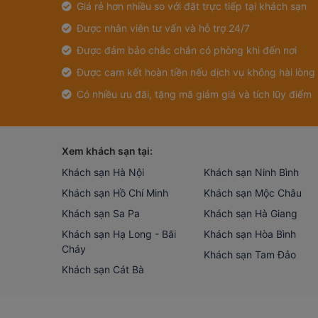
Giá rẻ hơn nhiều so với đặt trực tiếp tại khách sạn
Được nhân viên tư vấn và hỗ trợ 24/7
Được đảm bảo chắc chắn có phòng khi đến nơi
Được cam kết hoàn tiền nếu dịch vụ không hài lòng
Có nhiều ưu đãi, tặng mã giảm giá và tích lũy điểm
Xem khách sạn tại:
Khách sạn Hà Nội
Khách sạn Ninh Bình
Khách sạn Hồ Chí Minh
Khách sạn Mộc Châu
Khách sạn Sa Pa
Khách sạn Hà Giang
Khách sạn Hạ Long - Bãi
Khách sạn Hòa Bình
Cháy
Khách sạn Tam Đảo
Khách sạn Cát Bà