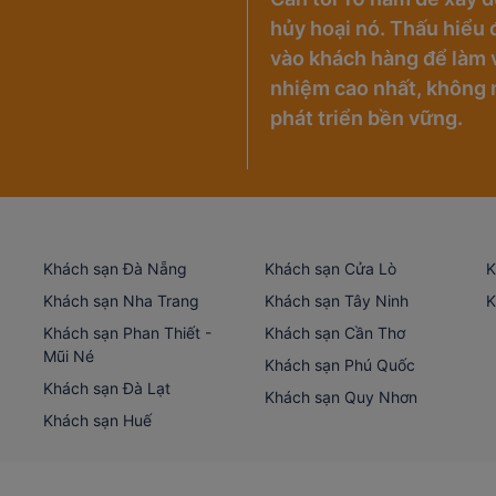
hủy hoại nó. Thấu hiểu đ
vào khách hàng để làm v
nhiệm cao nhất, không 
phát triển bền vững.
Khách sạn Đà Nẵng
Khách sạn Cửa Lò
K
Khách sạn Nha Trang
Khách sạn Tây Ninh
K
Khách sạn Phan Thiết -
Khách sạn Cần Thơ
Mũi Né
Khách sạn Phú Quốc
Khách sạn Đà Lạt
Khách sạn Quy Nhơn
Khách sạn Huế