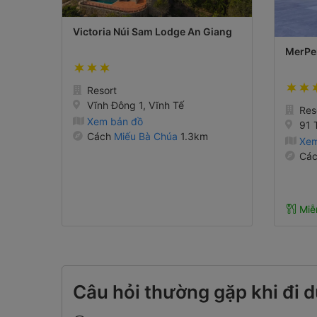
Victoria Núi Sam Lodge An Giang
MerPer
Resort
Vĩnh Đông 1, Vĩnh Tế
Res
Xem bản đồ
91 
Cách
Miếu Bà Chúa
1.3km
Xem
Cá
Miễ
Câu hỏi thường gặp khi đi d