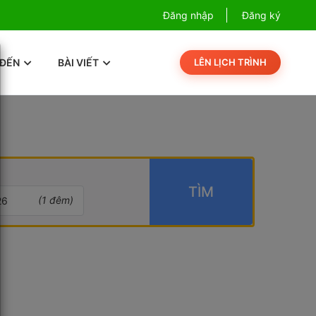
Combo Phú Quốc Giá Cực Sốc
Đăng nhập
Đăng ký
Com
 ĐẾN
BÀI VIẾT
LÊN LỊCH TRÌNH
TÌM
(
1
đêm)