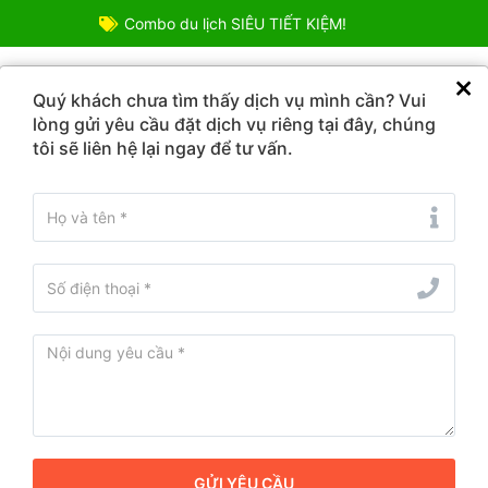
Combo du lịch SIÊU TIẾT KIỆM!
TOUR DU LỊCH
COMBO ƯU ĐÃI
VÉ DỊCH VỤ
ĐIỂM
Quý khách chưa tìm thấy dịch vụ mình cần? Vui
lòng gửi yêu cầu đặt dịch vụ riêng tại đây, chúng
tôi sẽ liên hệ lại ngay để tư vấn.
Từ ngày - Đến ngày
iểm du lịch ở Vĩnh Tế, An Giang