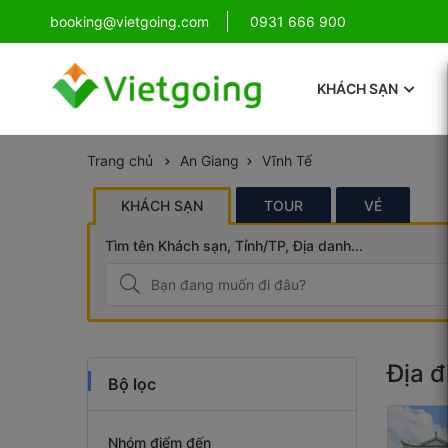
!
booking@vietgoing.com
Combo Phú Quốc Giá Cực Sốc
0931 666 900
KHÁCH SẠN
Trang chủ
An Giang
Vĩnh Tế
KHÁCH SẠN
TOUR
VÉ
Tìm tên Khách sạn, Tỉnh/TP, Địa danh...
Địa đ
Bộ lọc
Nhóm điểm đến