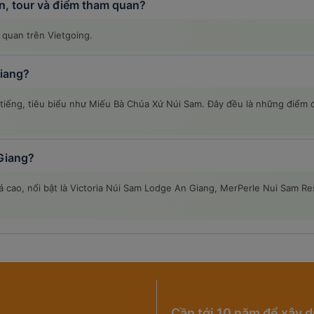
n, tour và điểm tham quan?
 quan trên Vietgoing.
Giang?
i tiếng, tiêu biểu như Miếu Bà Chúa Xứ Núi Sam. Đây đều là những điểm
Giang?
 cao, nổi bật là Victoria Núi Sam Lodge An Giang, MerPerle Nui Sam Res
Cần tới 10 năm để xây d