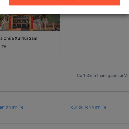
Bà Chúa Xứ Núi Sam
 Tế
Có 1 Điểm tham quan tại Vĩ
ạn ở Vĩnh Tế
Tour du lịch Vĩnh Tế