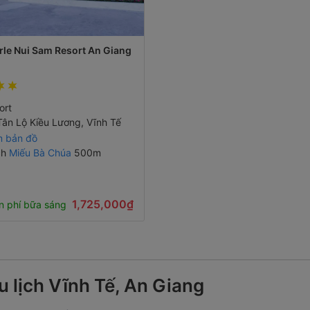
le Nui Sam Resort An Giang
ort
Tân Lộ Kiều Lương, Vĩnh Tế
 bản đồ
ch
Miếu Bà Chúa
500m
1,725,000₫
n phí bữa sáng
u lịch Vĩnh Tế, An Giang