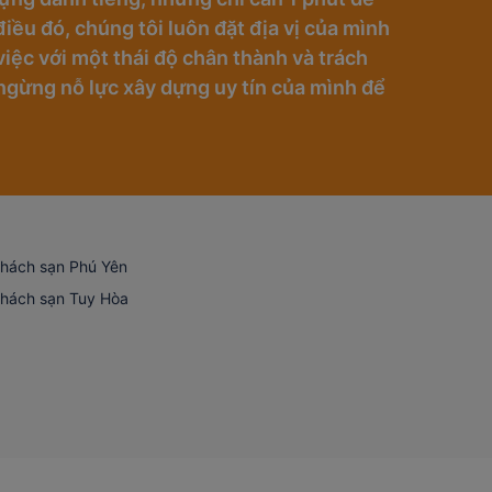
iều đó, chúng tôi luôn đặt địa vị của mình
iệc với một thái độ chân thành và trách
ngừng nỗ lực xây dựng uy tín của mình để
hách sạn Phú Yên
hách sạn Tuy Hòa