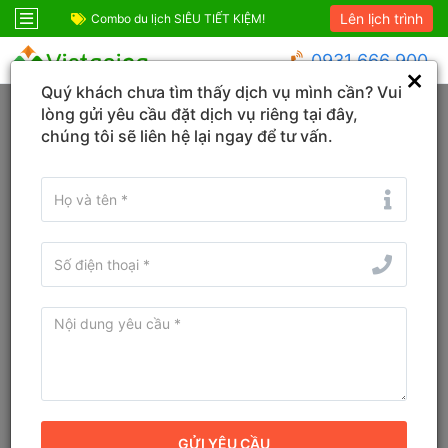
Lên lịch trình
ỆM!
Combo Sapa Siêu Ưu Đãi
Combo du lịch SIÊ
0931 666 900
Quý khách chưa tìm thấy dịch vụ mình cần? Vui
Trang chủ
Lào Cai
Sapa
lòng gửi yêu cầu đặt dịch vụ riêng tại đây,
chúng tôi sẽ liên hệ lại ngay để tư vấn.
KHÁCH SẠN
TOUR
VÉ
Tìm tên Khách sạn, Tỉnh/TP, Địa danh...
Tìm khách sạn ở gần đây
Từ ngày - Đến ngày
(
1
đêm)
TÌM