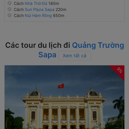
Cách
Nhà Thờ Đá
180m
Cách
Sun Plaza Sapa
220m
Cách
Núi Hàm Rồng
650m
Các tour du lịch đi
Quảng Trường
Sapa
Xem tất cả
9%