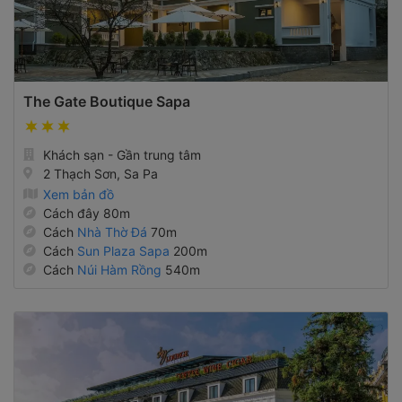
The Gate Boutique Sapa
Khách sạn - Gần trung tâm
2 Thạch Sơn, Sa Pa
Xem bản đồ
Cách đây 80m
Cách
Nhà Thờ Đá
70m
Cách
Sun Plaza Sapa
200m
Cách
Núi Hàm Rồng
540m