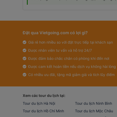
Đặt qua Vietgoing.com có lợi gì?
Giá rẻ hơn nhiều so với đặt trực tiếp tại khách sạn
Được nhân viên tư vấn và hỗ trợ 24/7
Được đảm bảo chắc chắn có phòng khi đến nơi
Được cam kết hoàn tiền nếu dịch vụ không hài lòng
Có nhiều ưu đãi, tặng mã giảm giá và tích lũy điểm
Xem các tour du lịch tại:
Tour du lịch Hà Nội
Tour du lịch Ninh Bình
Tour du lịch Hồ Chí Minh
Tour du lịch Mộc Châu