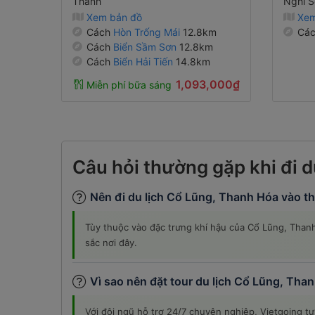
Thành
Nghi S
Xem bản đồ
Xem
Cách
Hòn Trống Mái
12.8km
Cá
Cách
Biển Sầm Sơn
12.8km
Cách
Biển Hải Tiến
14.8km
1,093,000₫
Miễn phí bữa sáng
Câu hỏi thường gặp khi đi 
Nên đi du lịch Cổ Lũng, Thanh Hóa vào 
Tùy thuộc vào đặc trưng khí hậu của Cổ Lũng, Thanh
sắc nơi đây.
Vì sao nên đặt tour du lịch Cổ Lũng, Tha
Với đội ngũ hỗ trợ 24/7 chuyên nghiệp, Vietgoing tự 