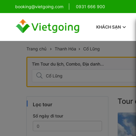
!
booking@vietgoing.com
Combo Phú Quốc Giá Cực Sốc
0931 666 900
KHÁCH SẠN
Trang chủ
Thanh Hóa
Cổ Lũng
Tìm Tour du lịch, Combo, Địa danh...
Tour 
Lọc tour
Số ngày đi tour