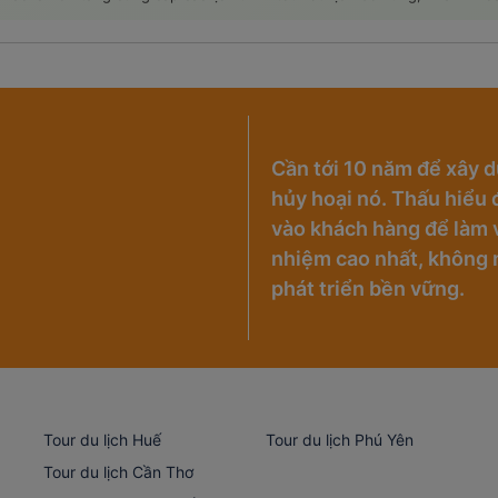
Cần tới 10 năm để xây d
hủy hoại nó. Thấu hiểu đ
vào khách hàng để làm v
nhiệm cao nhất, không 
phát triển bền vững.
Tour du lịch Huế
Tour du lịch Phú Yên
Tour du lịch Cần Thơ