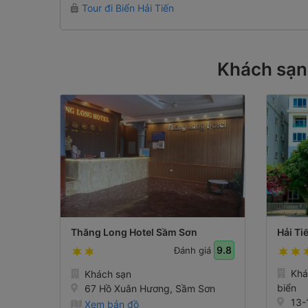
Tour đi Biển Hải Tiến
Khách sạn
Thăng Long Hotel Sầm Sơn
Hải Ti
9.8
Đánh giá
Khá
Khách sạn
biển
67 Hồ Xuân Hương, Sầm Sơn
13-
Xem bản đồ