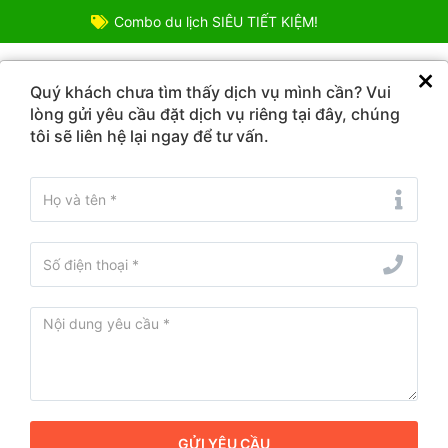
Combo du lịch SIÊU TIẾT KIỆM!
TOUR DU LỊCH
COMBO ƯU ĐÃI
VÉ DỊCH VỤ
ĐIỂM
Quý khách chưa tìm thấy dịch vụ mình cần? Vui
lòng gửi yêu cầu đặt dịch vụ riêng tại đây, chúng
tôi sẽ liên hệ lại ngay để tư vấn.
du lịch Cổ Lũng, Thanh Hóa mới nhất 2
Tour Du Lịch Pù Luô
Ngày khởi hành:
Thứ 