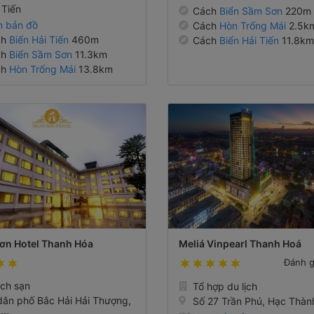
Tiến
Cách
Biển Sầm Sơn
220m
 bản đồ
Cách
Hòn Trống Mái
2.5k
ch
Biển Hải Tiến
460m
Cách
Biển Hải Tiến
11.8km
ch
Biển Sầm Sơn
11.3km
ch
Hòn Trống Mái
13.8km
ơn Hotel Thanh Hóa
Meliá Vinpearl Thanh Hoá
Đánh 
ch sạn
Tổ hợp du lịch
dân phố Bắc Hải Hải Thượng,
Số 27 Trần Phú, Hạc Thàn