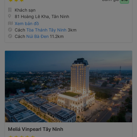
Khách sạn
81 Hoàng Lê Kha, Tân Ninh
Xem bản đồ
Cách
Tòa Thánh Tây Ninh
3km
Cách
Núi Bà Đen
11.2km
Meliá Vinpearl Tây Ninh