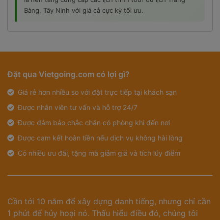
Bàng, Tây Ninh với giá cả cực kỳ tối ưu.
Đặt qua Vietgoing.com có lợi gì?
Giá rẻ hơn nhiều so với đặt trực tiếp tại khách sạn
Được nhân viên tư vấn và hỗ trợ 24/7
Được đảm bảo chắc chắn có phòng khi đến nơi
Được cam kết hoàn tiền nếu dịch vụ không hài lòng
Có nhiều ưu đãi, tặng mã giảm giá và tích lũy điểm
Cần tới 10 năm để xây dựng danh tiếng, nhưng chỉ cần
1 phút để hủy hoại nó. Thấu hiểu điều đó, chúng tôi