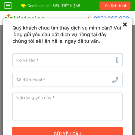
Lên lịch trình
ốc
Combo du lịch SIÊU TIẾT KIỆM!
Combo Phú Quốc G
0931 666 900
Quý khách chưa tìm thấy dịch vụ mình cần? Vui
Trang chủ
Tây Ninh
Trảng Bàng
lòng gửi yêu cầu đặt dịch vụ riêng tại đây,
chúng tôi sẽ liên hệ lại ngay để tư vấn.
Tìm Tour du lịch, Combo, Địa danh...
Sắp xếp
Bộ lọc
Tour du lịch Trảng Bàng, Tây Ninh
mới nhất 2026
Không có kết quả nào được tìm thấy, vui lòng thay đổi các