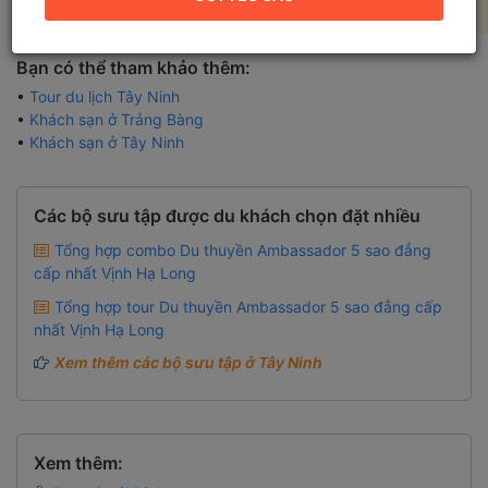
tiêu chí tìm kiếm để có kết quả tốt hơn!
Bạn có thể tham khảo thêm:
•
Tour du lịch Tây Ninh
•
Khách sạn ở Trảng Bàng
•
Khách sạn ở Tây Ninh
Các bộ sưu tập được du khách chọn đặt nhiều
Tổng hợp combo Du thuyền Ambassador 5 sao đẳng
cấp nhất Vịnh Hạ Long
Tổng hợp tour Du thuyền Ambassador 5 sao đẳng cấp
nhất Vịnh Hạ Long
Xem thêm các bộ sưu tập ở Tây Ninh
Xem thêm: