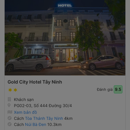
Gold City Hotel Tây Ninh
9.5
Đánh giá
Khách sạn
PG02-03, Số 444 Đường 30/4
Xem bản đồ
Cách
Tòa Thánh Tây Ninh
4km
Cách
Núi Bà Đen
10.3km