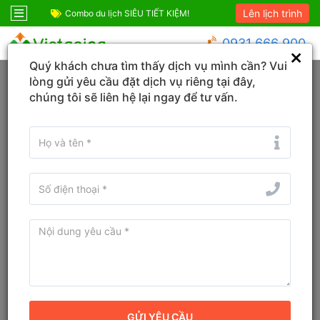
Lên lịch trình
ốc
Combo du lịch SIÊU TIẾT KIỆM!
Combo Phú Quốc G
0931 666 900
Quý khách chưa tìm thấy dịch vụ mình cần? Vui
Trang chủ
Quảng Trị
Đồng Hới
lòng gửi yêu cầu đặt dịch vụ riêng tại đây,
chúng tôi sẽ liên hệ lại ngay để tư vấn.
Tìm Tour du lịch, Combo, Địa danh...
Sắp xếp
Bộ lọc
Tour du lịch Đồng Hới, Quảng Trị mới
nhất 2026