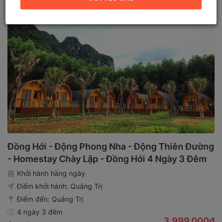
Đồng Hới - Động Phong Nha - Động Thiên Đường
- Homestay Chày Lập - Đồng Hới 4 Ngày 3 Đêm
Khởi hành hàng ngày
Điểm khởi hành:
Quảng Trị
Điểm đến:
Quảng Trị
4 ngày 3 đêm
3,999,000₫