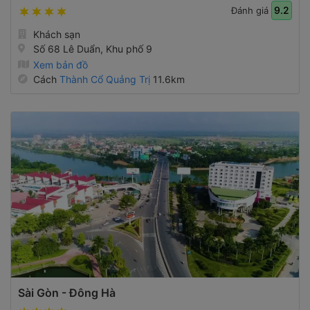
9.2
Đánh giá
Khách sạn
Số 68 Lê Duẩn, Khu phố 9
Xem bản đồ
Cách
Thành Cổ Quảng Trị
11.6km
Sài Gòn - Đông Hà