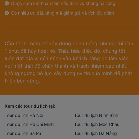
Được cam kết hoàn tiền nếu dịch vụ không hài lòng
Có nhiều ưu đãi, tặng mã giảm giá và tích lũy điểm
Cần tới 10 năm để xây dựng danh tiếng, nhưng chỉ cần
1 phút để hủy hoại nó. Thấu hiểu điều đó, chúng tôi
luôn đặt địa vị của mình vào khách hàng để làm việc
với một thái độ chân thành và trách nhiệm cao nhất,
không ngừng nỗ lực xây dựng uy tín của mình để phát
triển bền vững.
Xem các tour du lịch tại:
Tour du lịch Hà Nội
Tour du lịch Ninh Bình
Tour du lịch Hồ Chí Minh
Tour du lịch Mộc Châu
Tour du lịch Sa Pa
Tour du lịch Đà Nẵng