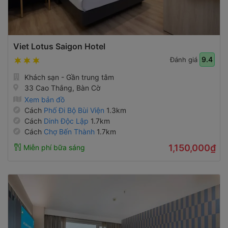
Viet Lotus Saigon Hotel
9.4
Đánh giá
Khách sạn - Gần trung tâm
33 Cao Thắng, Bàn Cờ
Xem bản đồ
Cách
Phố Đi Bộ Bùi Viện
1.3km
Cách
Dinh Độc Lập
1.7km
Cách
Chợ Bến Thành
1.7km
1,150,000₫
Miễn phí bữa sáng