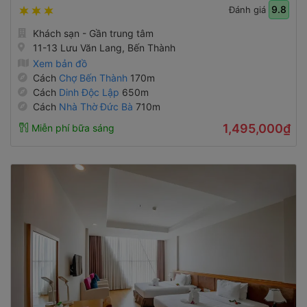
9.8
Đánh giá
Khách sạn - Gần trung tâm
11-13 Lưu Văn Lang, Bến Thành
Xem bản đồ
Cách
Chợ Bến Thành
170m
Cách
Dinh Độc Lập
650m
Cách
Nhà Thờ Đức Bà
710m
1,495,000₫
Miễn phí bữa sáng