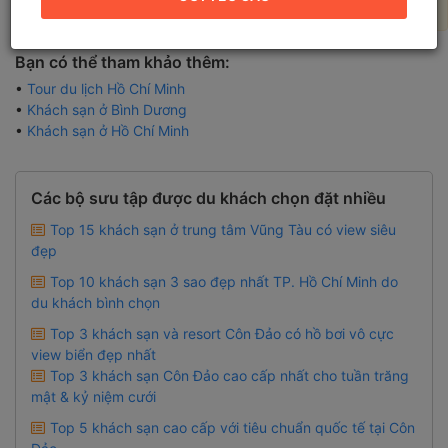
tiêu chí tìm kiếm để có kết quả tốt hơn!
Bạn có thể tham khảo thêm:
•
Tour du lịch Hồ Chí Minh
•
Khách sạn ở Bình Dương
•
Khách sạn ở Hồ Chí Minh
Các bộ sưu tập được du khách chọn đặt nhiều
Top 15 khách sạn ở trung tâm Vũng Tàu có view siêu
đẹp
Top 10 khách sạn 3 sao đẹp nhất TP. Hồ Chí Minh do
du khách bình chọn
Top 3 khách sạn và resort Côn Đảo có hồ bơi vô cực
view biển đẹp nhất
Top 3 khách sạn Côn Đảo cao cấp nhất cho tuần trăng
mật & kỷ niệm cưới
Top 5 khách sạn cao cấp với tiêu chuẩn quốc tế tại Côn