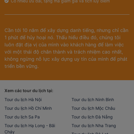
Có nhiều ưu đãi, tặng mã giảm giá và tích lũy điểm
Cần tới 10 năm để xây dựng danh tiếng, nhưng chỉ cần
1 phút để hủy hoại nó. Thấu hiểu điều đó, chúng tôi
luôn đặt địa vị của mình vào khách hàng để làm việc
với một thái độ chân thành và trách nhiệm cao nhất,
không ngừng nỗ lực xây dựng uy tín của mình để phát
triển bền vững.
Xem các tour du lịch tại:
Tour du lịch Hà Nội
Tour du lịch Ninh Bình
Tour du lịch Hồ Chí Minh
Tour du lịch Mộc Châu
Tour du lịch Sa Pa
Tour du lịch Đà Nẵng
Tour du lịch Hạ Long - Bãi
Tour du lịch Nha Trang
Cháy