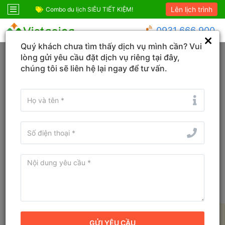
Lên lịch trình
Combo du lịch SIÊU TIẾT KIỆM!
Combo Sapa Siêu 
0931 666 900
Quý khách chưa tìm thấy dịch vụ mình cần? Vui
Trang chủ
Hồ Chí Minh
Bình Dương
lòng gửi yêu cầu đặt dịch vụ riêng tại đây,
chúng tôi sẽ liên hệ lại ngay để tư vấn.
Tìm Tour du lịch, Combo, Địa danh...
Sắp xếp
Bộ lọc
Tour du lịch Bình Dương, Hồ Chí
Minh mới nhất 2026
Không có kết quả nào được tìm thấy, vui lòng thay đổi các