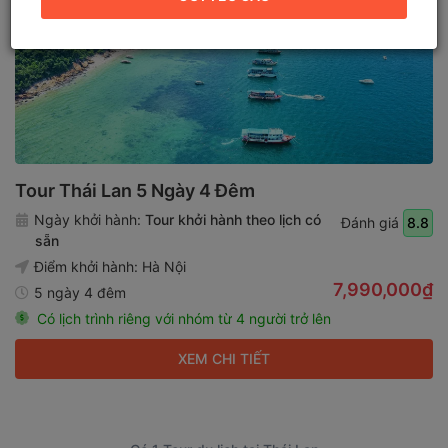
Tour Thái Lan 5 Ngày 4 Đêm
Ngày khởi hành:
Tour khởi hành theo lịch có
Đánh giá
8.8
sẵn
Điểm khởi hành:
Hà Nội
7,990,000₫
5 ngày 4 đêm
Có lịch trình riêng với nhóm từ 4 người trở lên
XEM CHI TIẾT