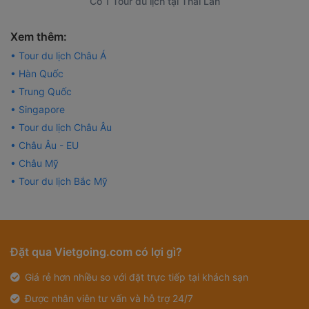
Có 1 Tour du lịch tại Thái Lan
Xem thêm:
• Tour du lịch Châu Á
• Hàn Quốc
• Trung Quốc
• Singapore
• Tour du lịch Châu Âu
• Châu Âu - EU
• Châu Mỹ
• Tour du lịch Bắc Mỹ
Đặt qua Vietgoing.com có lợi gì?
Giá rẻ hơn nhiều so với đặt trực tiếp tại khách sạn
Được nhân viên tư vấn và hỗ trợ 24/7