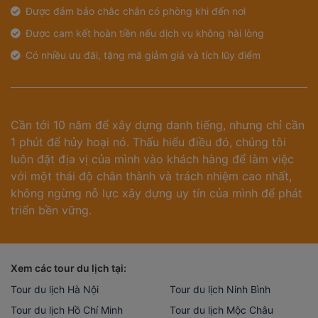
Được đảm bảo chắc chắn có phòng khi đến nơi
Được cam kết hoàn tiền nếu dịch vụ không hài lòng
Có nhiều ưu đãi, tặng mã giảm giá và tích lũy điểm
Cần tới 10 năm để xây dựng danh tiếng, nhưng chỉ cần
1 phút để hủy hoại nó. Thấu hiểu điều đó, chúng tôi
luôn đặt địa vị của mình vào khách hàng để làm việc
với một thái độ chân thành và trách nhiệm cao nhất,
không ngừng nỗ lực xây dựng uy tín của mình để phát
triển bền vững.
Xem các tour du lịch tại:
Tour du lịch Hà Nội
Tour du lịch Ninh Bình
Tour du lịch Hồ Chí Minh
Tour du lịch Mộc Châu