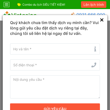
Lên lịch trình
ốc
Combo du lịch SIÊU TIẾT KIỆM!
Combo Phú Quốc G
0931 666 900
Quý khách chưa tìm thấy dịch vụ mình cần? Vui
Trang chủ
Tour Châu Á
Thái Lan
lòng gửi yêu cầu đặt dịch vụ riêng tại đây,
chúng tôi sẽ liên hệ lại ngay để tư vấn.
Tìm Tour du lịch, Combo, Địa danh...
Sắp xếp
Bộ lọc
Tour du lịch Thái Lan mới nhất 2026