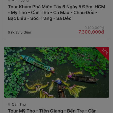
Vĩnh Long
Tour Khám Phá Miền Tây 6 Ngày 5 Đêm: HCM
- Mỹ Tho - Cần Thơ - Cà Mau - Châu Đốc -
Bạc Liêu - Sóc Trăng - Sa Đéc
9,100,000₫
7,300,000₫
6 ngày 5 đêm
15%
Cần Thơ
Tour Mỹ Tho - Tiền Giang - Bến Tre - Cần