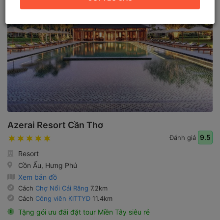
Azerai Resort Cần Thơ
9.5
Đánh giá
Resort
Cồn Ấu, Hưng Phú
Xem bản đồ
Cách
Chợ Nổi Cái Răng
7.2km
Cách
Công viên KITTYD
11.4km
Tặng gói ưu đãi đặt tour Miền Tây siêu rẻ