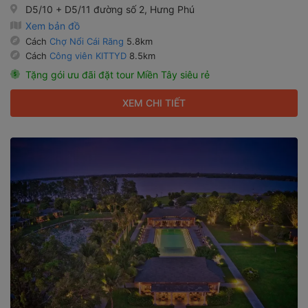
D5/10 + D5/11 đường số 2, Hưng Phú
Xem bản đồ
Cách
Chợ Nổi Cái Răng
5.8km
Cách
Công viên KITTYD
8.5km
Tặng gói ưu đãi đặt tour Miền Tây siêu rẻ
XEM CHI TIẾT