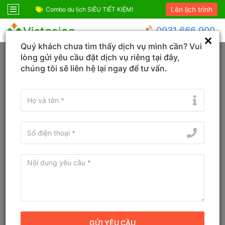
Lên lịch trình
ốc
Combo du lịch SIÊU TIẾT KIỆM!
Combo Phú Quốc G
0931 666 900
Quý khách chưa tìm thấy dịch vụ mình cần? Vui
Trang chủ
Cần Thơ
Hưng Phú
lòng gửi yêu cầu đặt dịch vụ riêng tại đây,
chúng tôi sẽ liên hệ lại ngay để tư vấn.
Đổi ngày
Tìm tên Khách sạn, Tỉnh/TP, Địa danh...
Tìm khách sạn ở gần đây
Bản đồ
Sắp xếp
Bộ lọc
Khách sạn tốt nhất tại Hưng Phú,
Cần Thơ