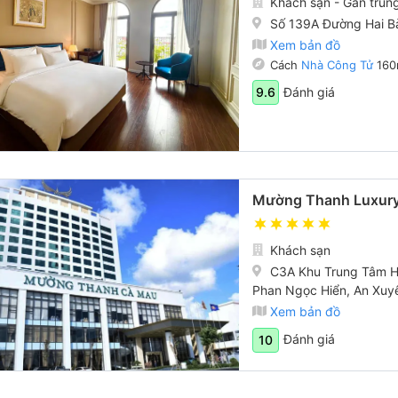
Khách sạn - Gần trun
Số 139A Đường Hai Bà
Xem bản đồ
Cách
Nhà Công Tử
160
Đánh giá
9.6
Mường Thanh Luxury
Khách sạn
C3A Khu Trung Tâm Hà
Phan Ngọc Hiển, An Xuy
Xem bản đồ
Đánh giá
10