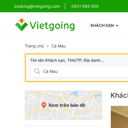
!
booking@vietgoing.com
Combo Phú Quốc Giá Cực Sốc
0931 666 900
KHÁCH SẠN
Trang chủ
Cà Mau
Tìm tên Khách sạn, Tỉnh/TP, Địa danh...
Khách
Xem trên bản đồ