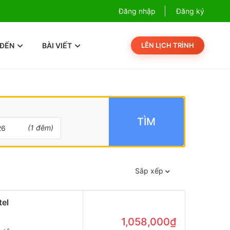
Combo Phú Quốc Giá Cực Sốc
Đăng nhập
Đăng ký
Com
 ĐẾN
BÀI VIẾT
LÊN LỊCH TRÌNH
TÌM
(
1
đêm)
Sắp xếp
tel
1,058,000₫