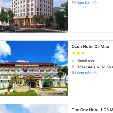
Xem bản đồ
Ozon Hotel Cà Mau
Khách sạn
R234+44Q, QL1A Ấp 
Xem bản đồ
The One Hotel 1 Cà 