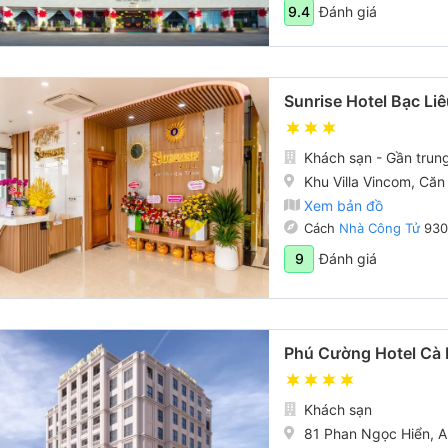
Đánh giá
9.4
Sunrise Hotel Bạc Li
Khách sạn - Gần trun
Khu Villa Vincom, Că
Xem bản đồ
Cách
Nhà Công Tử
93
Đánh giá
9
Phú Cường Hotel Cà
Khách sạn
81 Phan Ngọc Hiển, 