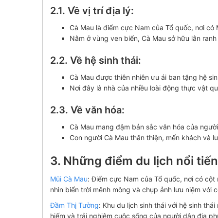
2.1. Về vị trí địa lý:
Cà Mau là điểm cực Nam của Tổ quốc, nơi có M
Nằm ở vùng ven biển, Cà Mau sở hữu lằn ranh b
2.2. Về hệ sinh thái:
Cà Mau được thiên nhiên ưu ái ban tặng hệ si
Nơi đây là nhà của nhiều loài động thực vật q
2.3. Về văn hóa:
Cà Mau mang đậm bản sắc văn hóa của người d
Con người Cà Mau thân thiện, mến khách và l
3. Những điểm du lịch nổi ti
Mũi Cà Mau
: Điểm cực Nam của Tổ quốc, nơi có cột
nhìn biển trời mênh mông và chụp ảnh lưu niệm với 
Đầm Thị Tường
: Khu du lịch sinh thái với hệ sinh t
hiếm và trải nghiệm cuộc sống của người dân địa p