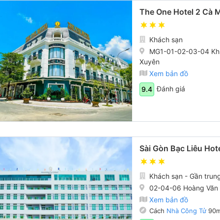
The One Hotel 2 Cà 
Khách sạn
MG1-01-02-03-04 Khu
Xuyên
Xem bản đồ
Đánh giá
9.4
Sài Gòn Bạc Liêu Hot
Khách sạn - Gần trun
02-04-06 Hoàng Văn 
Xem bản đồ
Cách
Nhà Công Tử
90