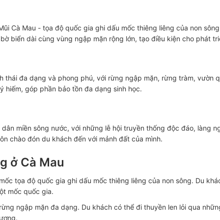
ũi Cà Mau - tọa độ quốc gia ghi dấu mốc thiêng liêng của non sông
ờ biển dài cùng vùng ngập mặn rộng lớn, tạo điều kiện cho phát triể
nh thái đa dạng và phong phú, với rừng ngập mặn, rừng tràm, vườn q
uý hiếm, góp phần bảo tồn đa dạng sinh học.
ân miền sông nước, với những lễ hội truyền thống độc đáo, làng n
uôn chào đón du khách đến với mảnh đất của mình.
ếng ở Cà Mau
 mốc tọa độ quốc gia ghi dấu mốc thiêng liêng của non sông. Du kh
cột mốc quốc gia.
hái rừng ngập mặn đa dạng. Du khách có thể đi thuyền len lỏi qua nh
hương.