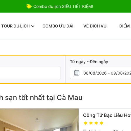
Combo du lịch SIÊU TIẾT KIỆM!
TOUR DU LỊCH
COMBO ƯU ĐÃI
VÉ DỊCH VỤ
ĐIỂM
Từ ngày - Đến ngày
 sạn tốt nhất tại Cà Mau
Công Tử Bạc Liêu Ho