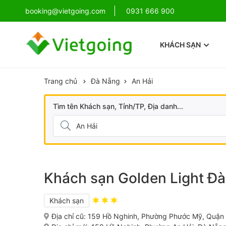
!
booking@vietgoing.com
Combo Phú Quốc Giá Cực Sốc
0931 666 900
KHÁCH SẠN
Trang chủ
Đà Nẵng
An Hải
Tìm tên Khách sạn, Tỉnh/TP, Địa danh...
Khách sạn Golden Light Đà
Khách sạn
Địa chỉ cũ:
159 Hồ Nghinh, Phường Phước Mỹ, Quận 