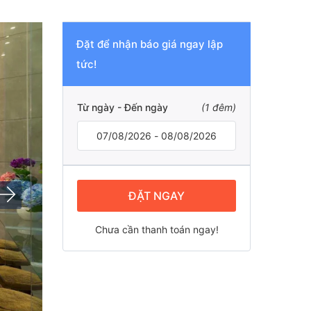
Đặt để nhận báo giá ngay lập
tức!
Từ ngày - Đến ngày
(
1
đêm)
ĐẶT NGAY
Chưa cần thanh toán ngay!