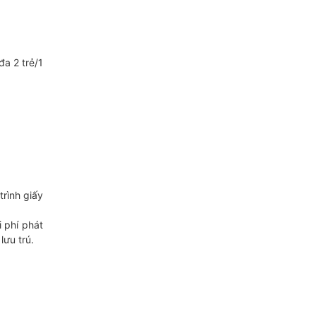
đa 2 trẻ/1
rình giấy
 phí phát
lưu trú.