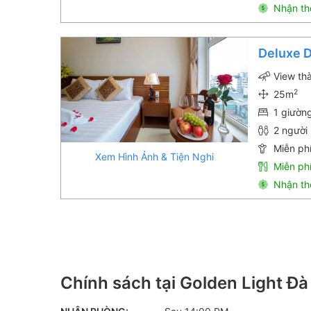
Nhận th
Deluxe 
View th
2
25m
1 giườn
2 người 
Miễn phí
Xem Hình Ảnh & Tiện Nghi
Miễn ph
Nhận th
Chính sách tại Golden Light Đà