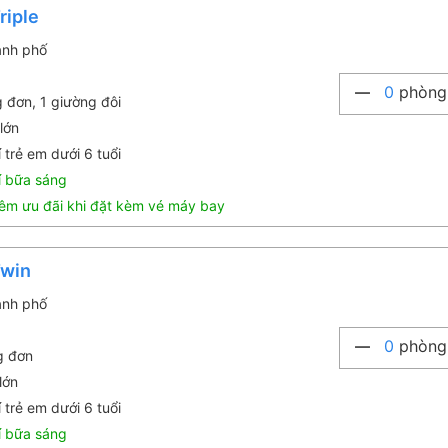
riple
ành phố
0
phòng
g đơn, 1 giường đôi
lớn
 trẻ em dưới 6 tuổi
í bữa sáng
êm ưu đãi khi đặt kèm vé máy bay
Twin
ành phố
0
phòng
g đơn
lớn
 trẻ em dưới 6 tuổi
í bữa sáng