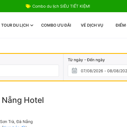
Combo du lịch SIÊU TIẾT KIỆM!
TOUR DU LỊCH
COMBO ƯU ĐÃI
VÉ DỊCH VỤ
ĐIỂM
Từ ngày - Đến ngày
 Nẵng Hotel
Sơn Trà, Đà Nẵng