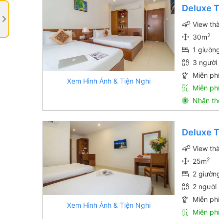
Deluxe T
View th
2
30m
1 giườn
3 người 
Miễn phí
Xem Hình Ảnh & Tiện Nghi
Miễn ph
Nhận th
Deluxe 
View th
2
25m
2 giườn
2 người 
Miễn phí
Xem Hình Ảnh & Tiện Nghi
Miễn ph