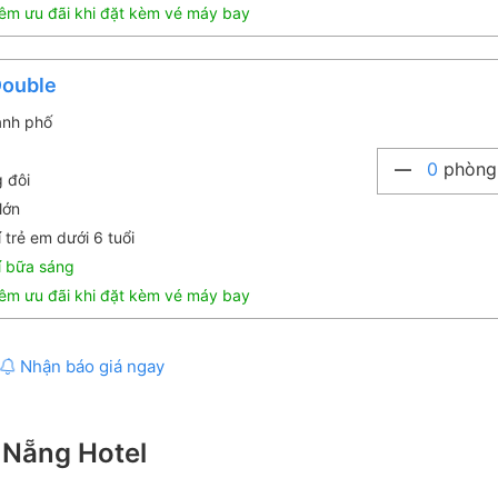
êm ưu đãi khi đặt kèm vé máy bay
Double
ành phố
0
phòng
g đôi
lớn
 trẻ em dưới 6 tuổi
í bữa sáng
êm ưu đãi khi đặt kèm vé máy bay
Nhận báo giá ngay
 Nẵng Hotel