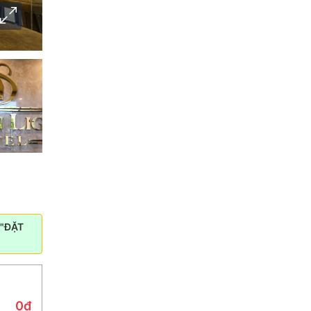
"ĐẶT
0₫