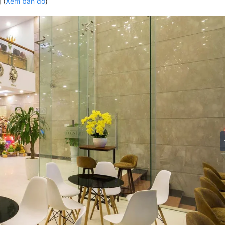
 (
Xem bản đồ
)