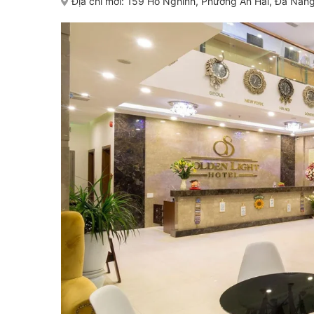
Địa chỉ mới:
159 Hồ Nghinh, Phường An Hải, Đà Nẵng