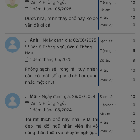
Căn 4 Phòng Ngủ.
10
Tiện nghi:
1 đêm tháng 05/2025.
10
Đồ ăn:
10
Vị trí:
Được nha, mình thấy chỗ này ko có
vấn đề gì cả.
10
Phục vụ:
... Anh
- Ngày đánh giá: 02/06/2025.
10
Sạch sẽ:
Căn 5 Phòng Ngủ, Căn 6 Phòng
9
Tiện nghi:
Ngủ.
1 đêm tháng 05/2025.
9
Đồ ăn:
Phòng sạch sẽ, rộng rãi, tuy nhiên
10
Vị trí:
căn có một số quy định hơi cứng
10
Phục vụ:
nhắc một chút.
... Mai
- Ngày đánh giá: 29/08/2024.
10
Sạch sẽ:
Căn 5 Phòng Ngủ.
10
Tiện nghi:
1 đêm tháng 08/2024.
10
Đồ ăn:
Tôi rất thích chỗ này nhá. Villa thì
10
Vị trí:
đẹp mà đội ngũ nhân viên thì vô
10
Phục vụ:
cùng thân thiện và chuyên nghiệp..