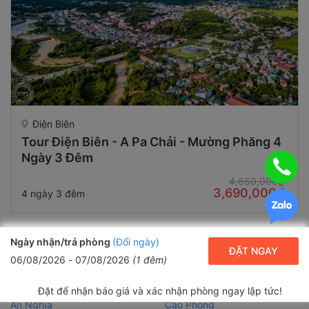
Điện Biên
Tour Điện Biên - A Pa Chải - Mường Phăng 4
Ngày 3 Đêm
4,650,000₫
3,690,000₫
4 ngày 3 đêm
Ngày nhận/trả phòng
(Đổi ngày)
ĐẶT NGAY
06/08/2026
-
07/08/2026
(
1
đêm)
Tìm khách sạn theo Xã/Phường:
Đặt để nhận báo giá và xác nhận phòng ngay lập tức!
An Nghĩa
Cao Phong