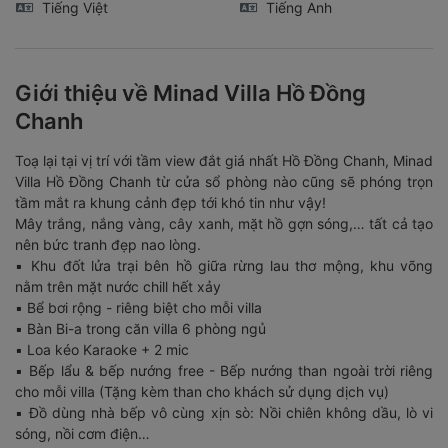
Tiếng Việt
Tiếng Anh
Giới thiệu về Minad Villa Hồ Đồng
Chanh
Toạ lại tại vị trí với tầm view đắt giá nhất Hồ Đồng Chanh, Minad
Villa Hồ Đồng Chanh từ cửa sổ phòng nào cũng sẽ phóng trọn
tầm mắt ra khung cảnh đẹp tới khó tin như vậy!
Mây trắng, nắng vàng, cây xanh, mặt hồ gợn sóng,… tất cả tạo
nên bức tranh đẹp nao lòng.
▪️ Khu đốt lửa trại bên hồ giữa rừng lau thơ mộng, khu võng
nằm trên mặt nước chill hết xảy
▪️ Bể bơi rộng - riêng biệt cho mỗi villa
▪️ Bàn Bi-a trong căn villa 6 phòng ngủ
▪️ Loa kéo Karaoke + 2 mic
▪️ Bếp lẩu & bếp nướng free - Bếp nướng than ngoài trời riêng
cho mỗi villa (Tặng kèm than cho khách sử dụng dịch vụ)
▪️ Đồ dùng nhà bếp vô cùng xịn sò: Nồi chiên không dầu, lò vi
sóng, nồi cơm điện…