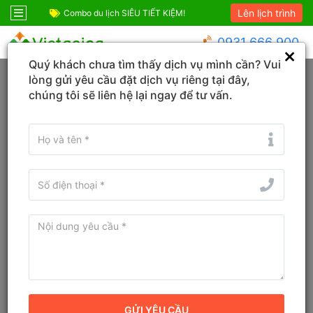
Lên lịch trình
ỆM!
Combo Phú Quốc Giá Cực Sốc
Combo du lịch SIÊ
0931 666 900
Quý khách chưa tìm thấy dịch vụ mình cần? Vui
Trang chủ
Phú Thọ
Lương Sơn
lòng gửi yêu cầu đặt dịch vụ riêng tại đây,
chúng tôi sẽ liên hệ lại ngay để tư vấn.
Đổi ngày
Tìm tên Khách sạn, Tỉnh/TP, Địa danh...
Tìm khách sạn ở gần đây
Minad Villa Hồ Đồng Chanh
Hòa Bình
9.8
Đánh giá
Villa
Địa chỉ cũ:
Hồ Đồng Chanh, Xã Nhuận Trạch, Huyện Lương