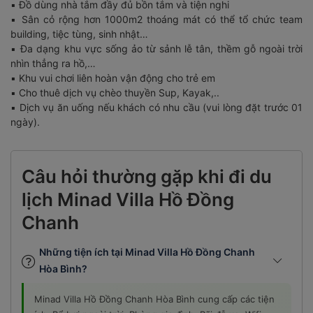
▪️ Đồ dùng nhà tắm đầy đủ bồn tắm và tiện nghi
▪️ Sân cỏ rộng hơn 1000m2 thoáng mát có thể tổ chức team
building, tiệc tùng, sinh nhật…
▪️ Đa dạng khu vực sống ảo từ sảnh lễ tân, thềm gỗ ngoài trời
nhìn thẳng ra hồ,…
▪️ Khu vui chơi liên hoàn vận động cho trẻ em
▪️ Cho thuê dịch vụ chèo thuyền Sup, Kayak,..
▪️ Dịch vụ ăn uống nếu khách có nhu cầu (vui lòng đặt trước 01
ngày).
Câu hỏi thường gặp khi đi du
lịch Minad Villa Hồ Đồng
Chanh
Những tiện ích tại Minad Villa Hồ Đồng Chanh
Hòa Bình?
Minad Villa Hồ Đồng Chanh Hòa Bình cung cấp các tiện