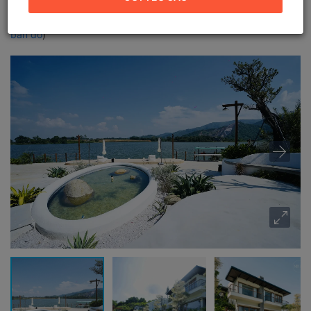
Sơn, Hòa Bình
Địa chỉ mới:
Hồ Đồng Chanh, Xã Lương Sơn, Phú Thọ (
Xem
bản đồ
)