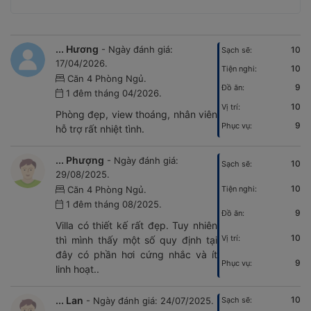
... Hương
- Ngày đánh giá:
10
Sạch sẽ:
17/04/2026.
10
Tiện nghi:
Căn 4 Phòng Ngủ.
9
Đồ ăn:
1 đêm tháng 04/2026.
10
Vị trí:
Phòng đẹp, view thoáng, nhân viên
9
Phục vụ:
hỗ trợ rất nhiệt tình.
... Phượng
- Ngày đánh giá:
10
Sạch sẽ:
29/08/2025.
10
Tiện nghi:
Căn 4 Phòng Ngủ.
1 đêm tháng 08/2025.
9
Đồ ăn:
Villa có thiết kế rất đẹp. Tuy nhiên
10
Vị trí:
thì mình thấy một số quy định tại
đây có phần hơi cứng nhắc và ít
9
Phục vụ:
linh hoạt..
... Lan
10
- Ngày đánh giá: 24/07/2025.
Sạch sẽ: