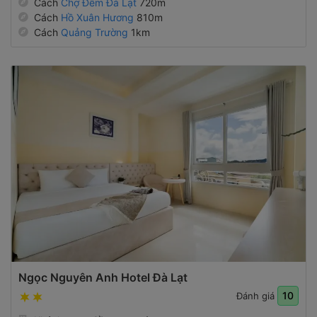
Cách
Chợ Đêm Đà Lạt
720m
Cách
Hồ Xuân Hương
810m
Cách
Quảng Trường
1km
Ngọc Nguyên Anh Hotel Đà Lạt
10
Đánh giá