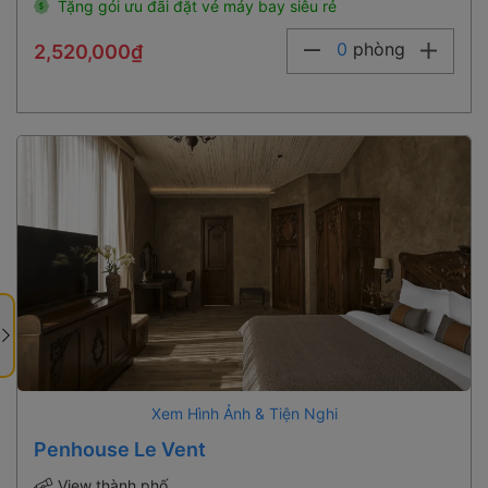
Tặng gói ưu đãi đặt vé máy bay siêu rẻ
0
phòng
2,520,000₫
Xem Hình Ảnh & Tiện Nghi
Penhouse Le Vent
View thành phố