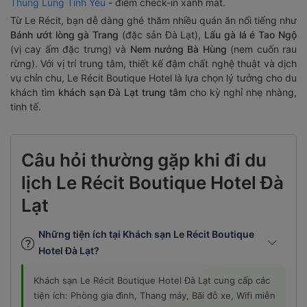
Thung Lũng Tình Yêu
- điểm check-in xanh mát.
Từ Le Récit, bạn dễ dàng ghé thăm nhiều quán ăn nổi tiếng như
Bánh ướt lòng gà Trang
(đặc sản Đà Lạt),
Lẩu gà lá é Tao Ngộ
(vị cay ấm đặc trưng) và
Nem nướng Bà Hùng
(nem cuốn rau
rừng). Với vị trí trung tâm, thiết kế đậm chất nghệ thuật và dịch
vụ chỉn chu, Le Récit Boutique Hotel là lựa chọn lý tưởng cho du
khách tìm
khách sạn Đà Lạt trung tâm
cho kỳ nghỉ nhẹ nhàng,
tinh tế.
Câu hỏi thường gặp khi đi du
lịch Le Récit Boutique Hotel Đà
Lạt
Những tiện ích tại Khách sạn Le Récit Boutique
Hotel Đà Lạt?
Khách sạn Le Récit Boutique Hotel Đà Lạt cung cấp các
tiện ích: Phòng gia đình, Thang máy, Bãi đỗ xe, Wifi miễn