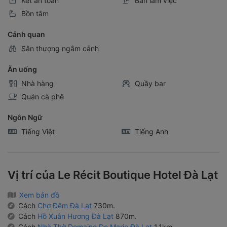
Két an toàn
Bàn làm việc
Bồn tắm
Cảnh quan
Sân thượng ngắm cảnh
Ăn uống
Nhà hàng
Quầy bar
Quán cà phê
Ngôn Ngữ
Tiếng Việt
Tiếng Anh
Vị trí của Le Récit Boutique Hotel Đà Lạt
Xem bản đồ
Cách
Chợ Đêm Đà Lạt
730m.
Cách
Hồ Xuân Hương Đà Lạt
870m.
Cách
Nhà Thờ Domaine De Marie Đà Lạt
1.1km.