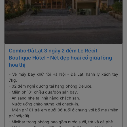
Combo Đà Lạt 3 ngày 2 đêm Le Récit
Boutique Hôtel - Nét đẹp hoài cổ giữa lòng
hoa thị
- Vé máy bay khứ hồi Hà Nội - Đà Lạt, hành lý xách tay
7kg.
- 02 đêm nghỉ dưỡng tại hạng phòng Deluxe.
- Miễn phí 01 chiều đưa/đón sân bay.
- Ăn sáng nhẹ tại nhà hàng khách sạn.
- Nước uống chào mừng khi check-in.
- Miễn phí 01 trẻ em dưới 06 tuổi ở chung với bố mẹ (miễn
phí nôi/cũi).
- Minibar trong phòng bao gồm nước suối, trà và cà phê.