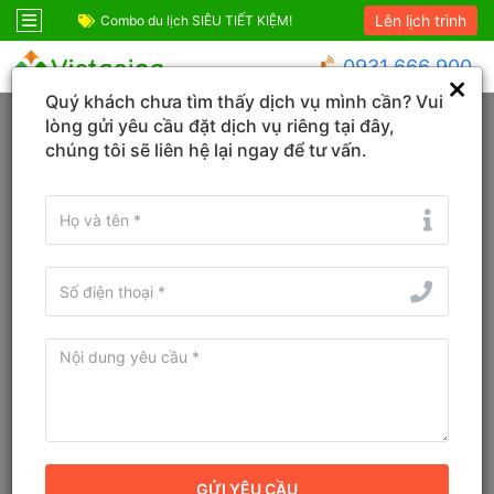
Lên lịch trình
ốc
Combo du lịch SIÊU TIẾT KIỆM!
Combo Phú Quốc G
0931 666 900
Quý khách chưa tìm thấy dịch vụ mình cần? Vui
Trang chủ
Lâm Đồng
Đà Lạt
lòng gửi yêu cầu đặt dịch vụ riêng tại đây,
chúng tôi sẽ liên hệ lại ngay để tư vấn.
Đổi ngày
Tìm tên Khách sạn, Tỉnh/TP, Địa danh...
Tìm khách sạn ở gần đây
Khách sạn Le Récit Boutique
Hotel Đà Lạt
Khách sạn
Địa chỉ cũ:
117 Bùi Thị Xuân, Phường 2, Thành phố Đà Lạt,