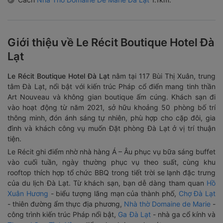
Giới thiệu về Le Récit Boutique Hotel Đà
Lạt
Le Récit Boutique Hotel Đà Lạt
nằm tại 117 Bùi Thị Xuân, trung
tâm Đà Lạt, nổi bật với kiến trúc Pháp cổ điển mang tinh thần
Art Nouveau và không gian boutique ấm cúng. Khách sạn đi
vào hoạt động từ năm 2021, sở hữu khoảng 50 phòng bố trí
thông minh, đón ánh sáng tự nhiên, phù hợp cho cặp đôi, gia
đình và khách công vụ muốn Đặt phòng Đà Lạt ở vị trí thuận
tiện.
Le Récit ghi điểm nhờ nhà hàng Á – Âu phục vụ
bữa sáng buffet
vào cuối tuần, ngày thường phục vụ theo suất, cùng khu
rooftop thích hợp tổ chức BBQ trong tiết trời se lạnh đặc trưng
của du lịch Đà Lạt. Từ khách sạn, bạn dễ dàng tham quan
Hồ
Xuân Hương
- biểu tượng lãng mạn của thành phố,
Chợ Đà Lạt
- thiên đường ẩm thực địa phương,
Nhà thờ Domaine de Marie
-
công trình kiến trúc Pháp nổi bật,
Ga Đà Lạt
- nhà ga cổ kính và