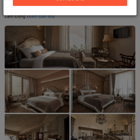
Lâm Đồng
Địa chỉ mới:
117 Bùi Thị Xuân, Phường Xuân Hương - Đà Lạt,
Lâm Đồng (
Xem bản đồ
)